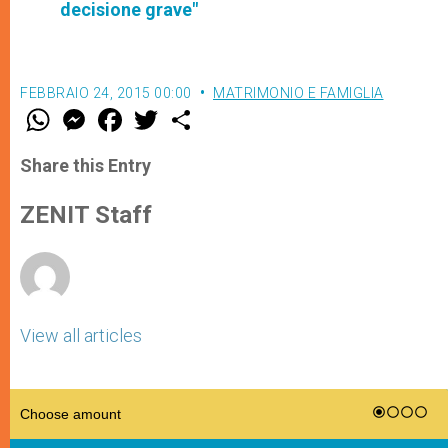
decisione grave"
FEBBRAIO 24, 2015 00:00
MATRIMONIO E FAMIGLIA
W
M
F
T
S
h
e
a
w
h
a
s
c
i
a
t
s
e
t
r
Share this Entry
s
e
b
t
e
A
n
o
e
p
g
o
r
ZENIT Staff
p
e
k
r
View all articles