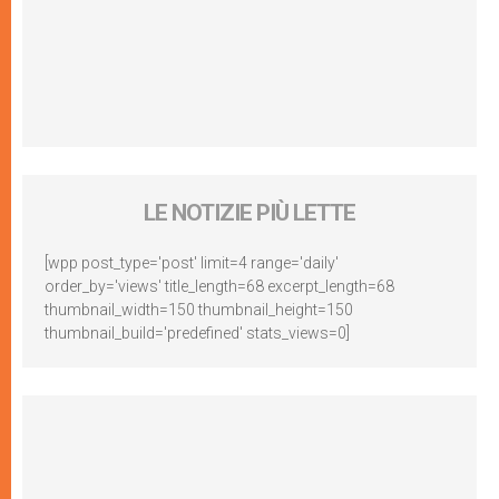
LE NOTIZIE PIÙ LETTE
[wpp post_type='post' limit=4 range='daily'
order_by='views' title_length=68 excerpt_length=68
thumbnail_width=150 thumbnail_height=150
thumbnail_build='predefined' stats_views=0]