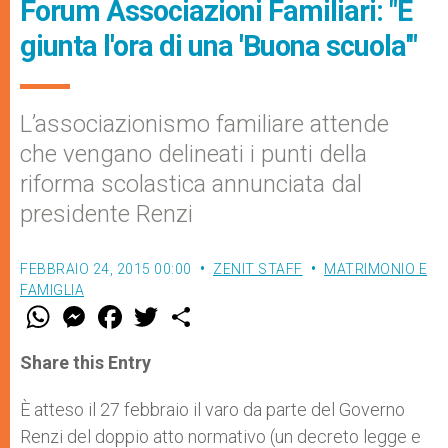
Forum Associazioni Familiari: "È
giunta l'ora di una 'Buona scuola'"
L’associazionismo familiare attende
che vengano delineati i punti della
riforma scolastica annunciata dal
presidente Renzi
FEBBRAIO 24, 2015 00:00
ZENIT STAFF
MATRIMONIO E
FAMIGLIA
W
M
F
T
S
h
e
a
w
h
a
s
c
i
a
t
s
e
t
r
Share this Entry
s
e
b
t
e
A
n
o
e
p
g
o
r
È atteso il 27 febbraio il varo da parte del Governo
p
e
k
Renzi del doppio atto normativo (un decreto legge e
r