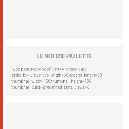
LE NOTIZIE PIÙ LETTE
[wpp post_type='post' limit=4 range='daily'
order_by='views' title_length=68 excerpt_length=68
thumbnail_width=150 thumbnail_height=150
thumbnail_build='predefined' stats_views=0]