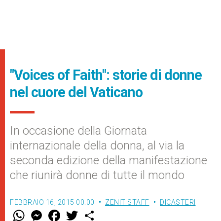
"Voices of Faith": storie di donne
nel cuore del Vaticano
In occasione della Giornata
internazionale della donna, al via la
seconda edizione della manifestazione
che riunirà donne di tutte il mondo
FEBBRAIO 16, 2015 00:00
ZENIT STAFF
DICASTERI
W
M
F
T
S
h
e
a
w
h