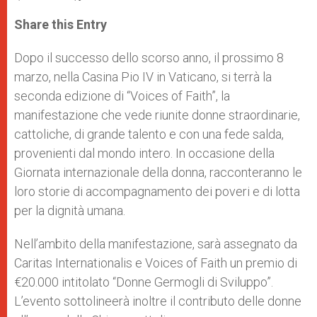
a
s
c
i
a
t
s
e
t
r
Share this Entry
s
e
b
t
e
A
n
o
e
p
g
o
r
Dopo il successo dello scorso anno, il prossimo 8
p
e
k
marzo, nella Casina Pio IV in Vaticano, si terrà la
r
seconda edizione di “Voices of Faith”, la
manifestazione che vede riunite donne straordinarie,
cattoliche, di grande talento e con una fede salda,
provenienti dal mondo intero. In occasione della
Giornata internazionale della donna, racconteranno le
loro storie di accompagnamento dei poveri e di lotta
per la dignità umana.
Nell’ambito della manifestazione, sarà assegnato da
Caritas Internationalis e Voices of Faith un premio di
€20.000 intitolato “Donne Germogli di Sviluppo”.
L’evento sottolineerà inoltre il contributo delle donne