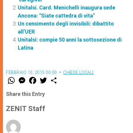
Unitalsi. Card. Menichelli inaugura sede
Ancona: "Siate cattedra di vita"
Un censimento degli invisibili: dibattito
all’UER
Unitalsi: compie 50 anni la sottosezione di
Latina
FEBBRAIO 10, 2015 00:00
CHIESE LOCALI
W
M
F
T
S
h
e
a
w
h
a
s
c
i
a
t
s
e
t
r
Share this Entry
s
e
b
t
e
A
n
o
e
p
g
o
r
ZENIT Staff
p
e
k
r