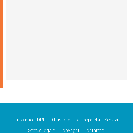
Chi siamo
DPF
Diffusione
La Proprietà
Servizi
Status legale
Copyright
Contattaci