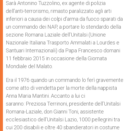
p
g
o
r
Sarà Antonino Tuzzolino, ex agente di polizia
p
e
k
dell’anti-terrorismo, rimasto paralizzato agli arti
r
inferiori a causa dei colpi d’arma da fuoco sparati da
un commando dei NAP, a portare lo stendardo della
sezione Romana Laziale dell’Unitalsi (Unione
Nazionale Italiana Trasporto Ammalati a Lourdes e
Santuari Internazionali) da Papa Francesco domani
11 febbraio 2015 in occasione della Giornata
Mondiale del Malato.
Era il 1976 quando un commando lo ferì gravemente
come atto di vendetta per la morte della nappista
Anna Maria Mantini. Accanto a lui ci
saranno: Preziosa Terrinoni, presidente dell’Unitalsi
Romana-Laziale, don Gianni Toni, assistente
ecclesiastico dell’Unitalsi Lazio, 1000 pellegrini tra
cui 200 disabili e oltre 40 sbandieratori in costume