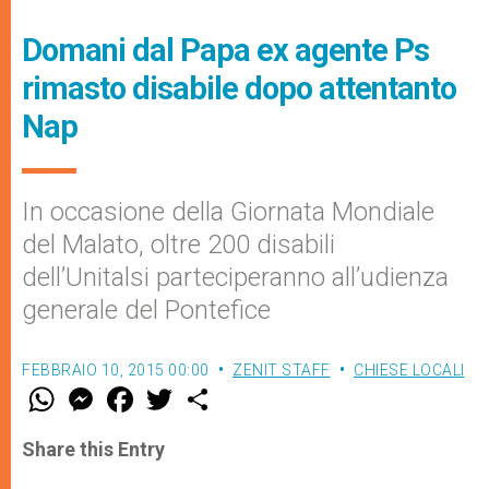
Domani dal Papa ex agente Ps
rimasto disabile dopo attentanto
Nap
In occasione della Giornata Mondiale
del Malato, oltre 200 disabili
dell’Unitalsi parteciperanno all’udienza
generale del Pontefice
FEBBRAIO 10, 2015 00:00
ZENIT STAFF
CHIESE LOCALI
W
M
F
T
S
h
e
a
w
h
a
s
c
i
a
t
s
e
t
r
Share this Entry
s
e
b
t
e
A
n
o
e