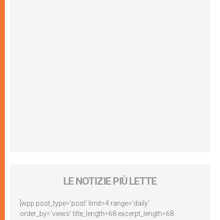
LE NOTIZIE PIÙ LETTE
[wpp post_type='post' limit=4 range='daily'
order_by='views' title_length=68 excerpt_length=68