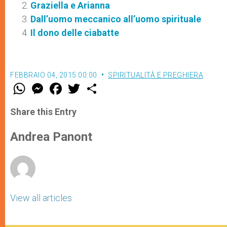
Graziella e Arianna
Dall’uomo meccanico all’uomo spirituale
Il dono delle ciabatte
FEBBRAIO 04, 2015 00:00
SPIRITUALITÀ E PREGHIERA
W
M
F
T
S
h
e
a
w
h
a
s
c
i
a
t
s
e
t
r
Share this Entry
s
e
b
t
e
A
n
o
e
p
g
o
r
Andrea Panont
p
e
k
r
View all articles