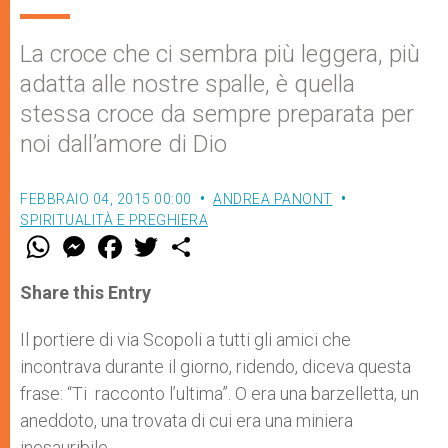
La croce che ci sembra più leggera, più
adatta alle nostre spalle, è quella
stessa croce da sempre preparata per
noi dall’amore di Dio
FEBBRAIO 04, 2015 00:00
ANDREA PANONT
SPIRITUALITÀ E PREGHIERA
W
M
F
T
S
h
e
a
w
h
a
s
c
i
a
t
s
e
t
r
Share this Entry
s
e
b
t
e
A
n
o
e
p
g
o
r
Il portiere di via Scopoli a tutti gli amici che
p
e
k
incontrava durante il giorno, ridendo, diceva questa
r
frase: “Ti racconto l’ultima”. O era una barzelletta, un
aneddoto, una trovata di cui era una miniera
inesauribile.