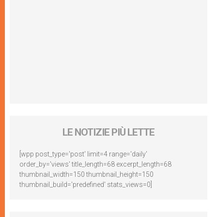
LE NOTIZIE PIÙ LETTE
[wpp post_type='post' limit=4 range='daily'
order_by='views' title_length=68 excerpt_length=68
thumbnail_width=150 thumbnail_height=150
thumbnail_build='predefined' stats_views=0]