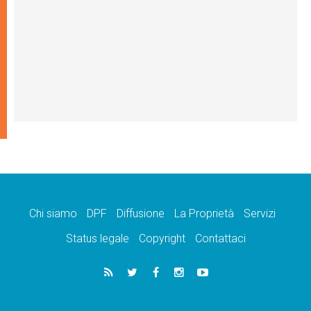
Chi siamo
DPF
Diffusione
La Proprietà
Servizi
Status legale
Copyright
Contattaci