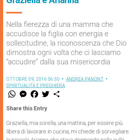
Graziella e Arianna
Nella fierezza di una mamma che
accudisce la figlia con energia e
sollecitudine, la riconoscenza che Dio
dimostra ogni volta che ci lasciamo
“accudire” dalla sua misericordia
OTTOBRE 09, 2016 06:30
ANDREA PANONT
SPIRITUALITÀ E PREGHIERA
W
M
F
T
S
h
e
a
w
h
a
s
c
i
a
t
s
e
t
r
Share this Entry
s
e
b
t
e
A
n
o
e
p
g
o
r
Graziella, mia sorella, una mattina, per essere più
p
e
k
libera di lavorare in cucina, mi chiede di sorvegliare
r
la piccola Arianna che stava dormendo nella culla,