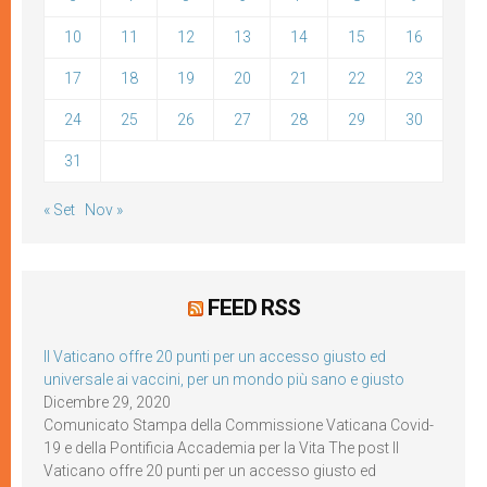
10
11
12
13
14
15
16
17
18
19
20
21
22
23
24
25
26
27
28
29
30
31
« Set
Nov »
FEED RSS
Il Vaticano offre 20 punti per un accesso giusto ed
universale ai vaccini, per un mondo più sano e giusto
Dicembre 29, 2020
Comunicato Stampa della Commissione Vaticana Covid-
19 e della Pontificia Accademia per la Vita The post Il
Vaticano offre 20 punti per un accesso giusto ed