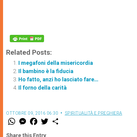
Related Posts:
I megafoni della misericordia
Il bambino è la fiducia
Ho fatto, anzi ho lasciato fare…
Il forno della carità
OTTOBRE 09, 2016 06:30
SPIRITUALITÀ E PREGHIERA
W
M
F
T
S
h
e
a
w
h
a
s
c
i
a
t
s
e
t
r
Share this Entry