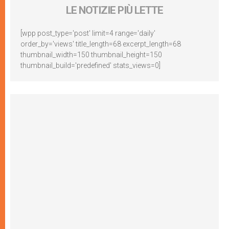
LE NOTIZIE PIÙ LETTE
[wpp post_type='post' limit=4 range='daily'
order_by='views' title_length=68 excerpt_length=68
thumbnail_width=150 thumbnail_height=150
thumbnail_build='predefined' stats_views=0]