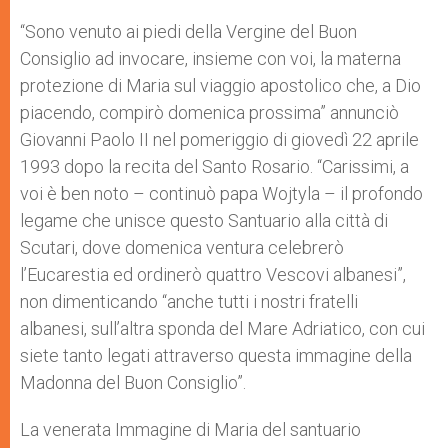
A
n
o
e
p
g
o
r
“Sono venuto ai piedi della Vergine del Buon
p
e
k
Consiglio ad invocare, insieme con voi, la materna
r
protezione di Maria sul viaggio apostolico che, a Dio
piacendo, compirò domenica prossima” annunciò
Giovanni Paolo II nel pomeriggio di giovedì 22 aprile
1993 dopo la recita del Santo Rosario. “Carissimi, a
voi è ben noto – continuò papa Wojtyla – il profondo
legame che unisce questo Santuario alla città di
Scutari, dove domenica ventura celebrerò
l’Eucarestia ed ordinerò quattro Vescovi albanesi”,
non dimenticando “anche tutti i nostri fratelli
albanesi, sull’altra sponda del Mare Adriatico, con cui
siete tanto legati attraverso questa immagine della
Madonna del Buon Consiglio”.
La venerata Immagine di Maria del santuario