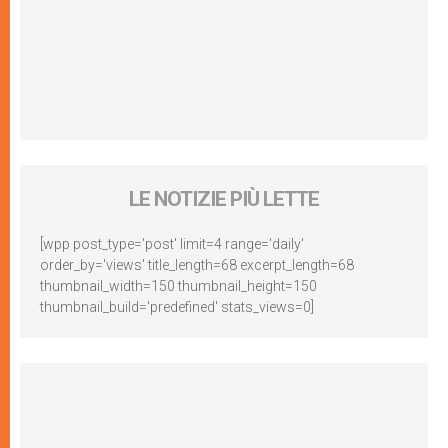
LE NOTIZIE PIÙ LETTE
[wpp post_type='post' limit=4 range='daily'
order_by='views' title_length=68 excerpt_length=68
thumbnail_width=150 thumbnail_height=150
thumbnail_build='predefined' stats_views=0]