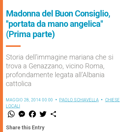
Madonna del Buon Consiglio,
"portata da mano angelica"
(Prima parte)
Storia dell’immagine mariana che si
trova a Genazzano, vicino Roma,
profondamente legata all’Albania
cattolica
MAGGIO 28, 2014 00:00
PAOLO SCHIAVELLA
CHIESE
LOCALI
W
M
F
T
S
h
e
a
w
h
a
s
c
i
a
t
s
e
t
r
Share this Entry
s
e
b
t
e