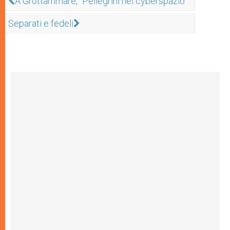
A Grottammare, "Pellegrini nel cyberspazio"
Separati e fedeli