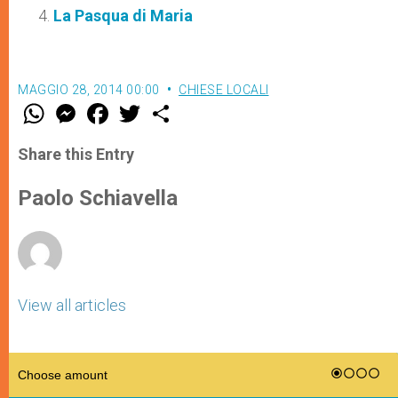
La Pasqua di Maria
MAGGIO 28, 2014 00:00
CHIESE LOCALI
W
M
F
T
S
h
e
a
w
h
a
s
c
i
a
t
s
e
t
r
Share this Entry
s
e
b
t
e
A
n
o
e
p
g
o
r
Paolo Schiavella
p
e
k
r
View all articles