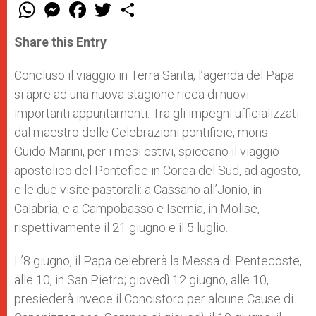
W
M
F
T
S
h
e
a
w
h
a
s
c
i
a
t
s
e
t
r
Share this Entry
s
e
b
t
e
A
n
o
e
p
g
o
r
Concluso il viaggio in Terra Santa, l’agenda del Papa
p
e
k
si apre ad una nuova stagione ricca di nuovi
r
importanti appuntamenti. Tra gli impegni ufficializzati
dal maestro delle Celebrazioni pontificie, mons.
Guido Marini, per i mesi estivi, spiccano il viaggio
apostolico del Pontefice in Corea del Sud, ad agosto,
e le due visite pastorali: a Cassano all’Jonio, in
Calabria, e a Campobasso e Isernia, in Molise,
rispettivamente il 21 giugno e il 5 luglio.
L’8 giugno, il Papa celebrerà la Messa di Pentecoste,
alle 10, in San Pietro; giovedì 12 giugno, alle 10,
presiederà invece il Concistoro per alcune Cause di