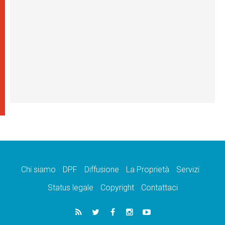
Chi siamo
DPF
Diffusione
La Proprietà
Servizi
Status legale
Copyright
Contattaci