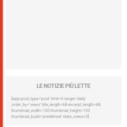
LE NOTIZIE PIÙ LETTE
[wpp post_type='post' limit=4 range='daily'
order_by='views' title_length=68 excerpt_length=68
thumbnail_width=150 thumbnail_height=150
thumbnail_build='predefined' stats_views=0]