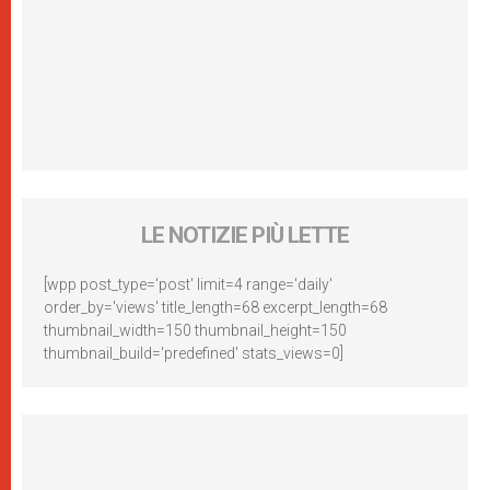
LE NOTIZIE PIÙ LETTE
[wpp post_type='post' limit=4 range='daily'
order_by='views' title_length=68 excerpt_length=68
thumbnail_width=150 thumbnail_height=150
thumbnail_build='predefined' stats_views=0]