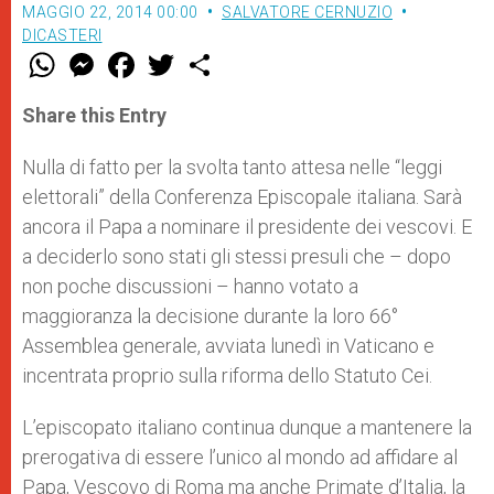
MAGGIO 22, 2014 00:00
SALVATORE CERNUZIO
DICASTERI
W
M
F
T
S
h
e
a
w
h
a
s
c
i
a
t
s
e
t
r
Share this Entry
s
e
b
t
e
A
n
o
e
p
g
o
r
Nulla di fatto per la svolta tanto attesa nelle “leggi
p
e
k
elettorali” della Conferenza Episcopale italiana. Sarà
r
ancora il Papa a nominare il presidente dei vescovi. E
a deciderlo sono stati gli stessi presuli che – dopo
non poche discussioni – hanno votato a
maggioranza la decisione durante la loro 66°
Assemblea generale, avviata lunedì in Vaticano e
incentrata proprio sulla riforma dello Statuto Cei.
L’episcopato italiano continua dunque a mantenere la
prerogativa di essere l’unico al mondo ad affidare al
Papa, Vescovo di Roma ma anche Primate d’Italia, la