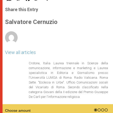
a
s
c
i
a
t
s
e
t
r
Share this Entry
s
e
b
t
e
A
n
o
e
p
g
o
r
Salvatore Cernuzio
p
e
k
r
View all articles
Crotone, Italia Laurea triennale in Scienze della
comunicazione, informazione e marketing e Laurea
specialistica in Editoria e Giornalismo presso
l'Università LUMSA di Roma. Radio Vaticana. Roma
Sette. "Ecclesia in Urbe". Ufficio Comunicazioni sociali
del Vicariato di Roma. Secondo classificato nella
categoria Giovani della II edizione del Premio Giuseppe
De Carli per l'informazione religiosa