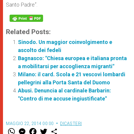
Santo Padre”.
Related Posts:
Sinodo. Un maggior coinvolgimento e
ascolto dei fedeli
Bagnasco: "Chiesa europea e italiana pronta
a mobilitarsi per accoglienza migranti"
Milano: il card. Scola e 21 vescovi lombardi
pellegrini alla Porta Santa del Duomo
Abusi. Denuncia al cardinale Barbarin:
"Contro di me accuse ingiustificate"
MAGGIO 22, 2014 00:00
DICASTERI
W
M
F
T
S
h
e
a
w
h