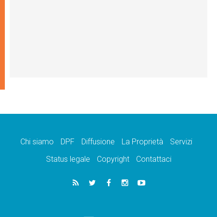
Chi siamo
DPF
Diffusione
La Proprietà
Servizi
Status legale
Copyright
Contattaci