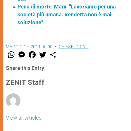
Pena di morte. Marx: "Lavoriamo per una
società più umana. Vendetta non è mai
soluzione"
MAGGIO 17, 2014 00:00
CHIESE LOCALI
W
M
F
T
S
h
e
a
w
h
a
s
c
i
a
t
s
e
t
r
Share this Entry
s
e
b
t
e
A
n
o
e
p
g
o
r
ZENIT Staff
p
e
k
r
View all articles