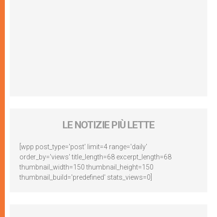
LE NOTIZIE PIÙ LETTE
[wpp post_type='post' limit=4 range='daily'
order_by='views' title_length=68 excerpt_length=68
thumbnail_width=150 thumbnail_height=150
thumbnail_build='predefined' stats_views=0]