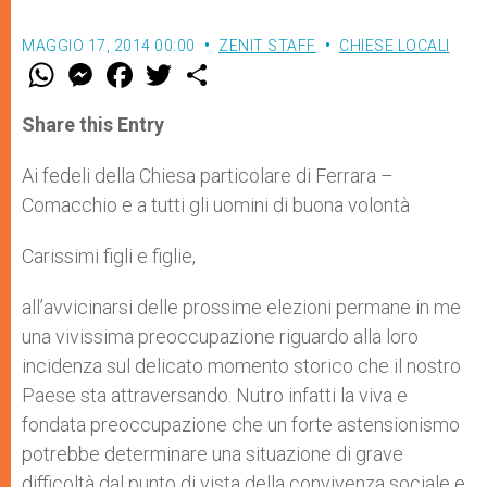
MAGGIO 17, 2014 00:00
ZENIT STAFF
CHIESE LOCALI
W
M
F
T
S
h
e
a
w
h
a
s
c
i
a
t
s
e
t
r
Share this Entry
s
e
b
t
e
A
n
o
e
p
g
o
r
Ai fedeli della Chiesa particolare di Ferrara –
p
e
k
Comacchio e a tutti gli uomini di buona volontà
r
Carissimi figli e figlie,
all’avvicinarsi delle prossime elezioni permane in me
una vivissima preoccupazione riguardo alla loro
incidenza sul delicato momento storico che il nostro
Paese sta attraversando. Nutro infatti la viva e
fondata preoccupazione che un forte astensionismo
potrebbe determinare una situazione di grave
difficoltà dal punto di vista della convivenza sociale e