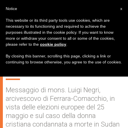
IT
Notice
x
This website or its third party tools use cookies, which are
necessary to its functioning and required to achieve the
purposes illustrated in the cookie policy. If you want to know
"La partecipazione alla vita
more or withdraw your consent to all or some of the cookies,
please refer to the
cookie policy
.
sociale e politica del paese è un
gravissimo obbligo di coscienza
By closing this banner, scrolling this page, clicking a link or
continuing to browse otherwise, you agree to the use of cookies.
civile"
Messaggio di mons. Luigi Negri,
arcivescovo di Ferrara-Comacchio, in
vista delle elezioni europee del 25
maggio e sul caso della donna
cristiana condannata a morte in Sudan