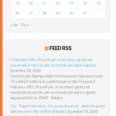
19
20
21
22
23
24
25
26
27
28
29
30
31
« Apr
Giu »
FEED RSS
Il Vaticano offre 20 punti per un accesso giusto ed
universale ai vaccini, per un mondo più sano e giusto
Dicembre 29, 2020
Comunicato Stampa della Commissione Vaticana Covid-
19 e della Pontificia Accademia per la Vita The post Il
Vaticano offre 20 punti per un accesso giusto ed
universale ai vaccini, per un mondo più sano e giusto
appeared first on ZENIT - Italiano.
LEV: “Papa Francesco. Un uomo di parola”, dietro le quinte
dell’omonimo film di Wim Wenders
Dicembre 29, 2020