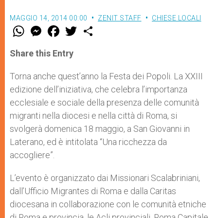
MAGGIO 14, 2014 00:00
ZENIT STAFF
CHIESE LOCALI
W
M
F
T
S
h
e
a
w
h
a
s
c
i
a
t
s
e
t
r
Share this Entry
s
e
b
t
e
A
n
o
e
p
g
o
r
Torna anche quest’anno la Festa dei Popoli. La XXIII
p
e
k
edizione dell’iniziativa, che celebra l’importanza
r
ecclesiale e sociale della presenza delle comunità
migranti nella diocesi e nella città di Roma, si
svolgerà domenica 18 maggio, a San Giovanni in
Laterano, ed è intitolata “Una ricchezza da
accogliere”.
L’evento è organizzato dai Missionari Scalabriniani,
dall’Ufficio Migrantes di Roma e dalla Caritas
diocesana in collaborazione con le comunità etniche
di Roma e provincia, le Acli provinciali, Roma Capitale