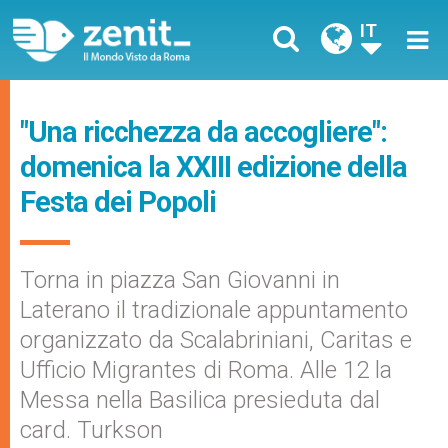
IT
"Una ricchezza da accogliere":
domenica la XXIII edizione della
Festa dei Popoli
Torna in piazza San Giovanni in
Laterano il tradizionale appuntamento
organizzato da Scalabriniani, Caritas e
Ufficio Migrantes di Roma. Alle 12 la
Messa nella Basilica presieduta dal
card. Turkson