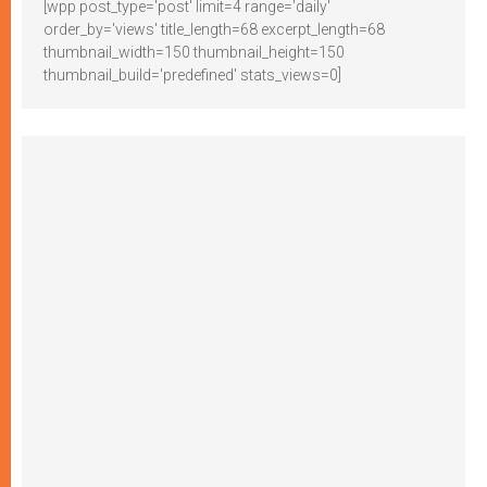
[wpp post_type='post' limit=4 range='daily'
order_by='views' title_length=68 excerpt_length=68
thumbnail_width=150 thumbnail_height=150
thumbnail_build='predefined' stats_views=0]