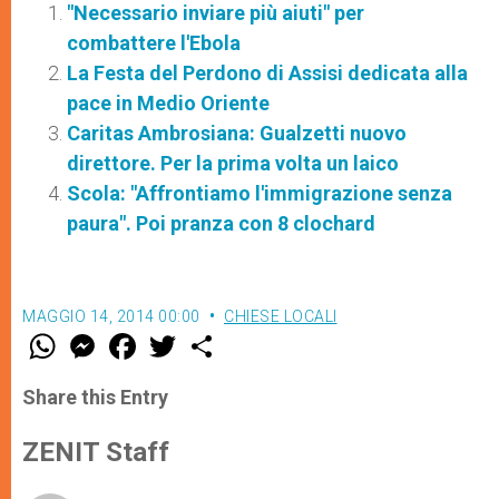
"Necessario inviare più aiuti" per
combattere l'Ebola
La Festa del Perdono di Assisi dedicata alla
pace in Medio Oriente
Caritas Ambrosiana: Gualzetti nuovo
direttore. Per la prima volta un laico
Scola: "Affrontiamo l'immigrazione senza
paura". Poi pranza con 8 clochard
MAGGIO 14, 2014 00:00
CHIESE LOCALI
W
M
F
T
S
h
e
a
w
h
a
s
c
i
a
t
s
e
t
r
Share this Entry
s
e
b
t
e
A
n
o
e
p
g
o
r
ZENIT Staff
p
e
k
r