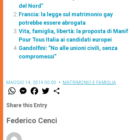
del Nord"
Francia: la legge sul matrimonio gay
potrebbe essere abrogata
Vita, famiglia, libertà: la proposta di Manif
Pour Tous Italia ai candidati europei
Gandolfini: “No alle unioni civili, senza
compromessi”
MAGGIO 14, 2014 00:00
MATRIMONIO E FAMIGLIA
W
M
F
T
S
h
e
a
w
h
a
s
c
i
a
t
s
e
t
r
Share this Entry
s
e
b
t
e
A
n
o
e
p
g
o
r
Federico Cenci
p
e
k
r