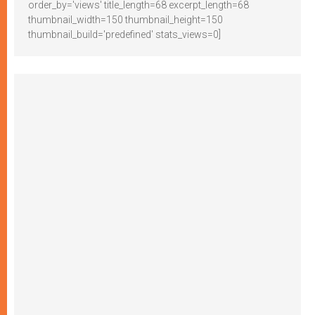
order_by='views' title_length=68 excerpt_length=68
thumbnail_width=150 thumbnail_height=150
thumbnail_build='predefined' stats_views=0]