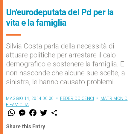
Un'eurodeputata del Pd per la
vita e la famiglia
Silvia Costa parla della necessità di
attuare politiche per arrestare il calo
demografico e sostenere la famiglia. E
non nasconde che alcune sue scelte, a
sinistra, le hanno causato problemi
MAGGIO 14, 2014 00:00
FEDERICO CENCI
MATRIMONIO
E FAMIGLIA
W
M
F
T
S
h
e
a
w
h
a
s
c
i
a
t
s
e
t
r
Share this Entry
s
e
b
t
e