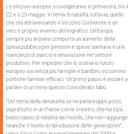
A
n
o
e
p
g
o
r
Le elezioni europee si svolgeranno in primavera, tra il
p
e
k
22 e il 25 maggio. In tema di natalità, tuttavia, quello
r
che sta attraversando il Vecchio Continente è un
vero e proprio inverno demografico. Un’Europa
sempre più anziana comporta un aumento della
spesa pubblica per pensioni e spese sanitarie e una
mancanza di slancio e innovazione nel settore
produttivo. Per impedire che lo scenario futuro
europeo sia senza più famiglie e bambini, occorrono
politiche familiari efficaci. Un primo passo è iniziare a
parlare di un tema spesso considerato tabù.
“Del tema della denatalità se ne parla troppo poco,
soprattutto in un Paese come il nostro, che ha il più
basso tasso di natalità del mondo, che non raggiunge
neanche il livello di riproduzione delle generazioni”,
rileva Silvia Costa, europarlamentare dal 2009 e