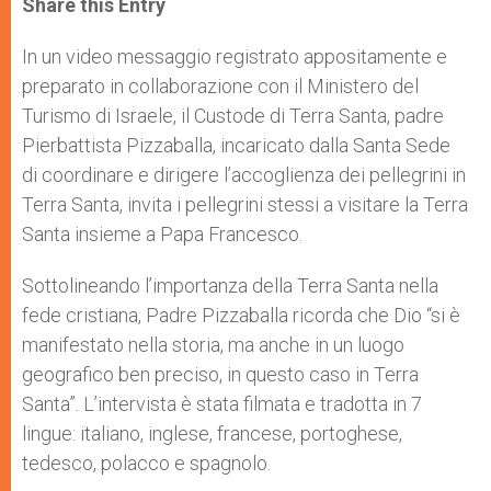
Share this Entry
s
e
b
t
e
A
n
o
e
p
g
o
r
In un video messaggio registrato appositamente e
p
e
k
preparato in collaborazione con il Ministero del
r
Turismo di Israele, il Custode di Terra Santa, padre
Pierbattista Pizzaballa, incaricato dalla Santa Sede
di coordinare e dirigere l’accoglienza dei pellegrini in
Terra Santa, invita i pellegrini stessi a visitare la Terra
Santa insieme a Papa Francesco.
Sottolineando l’importanza della Terra Santa nella
fede cristiana, Padre Pizzaballa ricorda che Dio “si è
manifestato nella storia, ma anche in un luogo
geografico ben preciso, in questo caso in Terra
Santa”. L’intervista è stata filmata e tradotta in 7
lingue: italiano, inglese, francese, portoghese,
tedesco, polacco e spagnolo.