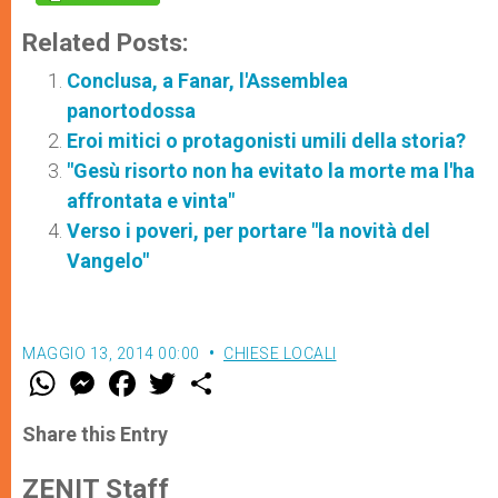
Related Posts:
Conclusa, a Fanar, l'Assemblea
panortodossa
Eroi mitici o protagonisti umili della storia?
"Gesù risorto non ha evitato la morte ma l'ha
affrontata e vinta"
Verso i poveri, per portare "la novità del
Vangelo"
MAGGIO 13, 2014 00:00
CHIESE LOCALI
W
M
F
T
S
h
e
a
w
h
a
s
c
i
a
t
s
e
t
r
Share this Entry
s
e
b
t
e
A
n
o
e
p
g
o
r
ZENIT Staff