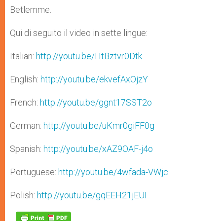
Betlemme.
Qui di seguito il video in sette lingue:
Italian:
http://youtu.be/HtBztvr0Dtk
English:
http://youtu.be/ekvefAxOjzY
French:
http://youtu.be/ggnt17SST2o
German:
http://youtu.be/uKmr0giFF0g
Spanish:
http://youtu.be/xAZ9OAF-j4o
Portuguese:
http://youtu.be/4wfada-VWjc
Polish:
http://youtu.be/gqEEH21jEUI