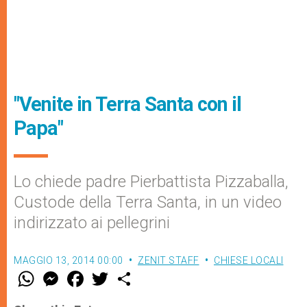
"Venite in Terra Santa con il
Papa"
Lo chiede padre Pierbattista Pizzaballa,
Custode della Terra Santa, in un video
indirizzato ai pellegrini
MAGGIO 13, 2014 00:00
ZENIT STAFF
CHIESE LOCALI
W
M
F
T
S
h
e
a
w
h
a
s
c
i
a
t
s
e
t
r