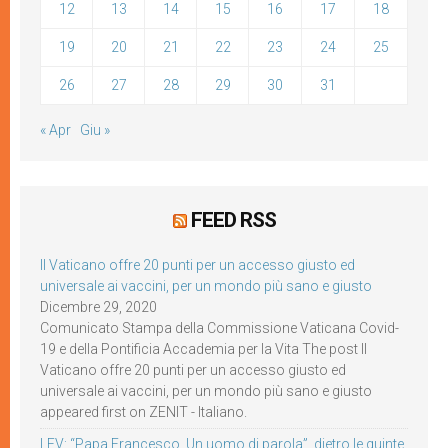
12
13
14
15
16
17
18
19
20
21
22
23
24
25
26
27
28
29
30
31
« Apr
Giu »
FEED RSS
Il Vaticano offre 20 punti per un accesso giusto ed
universale ai vaccini, per un mondo più sano e giusto
Dicembre 29, 2020
Comunicato Stampa della Commissione Vaticana Covid-
19 e della Pontificia Accademia per la Vita The post Il
Vaticano offre 20 punti per un accesso giusto ed
universale ai vaccini, per un mondo più sano e giusto
appeared first on ZENIT - Italiano.
LEV: “Papa Francesco. Un uomo di parola”, dietro le quinte