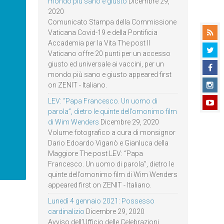
mondo più sano e giusto
Dicembre 29,
2020
Comunicato Stampa della Commissione
Vaticana Covid-19 e della Pontificia
Accademia per la Vita The post Il
Vaticano offre 20 punti per un accesso
giusto ed universale ai vaccini, per un
mondo più sano e giusto appeared first
on ZENIT - Italiano.
LEV: “Papa Francesco. Un uomo di
parola”, dietro le quinte dell’omonimo film
di Wim Wenders
Dicembre 29, 2020
Volume fotografico a cura di monsignor
Dario Edoardo Viganò e Gianluca della
Maggiore The post LEV: “Papa
Francesco. Un uomo di parola”, dietro le
quinte dell’omonimo film di Wim Wenders
appeared first on ZENIT - Italiano.
Lunedì 4 gennaio 2021: Possesso
cardinalizio
Dicembre 29, 2020
Avviso dell’Ufficio delle Celebrazioni