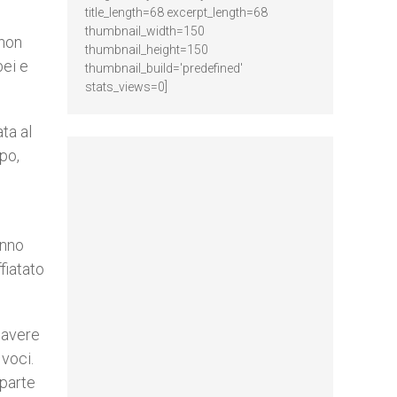
title_length=68 excerpt_length=68
thumbnail_width=150
 non
thumbnail_height=150
bei e
thumbnail_build='predefined'
stats_views=0]
ta al
po,
anno
fiatato
 avere
 voci.
parte