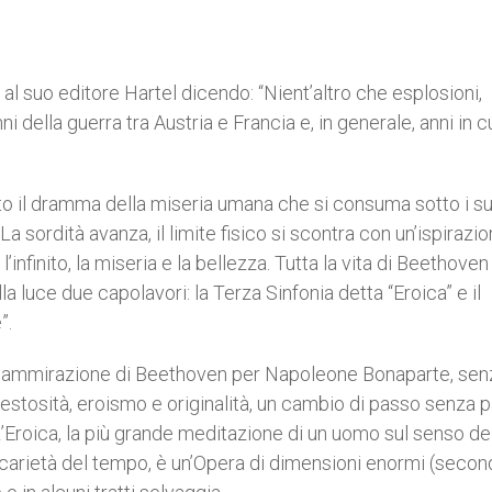
l suo editore Hartel dicendo: “Nient’altro che esplosioni,
i della guerra tra Austria e Francia e, in generale, anni in cu
tto il dramma della miseria umana che si consuma sotto i su
 sordità avanza, il limite fisico si scontra con un’ispirazi
l’infinito, la miseria e la bellezza. Tutta la vita di Beethove
la luce due capolavori: la Terza Sinfonia detta “Eroica” e il
”.
ell’ammirazione di Beethoven per Napoleone Bonaparte, sen
tosità, eroismo e originalità, un cambio di passo senza pa
’Eroica, la più grande meditazione di un uomo sul senso de
ecarietà del tempo, è un’Opera di dimensioni enormi (secon