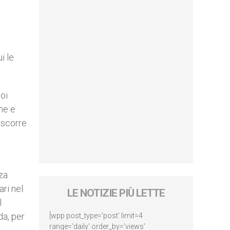
i le
oi
one e
n scorre
za
ri nel
LE NOTIZIE PIÙ LETTE
l
da, per
[wpp post_type='post' limit=4
range='daily' order_by='views'