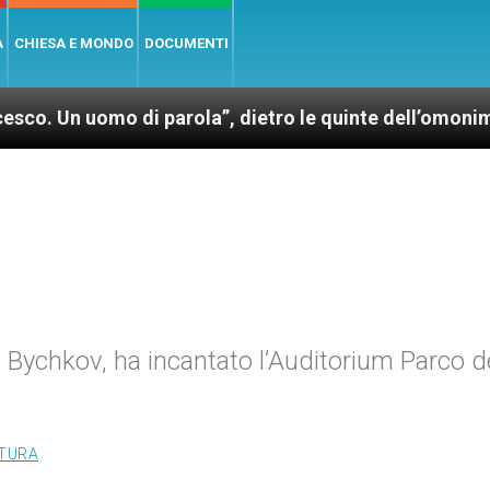
A
CHIESA E MONDO
DOCUMENTI
omo di parola”, dietro le quinte dell’omonimo film di
 Bychkov, ha incantato l’Auditorium Parco d
LTURA