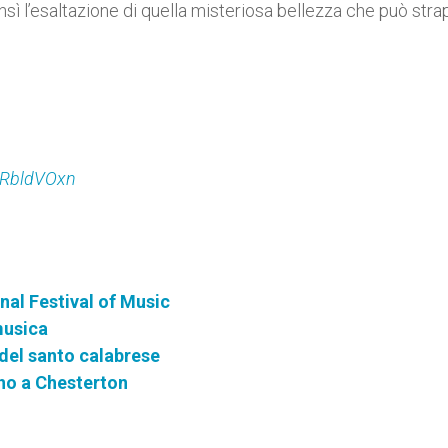
sì l’esaltazione di quella misteriosa bellezza che può stra
20RbldVOxn
onal Festival of Music
musica
 del santo calabrese
ano a Chesterton