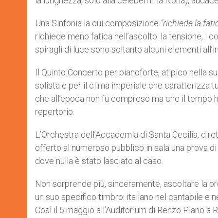
la lunghezza, solo alla celeberrima Nona), audace e
Una Sinfonia la cui composizione
“richiede la fati
richiede meno fatica nell’ascolto: la tensione, i con
spiragli di luce sono soltanto alcuni elementi all’
Il Quinto Concerto per pianoforte, atipico nella s
solista e per il clima imperiale che caratterizza t
che all’epoca non fu compreso ma che il tempo h
repertorio.
L’Orchestra dell’Accademia di Santa Cecilia, dire
offerto al numeroso pubblico in sala una prova di 
dove nulla è stato lasciato al caso.
Non sorprende più, sinceramente, ascoltare la pre
un suo specifico timbro: italiano nel cantabile e ne
Così il 5 maggio all’Auditorium di Renzo Piano 