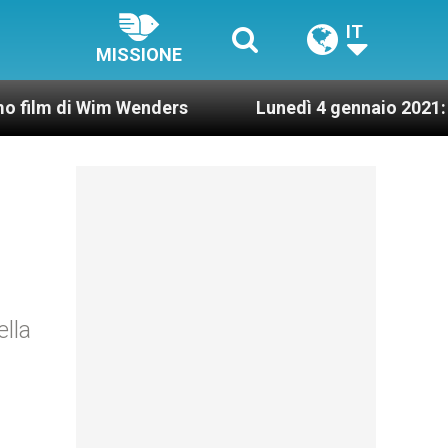
IT
MISSIONE
 Wim Wenders
Lunedì 4 gennaio 2021: Possesso c
ella