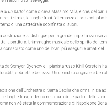
 in alcuni tratti selvaggia.
ca di un parto”
, come diceva Massimo Mila, e che, del pari,
trasti ritmici, le lunghe frasi, l’alternanza di orizzonti plum
interno di una cattedrale sconfinata di suoni.
ua costruzione, si distingue per la grande importanza riserva
utta la partitura. Un’immagine musicale dello spirito del tem
a consacrato come uno dei brani più eseguiti e amati del
tta da Semyon Bychkov e il pianista russo Kirill Gerstein, h
lucidità, sobrietà e bellezza. Un connubio originale e ben af
cisione dell’Orchestra di Santa Cecilia che ormai inizia ad
lle lunghe frasi, tedesco nella cura delle parti e delle varie
a Roma non v’è stata la commemorazione di Napoleone Bona