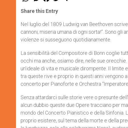
h
e
a
w
h
a
s
c
i
a
t
s
e
t
r
Share this Entry
s
e
b
t
e
A
n
o
e
p
g
o
r
Nel luglio del 1809 Ludwig van Beethoven scrive a
p
e
k
cannoni, miseria umana di ogni sorta!”. Sono gli ann
r
violenze si susseguono quotidianamente.
La sensibilità del Compositore di Bonn coglie tu
occhi ma anche, osiamo dire, nelle sue orecchie. La
un’ideale di vita e musicale dirompente. Il limite e 
tra queste rive e proprio in questi anni vengono al
concerto per Pianoforte e Orchestra “Imperatore
Senza attardarci sulle storie vere o presunte d
alcun dubbio queste due Opere tracciano per maes
mondo del Concerto Pianistico e della Sinfonia. L
proprio esistere, sul tema della morte e della pr