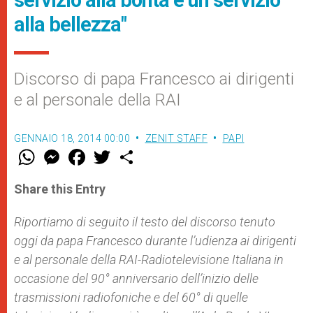
servizio alla bontà e un servizio
alla bellezza"
Discorso di papa Francesco ai dirigenti
e al personale della RAI
GENNAIO 18, 2014 00:00
ZENIT STAFF
PAPI
W
M
F
T
S
h
e
a
w
h
a
s
c
i
a
t
s
e
t
r
Share this Entry
s
e
b
t
e
A
n
o
e
p
g
o
r
Riportiamo di seguito il testo del discorso tenuto
p
e
k
oggi da papa Francesco durante l’udienza a
r
i dirigenti
e al personale della RAI-Radiotelevisione Italiana in
occasione del 90° anniversario dell’inizio delle
trasmissioni radiofoniche e del 60° di quelle