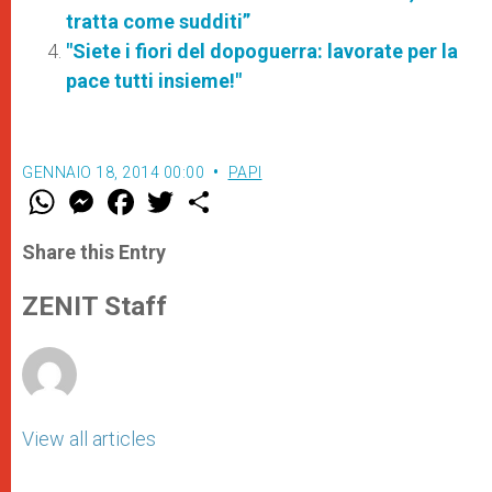
tratta come sudditi”
"Siete i fiori del dopoguerra: lavorate per la
pace tutti insieme!"
GENNAIO 18, 2014 00:00
PAPI
W
M
F
T
S
h
e
a
w
h
a
s
c
i
a
t
s
e
t
r
Share this Entry
s
e
b
t
e
A
n
o
e
p
g
o
r
ZENIT Staff
p
e
k
r
View all articles