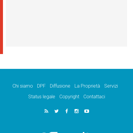
Chi siamo
DPF
Diffusione
La Proprietà
Servizi
Status legale
Copyright
Contattaci