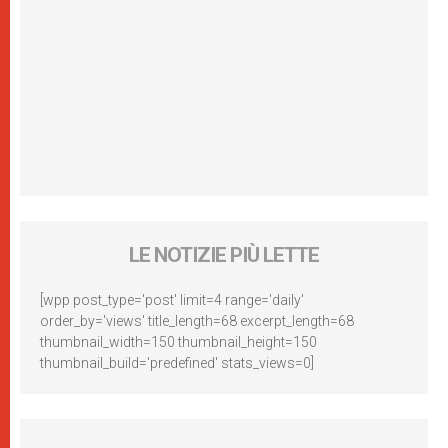
LE NOTIZIE PIÙ LETTE
[wpp post_type='post' limit=4 range='daily'
order_by='views' title_length=68 excerpt_length=68
thumbnail_width=150 thumbnail_height=150
thumbnail_build='predefined' stats_views=0]