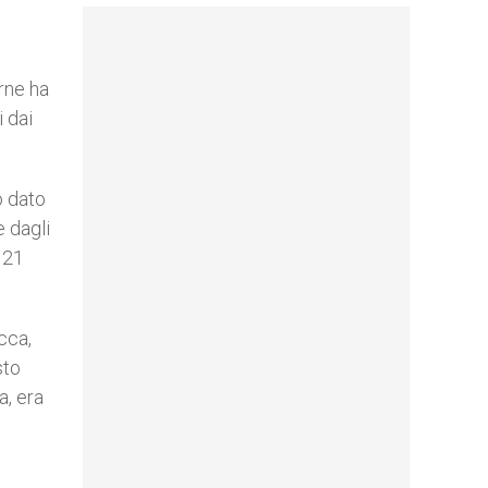
urne ha
i dai
o dato
e dagli
 21
cca,
sto
a, era