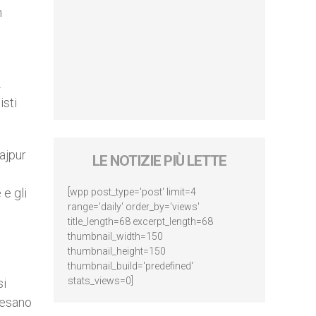
h
.
isti
ajpur
LE NOTIZIE PIÙ LETTE
e gli
[wpp post_type='post' limit=4
range='daily' order_by='views'
title_length=68 excerpt_length=68
thumbnail_width=150
thumbnail_height=150
thumbnail_build='predefined'
stats_views=0]
si
ocesano