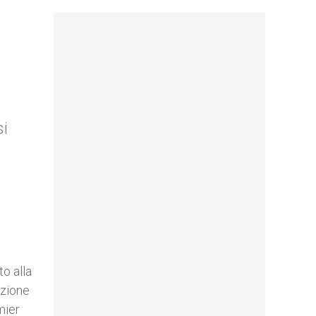
si
o alla
azione
mier