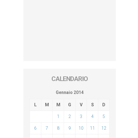
CALENDARIO
Gennaio 2014
L
M
M
G
V
S
D
1
2
3
4
5
6
7
8
9
10
11
12