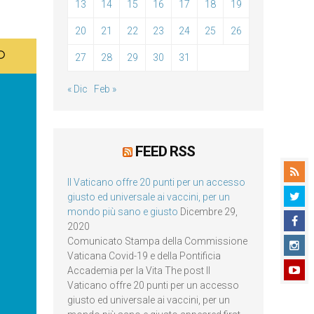
13
14
15
16
17
18
19
20
21
22
23
24
25
26
27
28
29
30
31
« Dic
Feb »
FEED RSS
Il Vaticano offre 20 punti per un accesso
giusto ed universale ai vaccini, per un
mondo più sano e giusto
Dicembre 29,
2020
Comunicato Stampa della Commissione
Vaticana Covid-19 e della Pontificia
Accademia per la Vita The post Il
Vaticano offre 20 punti per un accesso
giusto ed universale ai vaccini, per un