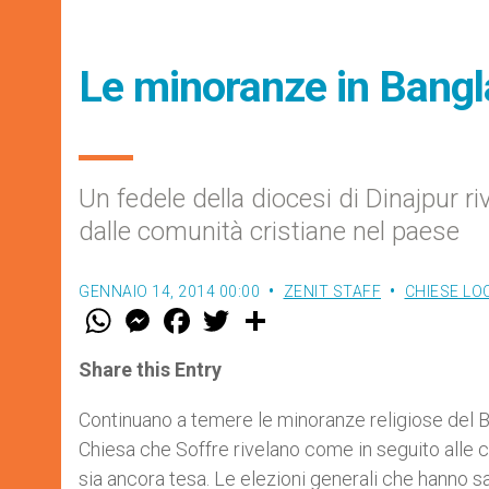
Le minoranze in Bangl
Un fedele della diocesi di Dinajpur riv
dalle comunità cristiane nel paese
GENNAIO 14, 2014 00:00
ZENIT STAFF
CHIESE LO
W
M
F
T
S
h
e
a
w
h
a
s
c
i
a
t
s
e
t
r
Share this Entry
s
e
b
t
e
A
n
o
e
p
g
o
r
Continuano a temere le minoranze religiose del B
p
e
k
Chiesa che Soffre rivelano come in seguito alle c
r
sia ancora tesa. Le elezioni generali che hanno s