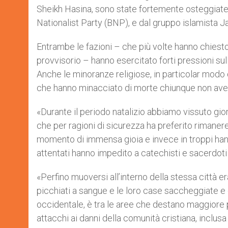
Sheikh Hasina, sono state fortemente osteggiate 
Nationalist Party (BNP), e dal gruppo islamista J
Entrambe le fazioni – che più volte hanno chiesto
provvisorio – hanno esercitato forti pressioni sul
Anche le minoranze religiose, in particolar modo 
che hanno minacciato di morte chiunque non aves
«Durante il periodo natalizio abbiamo vissuto gior
che per ragioni di sicurezza ha preferito rimaner
momento di immensa gioia e invece in troppi hann
attentati hanno impedito a catechisti e sacerdoti d
«Perfino muoversi all’interno della stessa città e
picchiati a sangue e le loro case saccheggiate e d
occidentale, è tra le aree che destano maggiore 
attacchi ai danni della comunità cristiana, inclusa