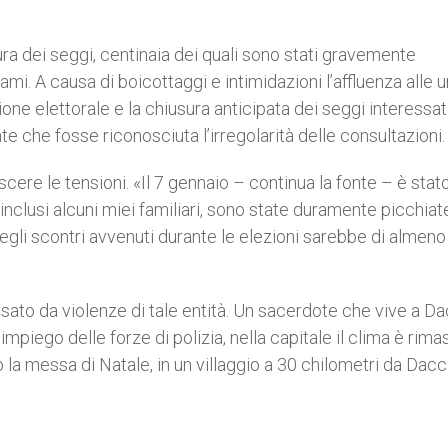
ura dei seggi, centinaia dei quali sono stati gravemente
mi. A causa di boicottaggi e intimidazioni l’affluenza alle 
one elettorale e la chiusura anticipata dei seggi interessat
e che fosse riconosciuta l’irregolarità delle consultazioni.
cere le tensioni. «Il 7 gennaio – continua la fonte – è stat
 inclusi alcuni miei familiari, sono state duramente picchiat
degli scontri avvenuti durante le elezioni sarebbe di almeno
sato da violenze di tale entità. Un sacerdote che vive a Da
mpiego delle forze di polizia, nella capitale il clima è rima
o la messa di Natale, in un villaggio a 30 chilometri da Dacc