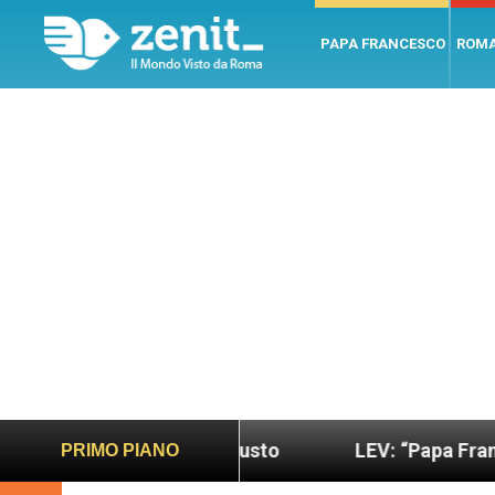
PAPA FRANCESCO
ROM
do più sano e giusto
LEV: “Papa Francesco. Un u
PRIMO PIANO