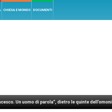
A
CHIESA E MONDO
DOCUMENTI
omo di parola”, dietro le quinte dell’omonimo film d