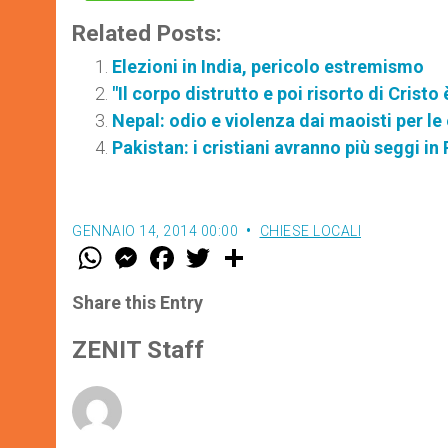
Related Posts:
Elezioni in India, pericolo estremismo
"Il corpo distrutto e poi risorto di Cristo 
Nepal: odio e violenza dai maoisti per le
Pakistan: i cristiani avranno più seggi i
GENNAIO 14, 2014 00:00
CHIESE LOCALI
W
M
F
T
S
h
e
a
w
h
a
s
c
i
a
t
s
e
t
r
Share this Entry
s
e
b
t
e
A
n
o
e
p
g
o
r
ZENIT Staff
p
e
k
r