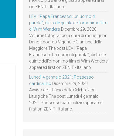
mondo più sano e giusto appeared first
on ZENIT - Italiano.
LEV: “Papa Francesco. Un uomo di
parola”, dietro le quinte dell’omonimo film
di Wim Wenders
Dicembre 29, 2020
Volume fotografico a cura di monsignor
Dario Edoardo Viganò e Gianluca della
Maggiore The post LEV: “Papa
Francesco. Un uomo di parola”, dietro le
quinte dell’omonimo film di Wim Wenders
appeared first on ZENIT - Italiano.
Lunedì 4 gennaio 2021: Possesso
cardinalizio
Dicembre 29, 2020
Avviso dell’Ufficio delle Celebrazioni
Liturgiche The post Lunedì 4 gennaio
2021: Possesso cardinalizio appeared
first on ZENIT - Italiano.