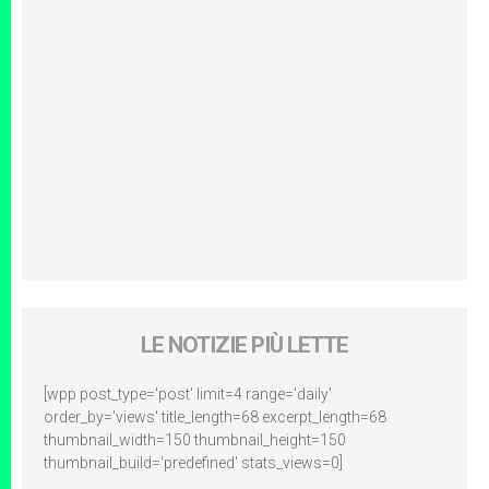
LE NOTIZIE PIÙ LETTE
[wpp post_type='post' limit=4 range='daily'
order_by='views' title_length=68 excerpt_length=68
thumbnail_width=150 thumbnail_height=150
thumbnail_build='predefined' stats_views=0]