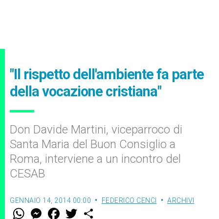
"Il rispetto dell'ambiente fa parte
della vocazione cristiana"
Don Davide Martini, viceparroco di
Santa Maria del Buon Consiglio a
Roma, interviene a un incontro del
CESAB
GENNAIO 14, 2014 00:00
FEDERICO CENCI
ARCHIVI
W
M
F
T
S
h
e
a
w
h