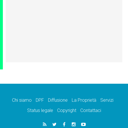
Chi siamo
DPF
Diffusione
La Proprietà
Servizi
Status legale
Copyright
Contattaci