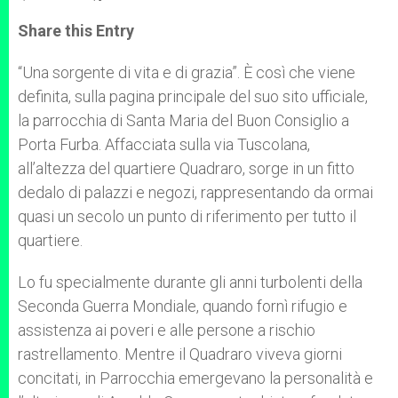
a
s
c
i
a
t
s
e
t
r
Share this Entry
s
e
b
t
e
A
n
o
e
p
g
o
r
“Una sorgente di vita e di grazia”. È così che viene
p
e
k
definita, sulla pagina principale del suo sito ufficiale,
r
la parrocchia di Santa Maria del Buon Consiglio a
Porta Furba. Affacciata sulla via Tuscolana,
all’altezza del quartiere Quadraro, sorge in un fitto
dedalo di palazzi e negozi, rappresentando da ormai
quasi un secolo un punto di riferimento per tutto il
quartiere.
Lo fu specialmente durante gli anni turbolenti della
Seconda Guerra Mondiale, quando fornì rifugio e
assistenza ai poveri e alle persone a rischio
rastrellamento. Mentre il Quadraro viveva giorni
concitati, in Parrocchia emergevano la personalità e