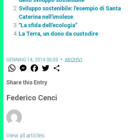
Sviluppo sostenibile: l'esempio di Santa
Caterina nell'imolese
"La sfida dell'ecologia"
La Terra, un dono da custodire
GENNAIO 14, 2014 00:00
ARCHIVI
W
M
F
T
S
h
e
a
w
h
a
s
c
i
a
t
s
e
t
r
Share this Entry
s
e
b
t
e
A
n
o
e
p
g
o
r
Federico Cenci
p
e
k
r
View all articles