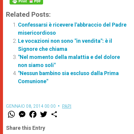
Related Posts:
Confessarsi è ricevere l'abbraccio del Padre
misericordioso
Le vocazioni non sono "in vendita": è il
Signore che chiama
"Nel momento della malattia e del dolore
non siamo soli"
"Nessun bambino sia escluso dalla Prima
Comunione"
GENNAIO 08, 2014 00:00
PAPI
W
M
F
T
S
h
e
a
w
h
a
s
c
i
a
t
s
e
t
r
Share this Entry
s
e
b
t
e