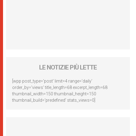
LE NOTIZIE PIÙ LETTE
[wpp post_type='post' limit=4 range='daily'
order_by='views' title_length=68 excerpt_length=68
thumbnail_width=150 thumbnail_height=150
thumbnail_build='predefined' stats_views=0]