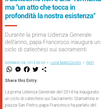
ma "un atto che tocca in
profondità la nostra esistenza"
Durante la prima Udienza Generale
dell’anno, papa Francesco inaugura un
ciclo di catechesi sui sacramenti
GENNAIO 08, 2014 00:00
LUCA MARCOLIVIO
PAPI
W
M
F
T
S
h
e
a
w
h
a
s
c
i
a
t
s
e
t
r
Share this Entry
s
e
b
t
e
A
n
o
e
p
g
o
r
La prima Udienza Generale del 2014 ha inaugurato
p
e
k
un ciclo di catechesi sui Sacramenti. Stamattina in
r
piazza San Pietro, papa Francesco ha parlato del