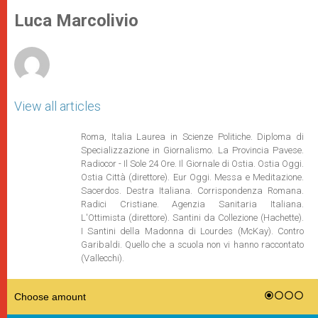
A
n
o
e
p
g
o
r
Luca Marcolivio
p
e
k
r
View all articles
Roma, Italia Laurea in Scienze Politiche. Diploma di
Specializzazione in Giornalismo. La Provincia Pavese.
Radiocor - Il Sole 24 Ore. Il Giornale di Ostia. Ostia Oggi.
Ostia Città (direttore). Eur Oggi. Messa e Meditazione.
Sacerdos. Destra Italiana. Corrispondenza Romana.
Radici Cristiane. Agenzia Sanitaria Italiana.
L'Ottimista (direttore). Santini da Collezione (Hachette).
I Santini della Madonna di Lourdes (McKay). Contro
Garibaldi. Quello che a scuola non vi hanno raccontato
(Vallecchi).