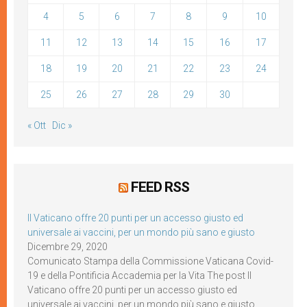
4
5
6
7
8
9
10
11
12
13
14
15
16
17
18
19
20
21
22
23
24
25
26
27
28
29
30
« Ott
Dic »
FEED RSS
Il Vaticano offre 20 punti per un accesso giusto ed
universale ai vaccini, per un mondo più sano e giusto
Dicembre 29, 2020
Comunicato Stampa della Commissione Vaticana Covid-
19 e della Pontificia Accademia per la Vita The post Il
Vaticano offre 20 punti per un accesso giusto ed
universale ai vaccini, per un mondo più sano e giusto