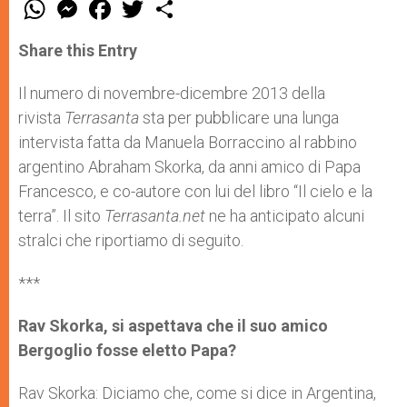
W
M
F
T
S
h
e
a
w
h
a
s
c
i
a
t
s
e
t
r
Share this Entry
s
e
b
t
e
A
n
o
e
p
g
o
r
Il numero di novembre-dicembre 2013 della
p
e
k
rivista
Terrasanta
r
sta per pubblicare una lunga
intervista fatta da Manuela Borraccino al rabbino
argentino Abraham Skorka, da anni amico di Papa
Francesco, e co-autore con lui del libro “Il cielo e la
terra”. Il sito
Terrasanta.net
ne ha anticipato alcuni
stralci che riportiamo di seguito.
***
Rav Skorka, si aspettava che il suo amico
Bergoglio fosse eletto Papa?
Rav Skorka: Diciamo che, come si dice in Argentina,