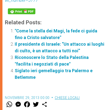
wi_number=5777
Related Posts:
"Come la stella dei Magi, la fede ci guida
fino a Cristo salvatore"
Il presidente di Israele: “Un attacco ai luoghi
di culto, è un attacco a tutti noi”
Riconoscere lo Stato della Palestina
"facilita i negoziati di pace"
Siglato ieri gemellaggio tra Palermo e
Betlemme
NOVEMBRE 29, 2013 00:00
CHIESE LOCALI
W
M
F
T
S
h
e
a
w
h