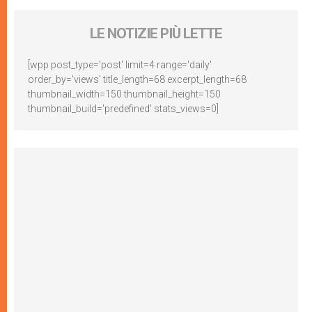
LE NOTIZIE PIÙ LETTE
[wpp post_type='post' limit=4 range='daily'
order_by='views' title_length=68 excerpt_length=68
thumbnail_width=150 thumbnail_height=150
thumbnail_build='predefined' stats_views=0]