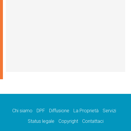
Chi siamo
DPF
Diffusione
La Proprietà
Servizi
Status legale
Copyright
Contattaci