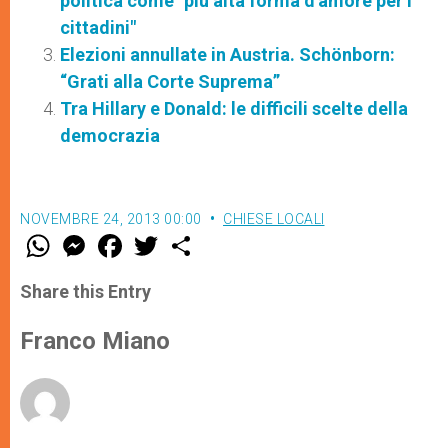
politica come "più alta forma d'amore per i
cittadini"
Elezioni annullate in Austria. Schönborn:
“Grati alla Corte Suprema”
Tra Hillary e Donald: le difficili scelte della
democrazia
NOVEMBRE 24, 2013 00:00
CHIESE LOCALI
W
M
F
T
S
h
e
a
w
h
a
s
c
i
a
t
s
e
t
r
Share this Entry
s
e
b
t
e
A
n
o
e
p
g
o
r
Franco Miano
p
e
k
r