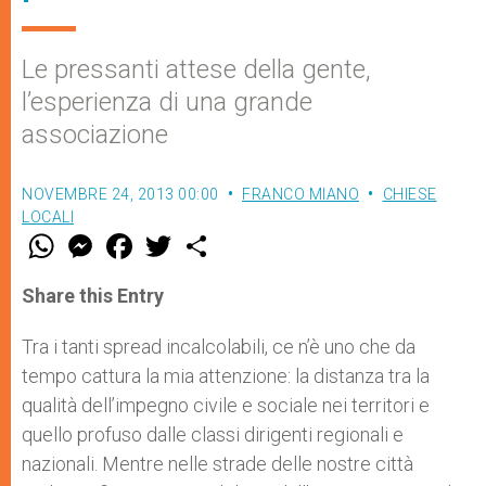
Le pressanti attese della gente,
l’esperienza di una grande
associazione
NOVEMBRE 24, 2013 00:00
FRANCO MIANO
CHIESE
LOCALI
W
M
F
T
S
h
e
a
w
h
a
s
c
i
a
t
s
e
t
r
Share this Entry
s
e
b
t
e
A
n
o
e
p
g
o
r
Tra i tanti spread incalcolabili, ce n’è uno che da
p
e
k
tempo cattura la mia attenzione: la distanza tra la
r
qualità dell’impegno civile e sociale nei territori e
quello profuso dalle classi dirigenti regionali e
nazionali. Mentre nelle strade delle nostre città