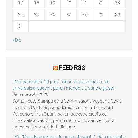
17
18
19
20
21
22
23
24
25
26
27
28
29
30
31
« Dic
FEED RSS
Il Vaticano offre 20 punti per un accesso giusto ed
universale ai vaccini, per un mondo più sano e giusto
Dicembre 29, 2020
Comunicato Stampa della Commissione Vaticana Covid-
19 e della Pontificia Accademia per la Vita The post Il
Vaticano offre 20 punti per un accesso giusto ed
universale ai vaccini, per un mondo più sano e giusto
appeared first on ZENIT - Italiano.
LEV: “Papa Francesco. Un uomo di parola”, dietro le quinte