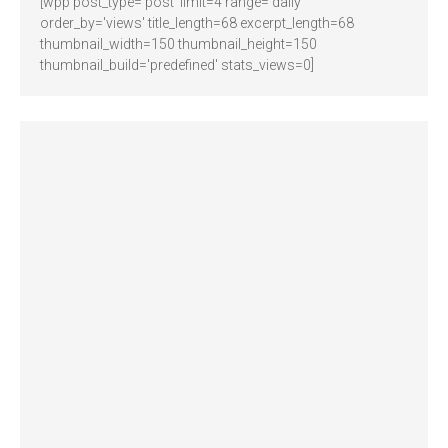
[wpp post_type='post' limit=4 range='daily'
order_by='views' title_length=68 excerpt_length=68
thumbnail_width=150 thumbnail_height=150
thumbnail_build='predefined' stats_views=0]