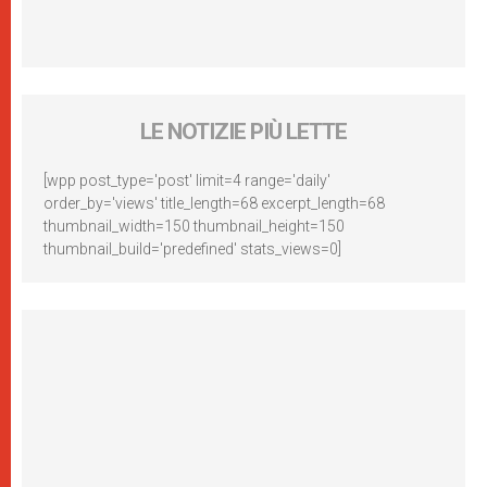
LE NOTIZIE PIÙ LETTE
[wpp post_type='post' limit=4 range='daily'
order_by='views' title_length=68 excerpt_length=68
thumbnail_width=150 thumbnail_height=150
thumbnail_build='predefined' stats_views=0]