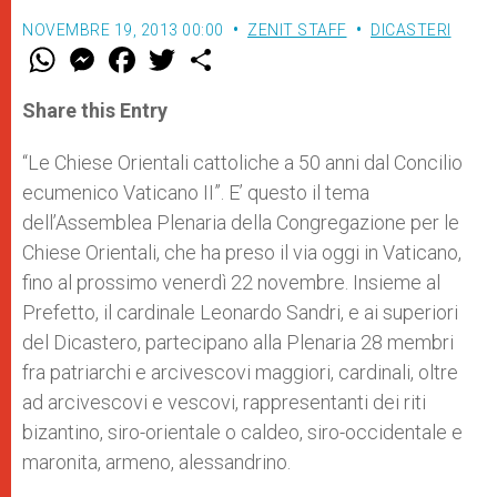
NOVEMBRE 19, 2013 00:00
ZENIT STAFF
DICASTERI
W
M
F
T
S
h
e
a
w
h
a
s
c
i
a
t
s
e
t
r
Share this Entry
s
e
b
t
e
A
n
o
e
p
g
o
r
“Le Chiese Orientali cattoliche a 50 anni dal Concilio
p
e
k
ecumenico Vaticano II”. E’ questo il tema
r
dell’Assemblea Plenaria della Congregazione per le
Chiese Orientali, che ha preso il via oggi in Vaticano,
fino al prossimo venerdì 22 novembre. Insieme al
Prefetto, il cardinale Leonardo Sandri, e ai superiori
del Dicastero, partecipano alla Plenaria 28 membri
fra patriarchi e arcivescovi maggiori, cardinali, oltre
ad arcivescovi e vescovi, rappresentanti dei riti
bizantino, siro-orientale o caldeo, siro-occidentale e
maronita, armeno, alessandrino.