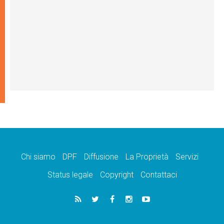
Chi siamo
DPF
Diffusione
La Proprietà
Servizi
Status legale
Copyright
Contattaci