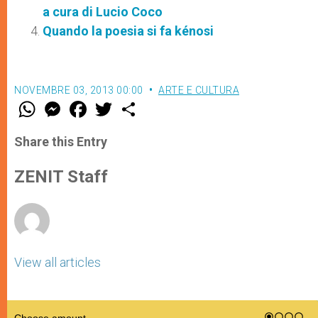
a cura di Lucio Coco
Quando la poesia si fa kénosi
NOVEMBRE 03, 2013 00:00
ARTE E CULTURA
W
M
F
T
S
h
e
a
w
h
a
s
c
i
a
t
s
e
t
r
Share this Entry
s
e
b
t
e
A
n
o
e
p
g
o
r
ZENIT Staff
p
e
k
r
View all articles