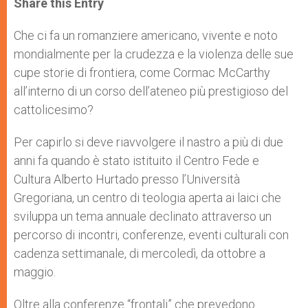
Share this Entry
s
e
b
t
e
A
n
o
e
p
g
o
r
Che ci fa un romanziere americano, vivente e noto
p
e
k
mondialmente per la crudezza e la violenza delle sue
r
cupe storie di frontiera, come Cormac McCarthy
all’interno di un corso dell’ateneo più prestigioso del
cattolicesimo?
Per capirlo si deve riavvolgere il nastro a più di due
anni fa quando è stato istituito il Centro Fede e
Cultura Alberto Hurtado presso l’Università
Gregoriana, un centro di teologia aperta ai laici che
sviluppa un tema annuale declinato attraverso un
percorso di incontri, conferenze, eventi culturali con
cadenza settimanale, di mercoledì, da ottobre a
maggio.
Oltre alla conferenze “frontali” che prevedono