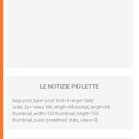
LE NOTIZIE PIÙ LETTE
[wpp post_type='post' limit=4 range='daily'
order_by='views' title_length=68 excerpt_length=68
thumbnail_width=150 thumbnail_height=150
thumbnail_build='predefined' stats_views=0]