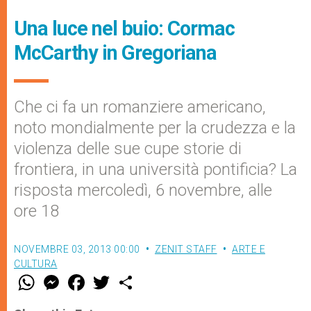
Una luce nel buio: Cormac
McCarthy in Gregoriana
Che ci fa un romanziere americano,
noto mondialmente per la crudezza e la
violenza delle sue cupe storie di
frontiera, in una università pontificia? La
risposta mercoledì, 6 novembre, alle
ore 18
NOVEMBRE 03, 2013 00:00
ZENIT STAFF
ARTE E
CULTURA
W
M
F
T
S
h
e
a
w
h
a
s
c
i
a
t
s
e
t
r