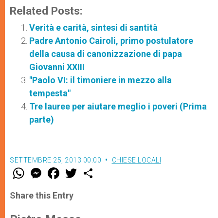
Related Posts:
Verità e carità, sintesi di santità
Padre Antonio Cairoli, primo postulatore
della causa di canonizzazione di papa
Giovanni XXIII
"Paolo VI: il timoniere in mezzo alla
tempesta"
Tre lauree per aiutare meglio i poveri (Prima
parte)
SETTEMBRE 25, 2013 00:00
CHIESE LOCALI
W
M
F
T
S
h
e
a
w
h
a
s
c
i
a
t
s
e
t
r
Share this Entry
s
e
b
t
e
A
n
o
e
p
g
o
r