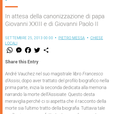
In attesa della canonizzazione di papa
Giovanni XXIII e di Giovanni Paolo II
SETTEMBRE 25, 2013 00:00
PIETRO MESSA
CHIESE
LOCALI
W
M
F
T
S
h
e
a
w
h
a
s
c
i
a
t
s
e
t
r
Share this Entry
s
e
b
t
e
A
n
o
e
p
g
o
r
André Vauchez nel suo magistrale libro
Francesco
p
e
k
d’Assisi
, dopo aver trattato del profilo biografico nella
r
prima parte, inizia la seconda dedicata alla memoria
narrando la morte dell’Assisiate. Questo desta
meraviglia perché ci si aspetta che il racconto della
morte sia l’ultimo tratto della biografia. Tuttavia tale