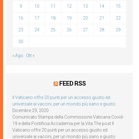
9
10
11
12
13
14
15
16
17
18
19
20
21
22
23
24
25
26
27
28
29
30
« Ago
Ott »
FEED RSS
Il Vaticano offre 20 punti per un accesso giusto ed
universale ai vaccini, per un mondo più sano e giusto
Dicembre 29, 2020
Comunicato Stampa della Commissione Vaticana Covid-
19 e della Pontificia Accademia per la Vita The post Il
Vaticano offre 20 punti per un accesso giusto ed
universale ai vaccini, per un mondo più sano e giusto