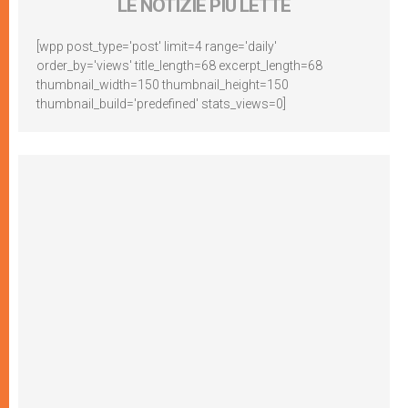
LE NOTIZIE PIÙ LETTE
[wpp post_type='post' limit=4 range='daily'
order_by='views' title_length=68 excerpt_length=68
thumbnail_width=150 thumbnail_height=150
thumbnail_build='predefined' stats_views=0]