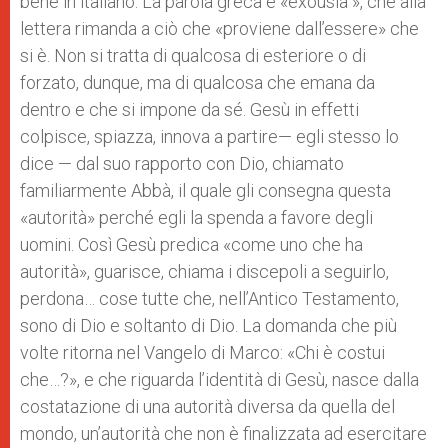
bene in italiano. La parola greca è «exousia », che alla
lettera rimanda a ciò che «proviene dall’essere» che
si è. Non si tratta di qualcosa di esteriore o di
forzato, dunque, ma di qualcosa che emana da
dentro e che si impone da sé. Gesù in effetti
colpisce, spiazza, innova a partire— egli stesso lo
dice — dal suo rapporto con Dio, chiamato
familiarmente Abbà, il quale gli consegna questa
«autorità» perché egli la spenda a favore degli
uomini. Così Gesù predica «come uno che ha
autorità», guarisce, chiama i discepoli a seguirlo,
perdona… cose tutte che, nell’Antico Testamento,
sono di Dio e soltanto di Dio. La domanda che più
volte ritorna nel Vangelo di Marco: «Chi è costui
che…?», e che riguarda l’identità di Gesù, nasce dalla
costatazione di una autorità diversa da quella del
mondo, un’autorità che non è finalizzata ad esercitare