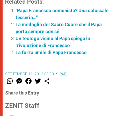
Related Posts:
"Papa Francesco comunista? Una colossale
fesseria…"
La medaglia del Sacro Cuore che il Papa
porta sempre con sé
Un teologo vicino al Papa spiega la
"rivoluzione di Francesco"
La forza umile di Papa Francesco
SETTEMBRE 11, 2013 00:00
PAPI
W
M
F
T
S
h
e
a
w
h
a
s
c
i
a
t
s
e
t
r
Share this Entry
s
e
b
t
e
A
n
o
e
p
g
o
r
ZENIT Staff
p
e
k
r