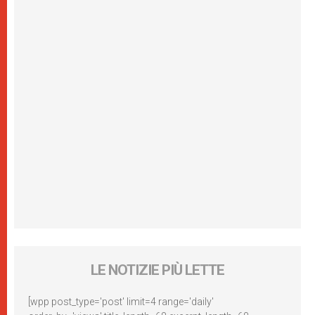
LE NOTIZIE PIÙ LETTE
[wpp post_type='post' limit=4 range='daily'