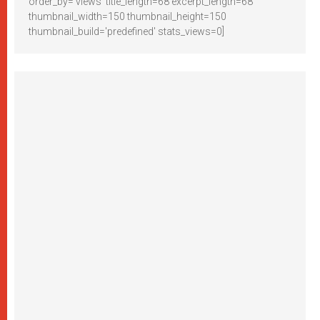
order_by='views' title_length=68 excerpt_length=68
thumbnail_width=150 thumbnail_height=150
thumbnail_build='predefined' stats_views=0]