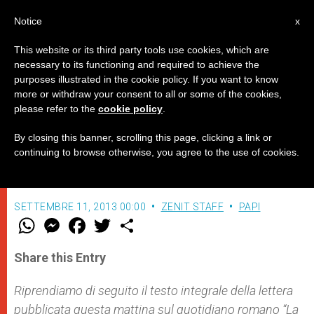
IT
Notice
x
This website or its third party tools use cookies, which are
necessary to its functioning and required to achieve the
purposes illustrated in the cookie policy. If you want to know
"La verità è una relazione"
more or withdraw your consent to all or some of the cookies,
please refer to the
cookie policy
.
By closing this banner, scrolling this page, clicking a link or
Lettera del Papa al fondatore de “La
continuing to browse otherwise, you agree to the use of cookies.
Repubblica”, Eugenio Scalfari
SETTEMBRE 11, 2013 00:00
ZENIT STAFF
PAPI
W
M
F
T
S
h
e
a
w
h
a
s
c
i
a
t
s
e
t
r
Share this Entry
s
e
b
t
e
A
n
o
e
p
g
o
r
Riprendiamo di seguito il testo integrale della lettera
p
e
k
pubblicata questa mattina sul quotidiano romano “La
r