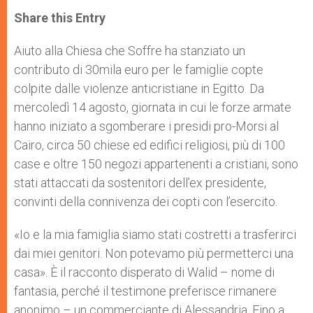
a
s
c
i
a
t
s
e
t
r
Share this Entry
s
e
b
t
e
A
n
o
e
p
g
o
r
Aiuto alla Chiesa che Soffre ha stanziato un
p
e
k
contributo di 30mila euro per le famiglie copte
r
colpite dalle violenze anticristiane in Egitto. Da
mercoledì 14 agosto, giornata in cui le forze armate
hanno iniziato a sgomberare i presidi pro-Morsi al
Cairo, circa 50 chiese ed edifici religiosi, più di 100
case e oltre 150 negozi appartenenti a cristiani, sono
stati attaccati da sostenitori dell’ex presidente,
convinti della connivenza dei copti con l’esercito.
«Io e la mia famiglia siamo stati costretti a trasferirci
dai miei genitori. Non potevamo più permetterci una
casa». È il racconto disperato di Walid – nome di
fantasia, perché il testimone preferisce rimanere
anonimo – un commerciante di Alessandria. Fino a