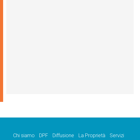
Chi siamo
DPF
Diffusione
La Proprietà
Servizi