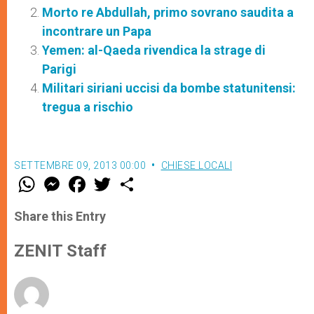
Morto re Abdullah, primo sovrano saudita a
incontrare un Papa
Yemen: al-Qaeda rivendica la strage di
Parigi
Militari siriani uccisi da bombe statunitensi:
tregua a rischio
SETTEMBRE 09, 2013 00:00
CHIESE LOCALI
W
M
F
T
S
h
e
a
w
h
a
s
c
i
a
t
s
e
t
r
Share this Entry
s
e
b
t
e
A
n
o
e
p
g
o
r
ZENIT Staff
p
e
k
r