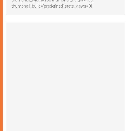
thumbnail_width=150 thumbnail_height=150
thumbnail_build='predefined' stats_views=0]