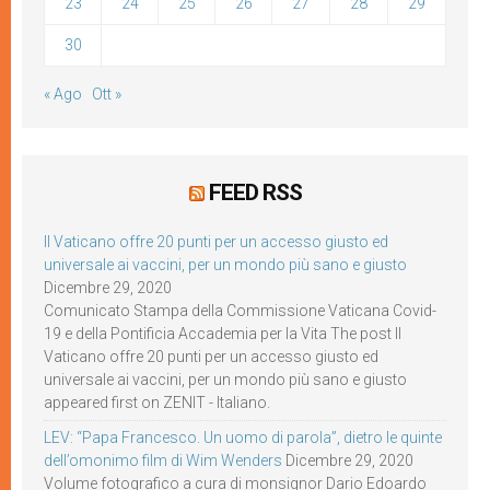
23
24
25
26
27
28
29
30
« Ago
Ott »
FEED RSS
Il Vaticano offre 20 punti per un accesso giusto ed
universale ai vaccini, per un mondo più sano e giusto
Dicembre 29, 2020
Comunicato Stampa della Commissione Vaticana Covid-
19 e della Pontificia Accademia per la Vita The post Il
Vaticano offre 20 punti per un accesso giusto ed
universale ai vaccini, per un mondo più sano e giusto
appeared first on ZENIT - Italiano.
LEV: “Papa Francesco. Un uomo di parola”, dietro le quinte
dell’omonimo film di Wim Wenders
Dicembre 29, 2020
Volume fotografico a cura di monsignor Dario Edoardo