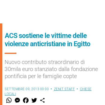
ACS sostiene le vittime delle
violenze anticristiane in Egitto
Nuovo contributo straordinario di
30mila euro stanziato dalla fondazione
pontificia per le famiglie copte
SETTEMBRE 09, 2013 00:00
ZENIT STAFF
CHIESE
LOCALI
W
M
F
T
S
h
e
a
w
h