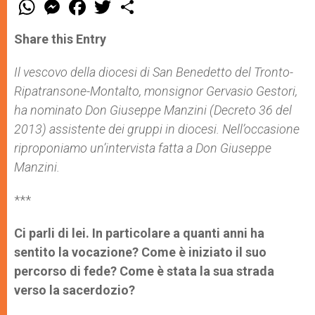
W
M
F
T
S
h
e
a
w
h
a
s
c
i
a
t
s
e
t
r
Share this Entry
s
e
b
t
e
A
n
o
e
p
g
o
r
Il vescovo
della diocesi di San Benedetto del Tronto-
p
e
k
Ripatransone-Montalto, monsignor
r
Gervasio Gestori
,
ha nominato Don Giuseppe Manzini (Decreto 36 del
2013)
assistente dei gruppi in diocesi. Nell’occasione
riproponiamo un’intervista fatta a Don Giuseppe
Manzini.
***
Ci parli di lei. In particolare a quanti anni ha
sentito la vocazione? Come è iniziato il suo
percorso di fede? Come è stata la sua strada
verso la sacerdozio?