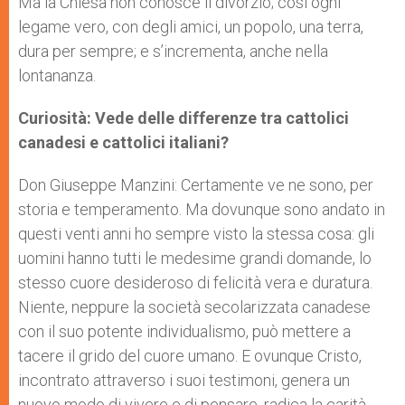
Ma la Chiesa non conosce il divorzio; così ogni
legame vero, con degli amici, un popolo, una terra,
dura per sempre; e s’incrementa, anche nella
lontananza.
Curiosità: Vede delle differenze tra cattolici
canadesi e cattolici italiani?
Don Giuseppe Manzini: Certamente ve ne sono, per
storia e temperamento. Ma dovunque sono andato in
questi venti anni ho sempre visto la stessa cosa: gli
uomini hanno tutti le medesime grandi domande, lo
stesso cuore desideroso di felicità vera e duratura.
Niente, neppure la società secolarizzata canadese
con il suo potente individualismo, può mettere a
tacere il grido del cuore umano. E ovunque Cristo,
incontrato attraverso i suoi testimoni, genera un
nuovo modo di vivere e di pensare, radica la carità