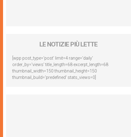
LE NOTIZIE PIÙ LETTE
[wpp post_type='post' limit=4 range='daily'
order_by='views' title_length=68 excerpt_length=68
thumbnail_width=150 thumbnail_height=150
thumbnail_build='predefined' stats_views=0]