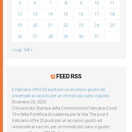
5
6
7
8
9
10
11
12
13
14
15
16
17
18
19
20
21
22
23
24
25
26
27
28
29
30
31
« Lug
Set »
FEED RSS
Il Vaticano offre 20 punti per un accesso giusto ed
universale ai vaccini, per un mondo più sano e giusto
Dicembre 29, 2020
Comunicato Stampa della Commissione Vaticana Covid-
19 e della Pontificia Accademia per la Vita The post Il
Vaticano offre 20 punti per un accesso giusto ed
universale ai vaccini, per un mondo più sano e giusto