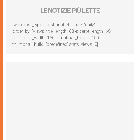
LE NOTIZIE PIÙ LETTE
[wpp post_type='post' limit=4 range='daily'
order_by='views' title_length=68 excerpt_length=68
thumbnail_width=150 thumbnail_height=150
thumbnail_build='predefined' stats_views=0]