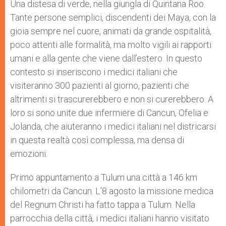
p
g
o
r
Una distesa di verde, nella giungla di Quintana Roo.
p
e
k
Tante persone semplici, discendenti dei Maya, con la
r
gioia sempre nel cuore, animati da grande ospitalità,
poco attenti alle formalità, ma molto vigili ai rapporti
umani e alla gente che viene dall’estero. In questo
contesto si inseriscono i medici italiani che
visiteranno 300 pazienti al giorno, pazienti che
altrimenti si trascurerebbero e non si curerebbero. A
loro si sono unite due infermiere di Cancun, Ofelia e
Jolanda, che aiuteranno i medici italiani nel districarsi
in questa realtà così complessa, ma densa di
emozioni.
Primo appuntamento a Tulum una città a 146 km
chilometri da Cancun. L’8 agosto la missione medica
del Regnum Christi ha fatto tappa a Tulum. Nella
parrocchia della città, i medici italiani hanno visitato