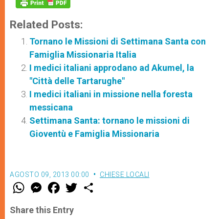
Related Posts:
Tornano le Missioni di Settimana Santa con
Famiglia Missionaria Italia
I medici italiani approdano ad Akumel, la
"Città delle Tartarughe"
I medici italiani in missione nella foresta
messicana
Settimana Santa: tornano le missioni di
Gioventù e Famiglia Missionaria
AGOSTO 09, 2013 00:00
CHIESE LOCALI
W
M
F
T
S
h
e
a
w
h
a
s
c
i
a
t
s
e
t
r
Share this Entry
s
e
b
t
e