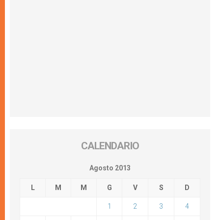
CALENDARIO
Agosto 2013
L
M
M
G
V
S
D
1
2
3
4