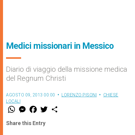
Medici missionari in Messico
Diario di viaggio della missione medica
del Regnum Christi
AGOSTO 09, 2013 00:00
LORENZO PISONI
CHIESE
LOCALI
W
M
F
T
S
h
e
a
w
h
a
s
c
i
a
t
s
e
t
r
Share this Entry
s
e
b
t
e
A
n
o
e