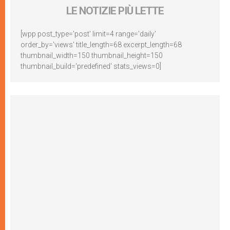
LE NOTIZIE PIÙ LETTE
[wpp post_type='post' limit=4 range='daily'
order_by='views' title_length=68 excerpt_length=68
thumbnail_width=150 thumbnail_height=150
thumbnail_build='predefined' stats_views=0]