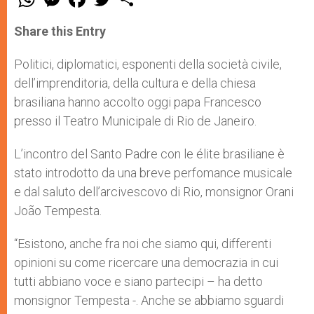
h
e
a
w
h
a
s
c
i
a
t
s
e
t
r
Share this Entry
s
e
b
t
e
A
n
o
e
p
g
o
r
Politici, diplomatici, esponenti della società civile,
p
e
k
dell’imprenditoria, della cultura e della chiesa
r
brasiliana hanno accolto oggi papa Francesco
presso il Teatro Municipale di Rio de Janeiro.
L’incontro del Santo Padre con le élite brasiliane è
stato introdotto da una breve perfomance musicale
e dal saluto dell’arcivescovo di Rio, monsignor Orani
João Tempesta.
“Esistono, anche fra noi che siamo qui, differenti
opinioni su come ricercare una democrazia in cui
tutti abbiano voce e siano partecipi – ha detto
monsignor Tempesta -. Anche se abbiamo sguardi