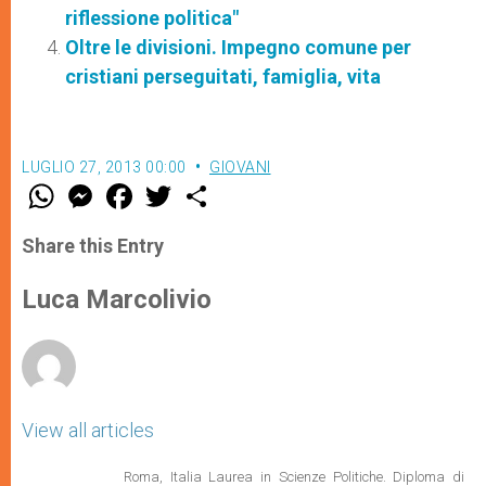
riflessione politica"
Oltre le divisioni. Impegno comune per
cristiani perseguitati, famiglia, vita
LUGLIO 27, 2013 00:00
GIOVANI
W
M
F
T
S
h
e
a
w
h
a
s
c
i
a
t
s
e
t
r
Share this Entry
s
e
b
t
e
A
n
o
e
p
g
o
r
Luca Marcolivio
p
e
k
r
View all articles
Roma, Italia Laurea in Scienze Politiche. Diploma di