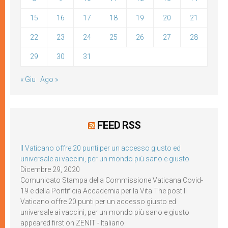
15
16
17
18
19
20
21
22
23
24
25
26
27
28
29
30
31
« Giu
Ago »
FEED RSS
Il Vaticano offre 20 punti per un accesso giusto ed
universale ai vaccini, per un mondo più sano e giusto
Dicembre 29, 2020
Comunicato Stampa della Commissione Vaticana Covid-
19 e della Pontificia Accademia per la Vita The post Il
Vaticano offre 20 punti per un accesso giusto ed
universale ai vaccini, per un mondo più sano e giusto
appeared first on ZENIT - Italiano.