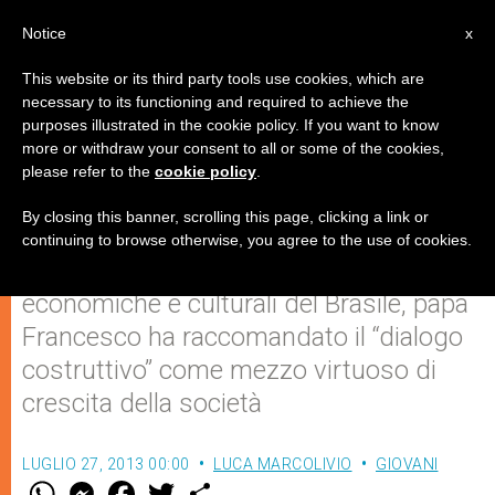
IT
Notice
x
This website or its third party tools use cookies, which are
necessary to its functioning and required to achieve the
purposes illustrated in the cookie policy. If you want to know
Fraternità, giustizia e bene
more or withdraw your consent to all or some of the cookies,
please refer to the
cookie policy
.
comune non sono un'utopia
By closing this banner, scrolling this page, clicking a link or
continuing to browse otherwise, you agree to the use of cookies.
Incontrando le élite politiche,
economiche e culturali del Brasile, papa
Francesco ha raccomandato il “dialogo
costruttivo” come mezzo virtuoso di
crescita della società
LUGLIO 27, 2013 00:00
LUCA MARCOLIVIO
GIOVANI
W
M
F
T
S