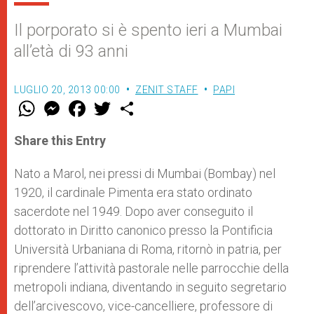
Il porporato si è spento ieri a Mumbai
all’età di 93 anni
LUGLIO 20, 2013 00:00
ZENIT STAFF
PAPI
W
M
F
T
S
h
e
a
w
h
a
s
c
i
a
t
s
e
t
r
Share this Entry
s
e
b
t
e
A
n
o
e
p
g
o
r
Nato a Marol, nei pressi di Mumbai (Bombay) nel
p
e
k
1920, il cardinale Pimenta era stato ordinato
r
sacerdote nel 1949. Dopo aver conseguito il
dottorato in Diritto canonico presso la Pontificia
Università Urbaniana di Roma, ritornò in patria, per
riprendere l’attività pastorale nelle parrocchie della
metropoli indiana, diventando in seguito segretario
dell’arcivescovo, vice-cancelliere, professore di