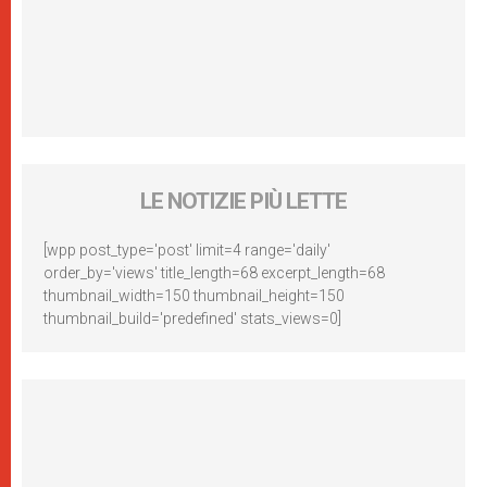
LE NOTIZIE PIÙ LETTE
[wpp post_type='post' limit=4 range='daily'
order_by='views' title_length=68 excerpt_length=68
thumbnail_width=150 thumbnail_height=150
thumbnail_build='predefined' stats_views=0]