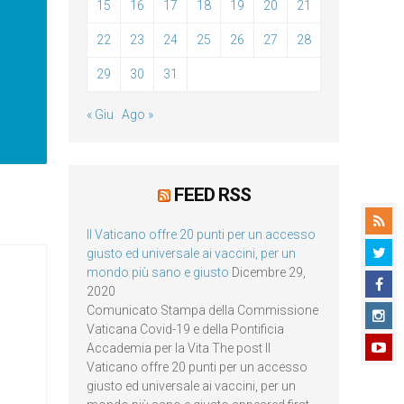
15
16
17
18
19
20
21
22
23
24
25
26
27
28
29
30
31
« Giu
Ago »
FEED RSS
Il Vaticano offre 20 punti per un accesso
giusto ed universale ai vaccini, per un
mondo più sano e giusto
Dicembre 29,
2020
Comunicato Stampa della Commissione
Vaticana Covid-19 e della Pontificia
Accademia per la Vita The post Il
Vaticano offre 20 punti per un accesso
giusto ed universale ai vaccini, per un