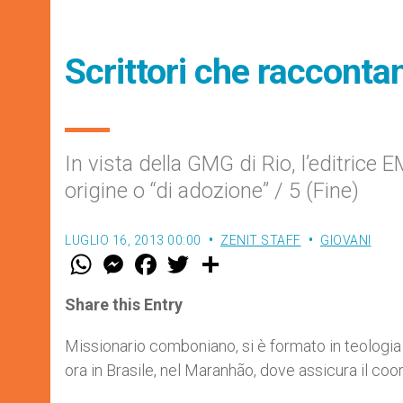
Scrittori che raccontan
In vista della GMG di Rio, l’editrice E
origine o “di adozione” / 5 (Fine)
LUGLIO 16, 2013 00:00
ZENIT STAFF
GIOVANI
W
M
F
T
S
h
e
a
w
h
a
s
c
i
a
t
s
e
t
r
Share this Entry
s
e
b
t
e
A
n
o
e
p
g
o
r
Missionario comboniano, si è formato in teologia 
p
e
k
ora in Brasile, nel Maranhão, dove assicura il coo
r