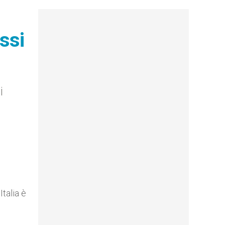
ssi
i
talia è