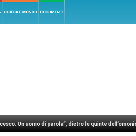
A
CHIESA E MONDO
DOCUMENTI
omo di parola”, dietro le quinte dell’omonimo film di