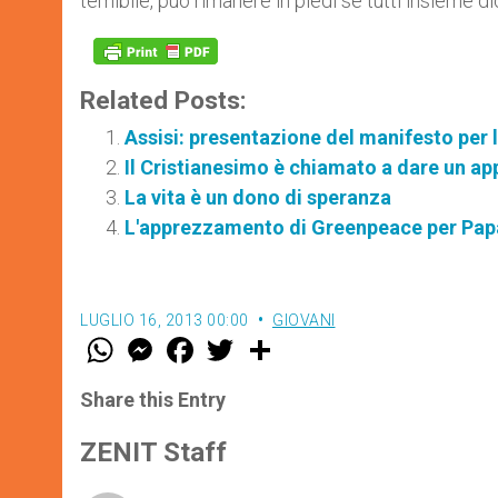
temibile, può rimanere in piedi se tutti insieme d
Related Posts:
Assisi: presentazione del manifesto per 
Il Cristianesimo è chiamato a dare un app
La vita è un dono di speranza
L'apprezzamento di Greenpeace per Pap
LUGLIO 16, 2013 00:00
GIOVANI
W
M
F
T
S
h
e
a
w
h
a
s
c
i
a
t
s
e
t
r
Share this Entry
s
e
b
t
e
A
n
o
e
p
g
o
r
ZENIT Staff
p
e
k
r