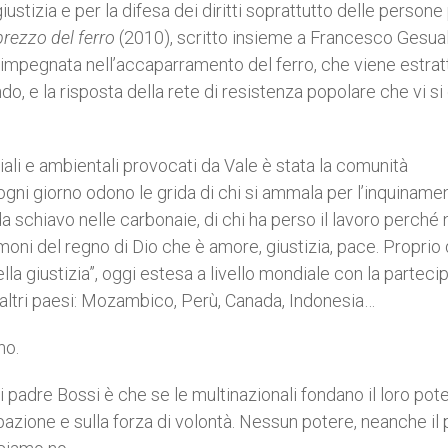
stizia e per la difesa dei diritti soprattutto delle persone 
 prezzo del ferro
(2010), scritto insieme a Francesco Gesuald
e impegnata nell’accaparramento del ferro, che viene estrat
o, e la risposta della rete di resistenza popolare che vi si
ciali e ambientali provocati da Vale è stata la comunità
ni giorno odono le grida di chi si ammala per l’inquinamen
a da schiavo nelle carbonaie, di chi ha perso il lavoro perché
oni del regno di Dio che è amore, giustizia, pace. Proprio
la giustizia”, oggi estesa a livello mondiale con la parteci
di altri paesi: Mozambico, Perù, Canada, Indonesia…
no.
i padre Bossi è che se le multinazionali fondano il loro pote
ipazione e sulla forza di volontà. Nessun potere, neanche il 