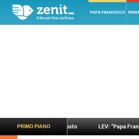
PAPA FRANCESCO
ROM
do più sano e giusto
LEV: “Papa Francesco. Un u
PRIMO PIANO