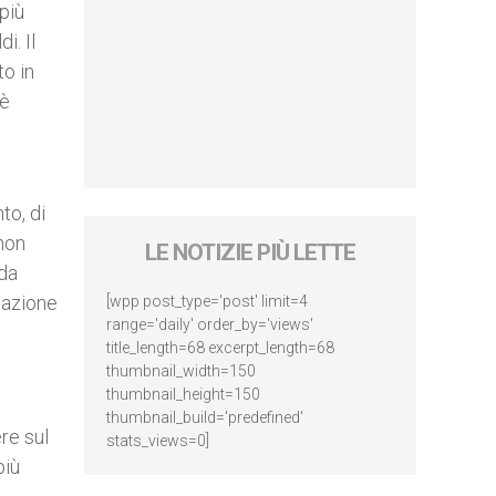
più
i. Il
to in
 è
to, di
 non
LE NOTIZIE PIÙ LETTE
 da
pazione
[wpp post_type='post' limit=4
range='daily' order_by='views'
title_length=68 excerpt_length=68
thumbnail_width=150
thumbnail_height=150
thumbnail_build='predefined'
re sul
stats_views=0]
più