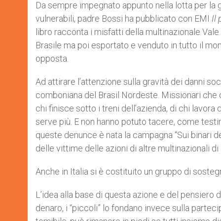
Da sempre impegnato appunto nella lotta per la giu
vulnerabili, padre Bossi ha pubblicato con EMI
Il
libro racconta i misfatti della multinazionale Val
Brasile ma poi esportato e venduto in tutto il mond
opposta.
Ad attirare l’attenzione sulla gravità dei danni so
comboniana del Brasil Nordeste. Missionari che og
chi finisce sotto i treni dell’azienda, di chi lavor
serve più. E non hanno potuto tacere, come testim
queste denunce è nata la campagna “Sui binari del
delle vittime delle azioni di altre multinazionali 
Anche in Italia si è costituito un gruppo di sosteg
L’idea alla base di questa azione e del pensiero d
denaro, i “piccoli” lo fondano invece sulla partec