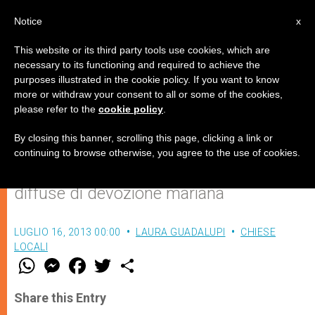
IT
Notice
x
This website or its third party tools use cookies, which are
necessary to its functioning and required to achieve the
purposes illustrated in the cookie policy. If you want to know
16 luglio: Santa Maria del
more or withdraw your consent to all or some of the cookies,
please refer to the
cookie policy
.
Carmelo
By closing this banner, scrolling this page, clicking a link or
continuing to browse otherwise, you agree to the use of cookies.
Origine e storia di una delle forme più
diffuse di devozione mariana
LUGLIO 16, 2013 00:00
LAURA GUADALUPI
CHIESE
LOCALI
W
M
F
T
S
h
e
a
w
h
a
s
c
i
a
t
s
e
t
r
Share this Entry
s
e
b
t
e