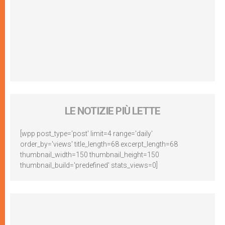
LE NOTIZIE PIÙ LETTE
[wpp post_type='post' limit=4 range='daily'
order_by='views' title_length=68 excerpt_length=68
thumbnail_width=150 thumbnail_height=150
thumbnail_build='predefined' stats_views=0]