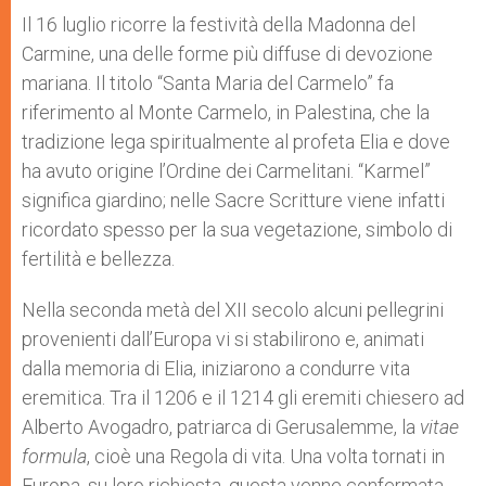
A
n
o
e
p
g
o
r
Il 16 luglio ricorre la festività della Madonna del
p
e
k
Carmine, una delle forme più diffuse di devozione
r
mariana. Il titolo “Santa Maria del Carmelo” fa
riferimento al Monte Carmelo, in Palestina, che la
tradizione lega spiritualmente al profeta Elia e dove
ha avuto origine l’Ordine dei Carmelitani. “Karmel”
significa giardino; nelle Sacre Scritture viene infatti
ricordato spesso per la sua vegetazione, simbolo di
fertilità e bellezza.
Nella seconda metà del XII secolo alcuni pellegrini
provenienti dall’Europa vi si stabilirono e, animati
dalla memoria di Elia, iniziarono a condurre vita
eremitica. Tra il 1206 e il 1214 gli eremiti chiesero ad
Alberto Avogadro, patriarca di Gerusalemme, la
vitae
formula
, cioè una Regola di vita. Una volta tornati in
Europa, su loro richiesta, questa venne confermata