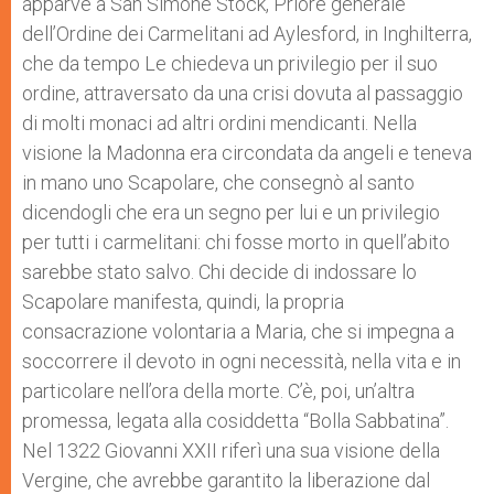
apparve a San Simone Stock, Priore generale
dell’Ordine dei Carmelitani ad Aylesford, in Inghilterra,
che da tempo Le chiedeva un privilegio per il suo
ordine, attraversato da una crisi dovuta al passaggio
di molti monaci ad altri ordini mendicanti. Nella
visione la Madonna era circondata da angeli e teneva
in mano uno Scapolare, che consegnò al santo
dicendogli che era un segno per lui e un privilegio
per tutti i carmelitani: chi fosse morto in quell’abito
sarebbe stato salvo. Chi decide di indossare lo
Scapolare manifesta, quindi, la propria
consacrazione volontaria a Maria, che si impegna a
soccorrere il devoto in ogni necessità, nella vita e in
particolare nell’ora della morte. C’è, poi, un’altra
promessa, legata alla cosiddetta “Bolla Sabbatina”.
Nel 1322 Giovanni XXII riferì una sua visione della
Vergine, che avrebbe garantito la liberazione dal