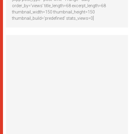
order_by='views' title_length=68 excerpt_length=68
thumbnail_width=150 thumbnail_height=150
thumbnail_build='predefined' stats_views=0]