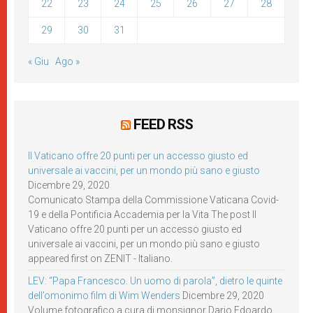
22
23
24
25
26
27
28
29
30
31
« Giu
Ago »
FEED RSS
Il Vaticano offre 20 punti per un accesso giusto ed
universale ai vaccini, per un mondo più sano e giusto
Dicembre 29, 2020
Comunicato Stampa della Commissione Vaticana Covid-
19 e della Pontificia Accademia per la Vita The post Il
Vaticano offre 20 punti per un accesso giusto ed
universale ai vaccini, per un mondo più sano e giusto
appeared first on ZENIT - Italiano.
LEV: “Papa Francesco. Un uomo di parola”, dietro le quinte
dell’omonimo film di Wim Wenders
Dicembre 29, 2020
Volume fotografico a cura di monsignor Dario Edoardo