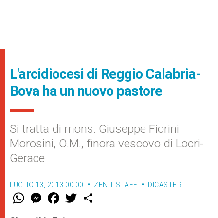
L'arcidiocesi di Reggio Calabria-
Bova ha un nuovo pastore
Si tratta di mons. Giuseppe Fiorini
Morosini, O.M., finora vescovo di Locri-
Gerace
LUGLIO 13, 2013 00:00
ZENIT STAFF
DICASTERI
W
M
F
T
S
h
e
a
w
h
a
s
c
i
a
t
s
e
t
r