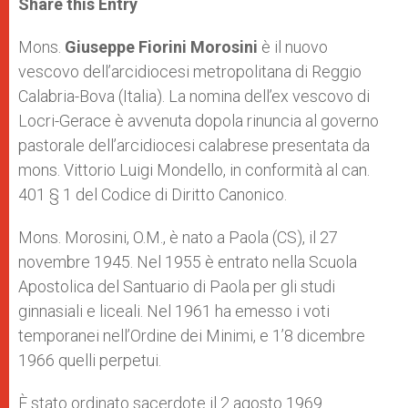
Share this Entry
s
e
b
t
e
A
n
o
e
p
g
o
r
Mons.
Giuseppe Fiorini Morosini
è il nuovo
p
e
k
vescovo dell’arcidiocesi metropolitana di Reggio
r
Calabria-Bova (Italia). La nomina dell’ex vescovo di
Locri-Gerace è avvenuta dopola rinuncia al governo
pastorale dell’arcidiocesi calabrese presentata da
mons. Vittorio Luigi Mondello, in conformità al can.
401 § 1 del Codice di Diritto Canonico.
Mons. Morosini, O.M., è nato a Paola (CS), il 27
novembre 1945. Nel 1955 è entrato nella Scuola
Apostolica del Santuario di Paola per gli studi
ginnasiali e liceali. Nel 1961 ha emesso i voti
temporanei nell’Ordine dei Minimi, e 1’8 dicembre
1966 quelli perpetui.
È stato ordinato sacerdote il 2 agosto 1969.