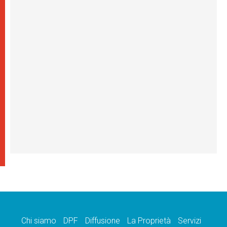
Chi siamo
DPF
Diffusione
La Proprietà
Servizi