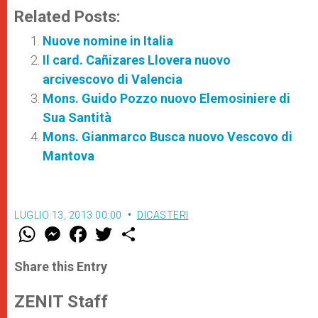
Related Posts:
Nuove nomine in Italia
Il card. Cañizares Llovera nuovo
arcivescovo di Valencia
Mons. Guido Pozzo nuovo Elemosiniere di
Sua Santità
Mons. Gianmarco Busca nuovo Vescovo di
Mantova
LUGLIO 13, 2013 00:00
DICASTERI
W
M
F
T
S
h
e
a
w
h
a
s
c
i
a
t
s
e
t
r
Share this Entry
s
e
b
t
e
A
n
o
e
p
g
o
r
ZENIT Staff
p
e
k