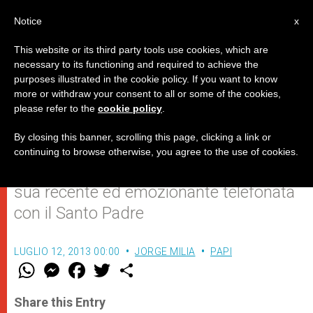
IT
Notice
x
This website or its third party tools use cookies, which are
necessary to its functioning and required to achieve the
purposes illustrated in the cookie policy. If you want to know
"Mi ha telefonato il Papa… anzi,
more or withdraw your consent to all or some of the cookies,
please refer to the
cookie policy
.
mi ha ritelefonato!"
By closing this banner, scrolling this page, clicking a link or
continuing to browse otherwise, you agree to the use of cookies.
Un ex alunno di Bergoglio racconta la
sua recente ed emozionante telefonata
con il Santo Padre
LUGLIO 12, 2013 00:00
JORGE MILIA
PAPI
W
M
F
T
S
h
e
a
w
h
a
s
c
i
a
t
s
e
t
r
Share this Entry
s
e
b
t
e