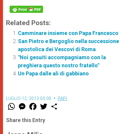
Related Posts:
Camminare insieme con Papa Francesco
San Pietro e Bergoglio nella successione
apostolica dei Vescovi di Roma
"Noi gesuiti accompagniamo con la
preghiera questo nostro fratello"
Un Papa dalle ali di gabbiano
LUGLIO 12, 2013 00:00
PAPI
W
M
F
T
S
h
e
a
w
h
a
s
c
i
a
t
s
e
t
r
Share this Entry
s
e
b
t
e
A
n
o
e
p
g
o
r