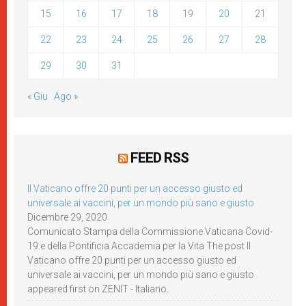
15
16
17
18
19
20
21
22
23
24
25
26
27
28
29
30
31
« Giu
Ago »
FEED RSS
Il Vaticano offre 20 punti per un accesso giusto ed
universale ai vaccini, per un mondo più sano e giusto
Dicembre 29, 2020
Comunicato Stampa della Commissione Vaticana Covid-
19 e della Pontificia Accademia per la Vita The post Il
Vaticano offre 20 punti per un accesso giusto ed
universale ai vaccini, per un mondo più sano e giusto
appeared first on ZENIT - Italiano.