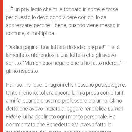
A
n
o
e
p
g
o
r
… È un privilegio che mi è toccato in sorte, e forse
p
e
k
per questo lo devo condividere con chi lo sa
r
apprezzare, perché il bene, quando viene messo in
comune, si moltiplica.
“Dodici pagine. Una lettera di dodici pagine!” – si è
lamentato, riferendosi a una lettera che gli avevo
scritto. “Ma non puoi negare che ti ho fatto ridere…” –
gli ho risposto.
Ha riso. Per quelle ragioni che nessuno può spiegare,
tanto meno io, tollera ancora la mia prosa come tanti
anni fa, quando eravamo professore e alunno. Gli ho
detto che avevo iniziato a leggere l’enciclica
Lumen
Fidei
e lui ha declinato ogni merito personale. Ha
commentato che Benedetto XVI aveva fatto la