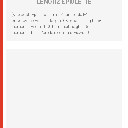
LE NOTIZIE PIÙ LETTE
[wpp post_type='post' limit=4 range='daily'
order_by='views' title_length=68 excerpt_length=68
thumbnail_width=150 thumbnail_height=150
thumbnail_build='predefined' stats_views=0]