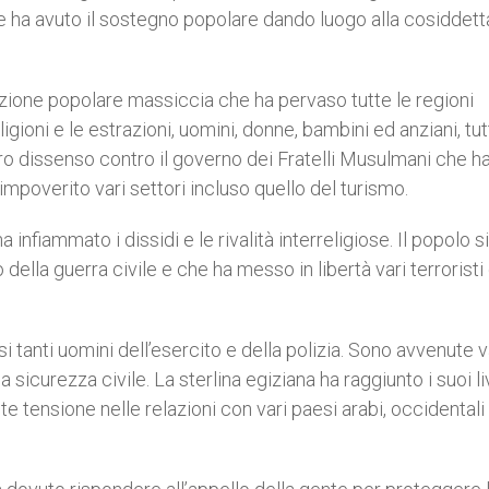
 e ha avuto il sostegno popolare dando luogo alla cosiddett
uzione popolare massiccia che ha pervaso tutte le regioni
eligioni e le estrazioni, uomini, donne, bambini ed anziani, tu
loro dissenso contro il governo dei Fratelli Musulmani che h
 impoverito vari settori incluso quello del turismo.
infiammato i dissidi e le rivalità interreligiose. Il popolo si
ella guerra civile e che ha messo in libertà vari terroristi
 tanti uomini dell’esercito e della polizia. Sono avvenute v
a sicurezza civile. La sterlina egiziana ha raggiunto i suoi liv
e tensione nelle relazioni con vari paesi arabi, occidentali