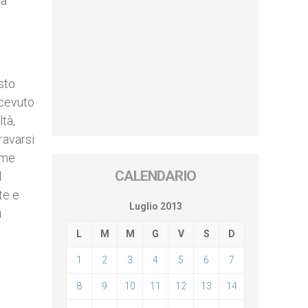
la
sto
icevuto
tà,
gravarsi
ome
CALENDARIO
d
te e
Luglio 2013
i
L
M
M
G
V
S
D
1
2
3
4
5
6
7
8
9
10
11
12
13
14