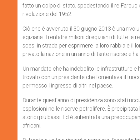
fatto un colpo di stato, spodestando il re Farouq
rivoluzione del 1952.
Ciò che è avvenuto il 30 giugno 2013 è una rivol
egiziane. Trentatre milioni di egiziani di tutte le r
scesi in strada per esprimere la loro rabbia e il 
privato la nazione in un anno di tante risorse e ha
Un mandato che ha indebolito le infrastrutture e ha 
trovato con un presidente che fomentava il fuoco d
permesso l’ingresso di altri nel paese.
Durante quest’anno di presidenza sono stati uccisi
esplosioni nelle riserve petrolifere. È precipitata l
storici più bassi. Ed è subentrata una preoccupant
africani.