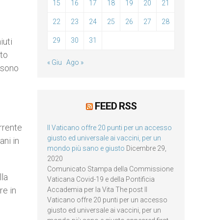
15
16
17
18
19
20
21
22
23
24
25
26
27
28
iuti
29
30
31
ato
« Giu
Ago »
e sono
FEED RSS
orrente
Il Vaticano offre 20 punti per un accesso
giusto ed universale ai vaccini, per un
ani in
mondo più sano e giusto
Dicembre 29,
2020
Comunicato Stampa della Commissione
lla
Vaticana Covid-19 e della Pontificia
re in
Accademia per la Vita The post Il
Vaticano offre 20 punti per un accesso
giusto ed universale ai vaccini, per un