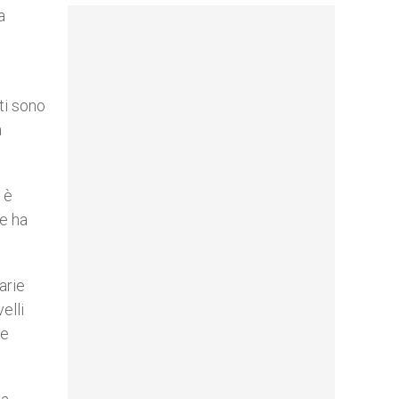
a
tti sono
a
 è
 e ha
arie
elli
 e