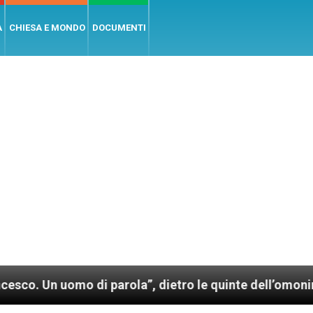
A
CHIESA E MONDO
DOCUMENTI
uomo di parola”, dietro le quinte dell’omonimo film d