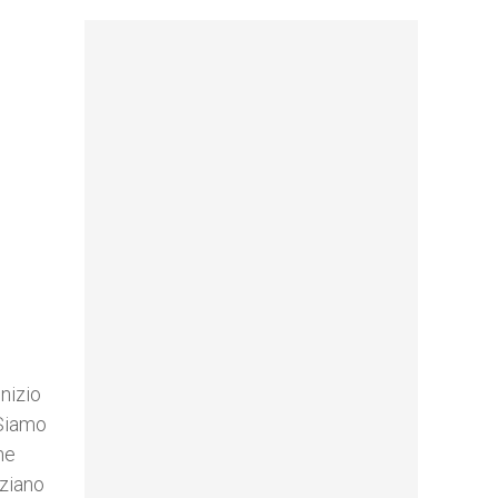
nizio
 Siamo
he
iziano