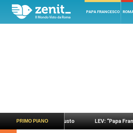
PAPA FRANCESCO
ROM
ndo più sano e giusto
LEV: “Papa Francesco. Un 
PRIMO PIANO