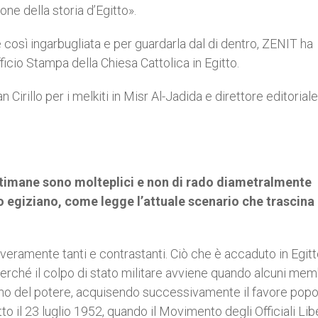
one della storia d’Egitto».
 così ingarbugliata e per guardarla dal di dentro, ZENIT ha
ficio Stampa della Chiesa Cattolica in Egitto.
irillo per i melkiti in Misr Al-Jadida e direttore editoriale
ettimane sono molteplici e non di rado diametralmente
o egiziano, come legge l’attuale scenario che trascina 
 veramente tanti e contrastanti. Ciò che è accaduto in Egit
 perché il colpo di stato militare avviene quando alcuni mem
ano del potere, acquisendo successivamente il favore popo
 il 23 luglio 1952, quando il Movimento degli Officiali Lib