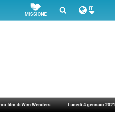
IT
MISSIONE
i Wim Wenders
Lunedì 4 gennaio 2021: Possesso