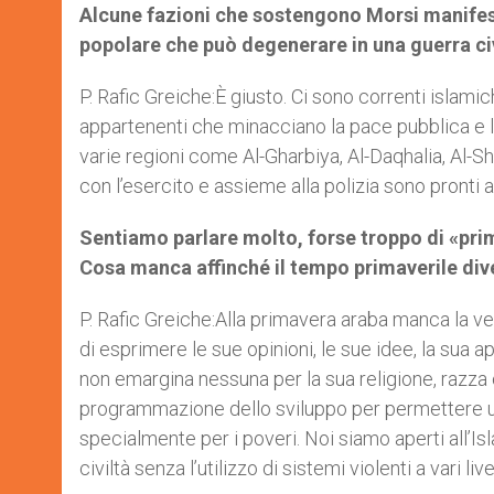
Alcune fazioni che sostengono Morsi manifest
popolare che può degenerare in una guerra ci
P. Rafic Greiche:È giusto. Ci sono correnti islami
appartenenti che minacciano la pace pubblica e la 
varie regioni come Al-Gharbiya, Al-Daqhalia, Al-S
con l’esercito e assieme alla polizia sono pronti a
Sentiamo parlare molto, forse troppo di «pr
Cosa manca affinché il tempo primaverile dive
P. Rafic Greiche:Alla primavera araba manca la v
di esprimere le sue opinioni, le sue idee, la sua
non emargina nessuna per la sua religione, razza o
programmazione dello sviluppo per permettere un 
specialmente per i poveri. Noi siamo aperti all’Is
civiltà senza l’utilizzo di sistemi violenti a vari live