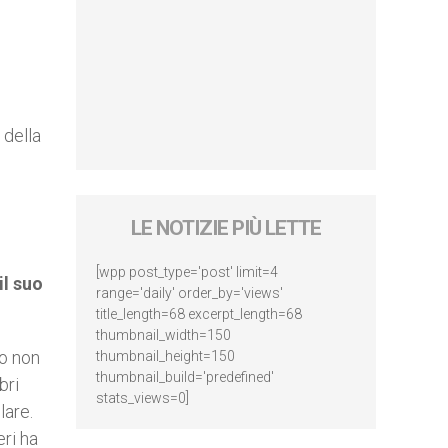
 della
LE NOTIZIE PIÙ LETTE
[wpp post_type='post' limit=4
il suo
range='daily' order_by='views'
title_length=68 excerpt_length=68
thumbnail_width=150
to non
thumbnail_height=150
thumbnail_build='predefined'
bri
stats_views=0]
lare.
eri ha