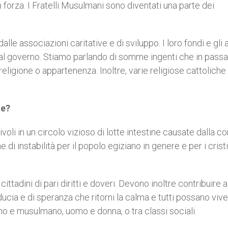
forza. I Fratelli Musulmani sono diventati una parte dei
lle associazioni caritative e di sviluppo. I loro fondi e gli a
dal governo. Stiamo parlando di somme ingenti che in pass
religione o appartenenza. Inoltre, varie religiose cattolich
te?
voli in un circolo vizioso di lotte intestine causate dalla c
i instabilità per il popolo egiziano in genere e per i cristi
ittadini di pari diritti e doveri. Devono inoltre contribuire a
iducia e di speranza che ritorni la calma e tutti possano vive
ano e musulmano, uomo e donna, o tra classi sociali.