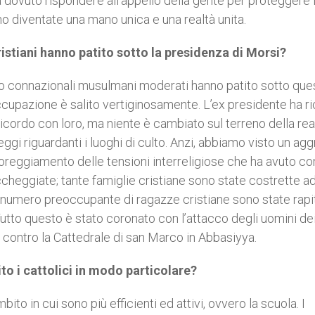
 ha dovuto rispondere all’appello della gente per proteggere 
sono diventate una mano unica e una realtà unita.
ristiani hanno patito sotto la presidenza di Morsi?
loro connazionali musulmani moderati hanno patito sotto que
isoccupazione è salito vertiginosamente. L’ex presidente ha r
ricordo con loro, ma niente è cambiato sul terreno della real
 leggi riguardanti i luoghi di culto. Anzi, abbiamo visto un ag
avoreggiamento delle tensioni interreligiose che ha avuto c
cheggiate; tante famiglie cristiane sono state costrette a
n numero preoccupante di ragazze cristiane sono state rapi
Tutto questo è stato coronato con l’attacco degli uomini de
e contro la Cattedrale di san Marco in Abbasiyya.
ito i cattolici in modo particolare?
mbito in cui sono più efficienti ed attivi, ovvero la scuola. I