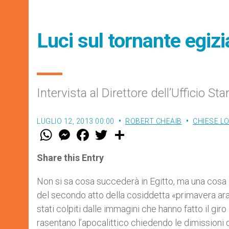
Luci sul tornante egiz
Intervista al Direttore dell’Ufficio S
LUGLIO 12, 2013 00:00
ROBERT CHEAIB
CHIESE LO
W
M
F
T
S
h
e
a
w
h
a
s
c
i
a
t
s
e
t
r
Share this Entry
s
e
b
t
e
A
n
o
e
p
g
o
r
Non si sa cosa succederà in Egitto, ma una cosa è
p
e
k
del secondo atto della cosiddetta «primavera araba»
r
stati colpiti dalle immagini che hanno fatto il g
rasentano l’apocalittico chiedendo le dimissioni 