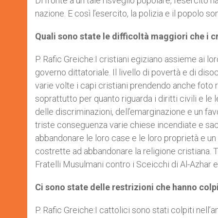
Di fronte a un tale risveglio popolare, l’esercito
nazione. E così l’esercito, la polizia e il popolo 
Quali sono state le difficoltà maggiori che i c
P. Rafic Greiche:I cristiani egiziano assieme ai 
governo dittatoriale. Il livello di povertà e di d
varie volte i capi cristiani prendendo anche foto 
soprattutto per quanto riguarda i diritti civili e le
delle discriminazioni, dell’emarginazione e un f
triste conseguenza varie chiese incendiate e sac
abbandonare le loro case e le loro proprietà e u
costrette ad abbandonare la religione cristiana. 
Fratelli Musulmani contro i Sceicchi di Al-Azhar 
Ci sono state delle restrizioni che hanno colp
P. Rafic Greiche:I cattolici sono stati colpiti nell’a