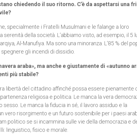
ano chiedendo il suo ritorno. C’è da aspettarsi una fr
vile?
che, specialmente i Fratelli Musulmani e le falange a loro
serenità della società. L’abbiamo visto, ad esempio, il 5 lu
harqiya, Al-Manufiya. Ma sono una minoranza. L’85 % del po
 spegnere gli incendi di dissidio.
imavera araba», ma anche e giustamente di «autunno a
nti più stabile?
era libertà del cittadino affinché possa essere pienamente
 appartenenza religiosa e politica. Le manca la vera democra
 sesso. Le manca la fiducia in sé, il lavoro assiduo e la
vero risorgimento e un futuro sostenibile per i paesi arab
lam politico se si incammina sulle vie della democrazia e de
lli: linguistico, fisico e morale.