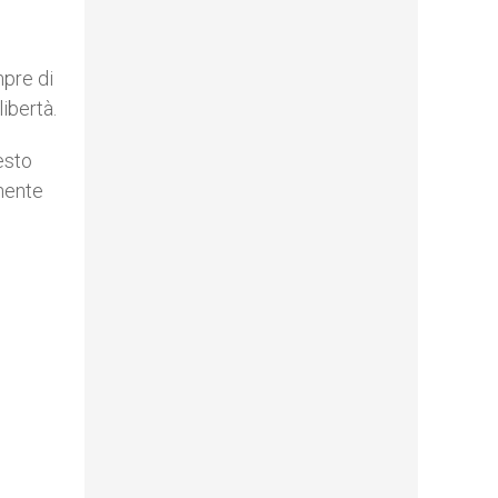
mpre di
libertà.
esto
anente