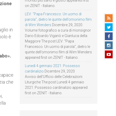
mondo più sano e giusto appeared first
izione
on ZENIT - Italiano.
LEV: “Papa Francesco. Un uomo di
parola”, dietro le quinte dell’omonimo film
di Wim Wenders
Dicembre 29, 2020
glio in
Volume fotografico a cura di monsignor
Dario Edoardo Viganò e Gianluca della
polo è
Maggiore The post LEV: “Papa
Francesco. Un uomo di parola”, dietro le
quinte dell’omonimo film di Wim Wenders
rabo».
appeared first on ZENIT - Italiano.
Lunedì 4 gennaio 2021: Possesso
cardinalizio
Dicembre 29, 2020
 capace
Avviso dell’Ufficio delle Celebrazioni
zia che
Liturgiche The post Lunedì 4 gennaio
2021: Possesso cardinalizio appeared
first on ZENIT - Italiano.
i,
lla