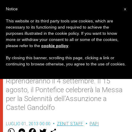
IT
Notice
x
This website or its third party tools use cookies, which are
necessary to its functioning and required to achieve the
purposes illustrated in the cookie policy. If you want to know
L'agenda di agosto di Papa
more or withdraw your consent to all or some of the cookies,
please refer to the
cookie policy
.
Francesco
By closing this banner, scrolling this page, clicking a link or
continuing to browse otherwise, you agree to the use of cookies.
Sospese le udienze generali di agosto.
Riprenderanno il 4 settembre. Il 15
agosto, il Pontefice celebrerà la Messa
per la Solennità dell’Assunzione a
Castel Gandolfo
LUGLIO 01, 2013 00:00
ZENIT STAFF
PAPI
W
M
F
T
S