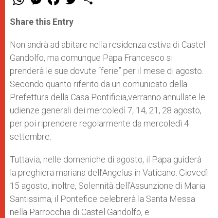
h
e
a
w
h
a
s
c
i
a
t
s
e
t
r
Share this Entry
s
e
b
t
e
A
n
o
e
p
g
o
r
Non andrà ad abitare nella residenza estiva di Castel
p
e
k
Gandolfo, ma comunque Papa Francesco si
r
prenderà le sue dovute “ferie” per il mese di agosto.
Secondo quanto riferito da un comunicato della
Prefettura della Casa Pontificia,verranno annullate le
udienze generali dei mercoledì 7, 14, 21, 28 agosto,
per poi riprendere regolarmente da mercoledì 4
settembre.
Tuttavia, nelle domeniche di agosto, il Papa guiderà
la preghiera mariana dell’Angelus in Vaticano. Giovedì
15 agosto, inoltre, Solennità dell’Assunzione di Maria
Santissima, il Pontefice celebrerà la Santa Messa
nella Parrocchia di Castel Gandolfo, e