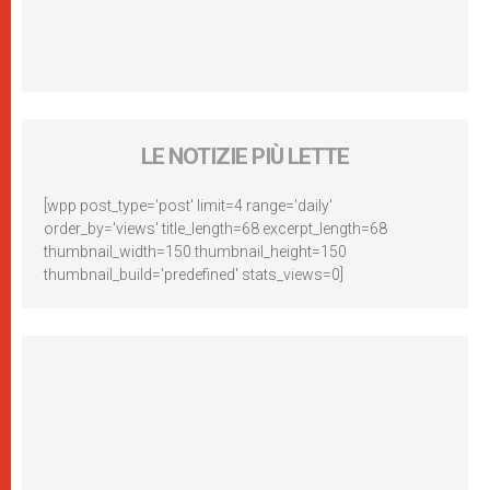
LE NOTIZIE PIÙ LETTE
[wpp post_type='post' limit=4 range='daily'
order_by='views' title_length=68 excerpt_length=68
thumbnail_width=150 thumbnail_height=150
thumbnail_build='predefined' stats_views=0]