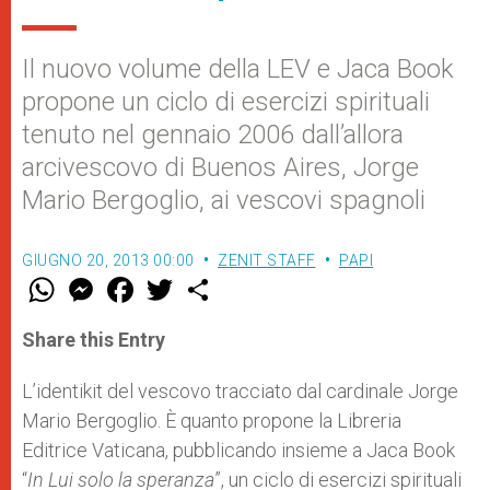
Il nuovo volume della LEV e Jaca Book
propone un ciclo di esercizi spirituali
tenuto nel gennaio 2006 dall’allora
arcivescovo di Buenos Aires, Jorge
Mario Bergoglio, ai vescovi spagnoli
GIUGNO 20, 2013 00:00
ZENIT STAFF
PAPI
W
M
F
T
S
h
e
a
w
h
a
s
c
i
a
t
s
e
t
r
Share this Entry
s
e
b
t
e
A
n
o
e
p
g
o
r
L’identikit del vescovo tracciato dal cardinale Jorge
p
e
k
Mario Bergoglio. È quanto propone la Libreria
r
Editrice Vaticana, pubblicando insieme a Jaca Book
“
In Lui solo la speranza
”, un ciclo di esercizi spirituali