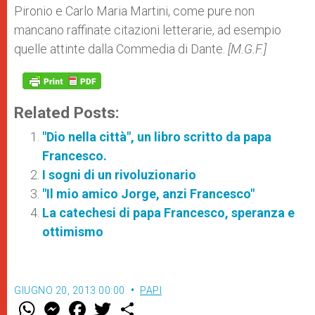
Pironio e Carlo Maria Martini, come pure non
mancano raffinate citazioni letterarie, ad esempio
quelle attinte dalla Commedia di Dante.
[M.G.F.]
Related Posts:
"Dio nella città", un libro scritto da papa
Francesco.
I sogni di un rivoluzionario
"Il mio amico Jorge, anzi Francesco"
La catechesi di papa Francesco, speranza e
ottimismo
GIUGNO 20, 2013 00:00
PAPI
W
M
F
T
S
h
e
a
w
h