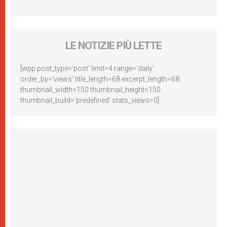
LE NOTIZIE PIÙ LETTE
[wpp post_type='post' limit=4 range='daily'
order_by='views' title_length=68 excerpt_length=68
thumbnail_width=150 thumbnail_height=150
thumbnail_build='predefined' stats_views=0]