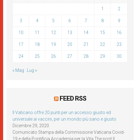
1
2
3
4
5
6
7
8
9
10
11
12
13
14
15
16
17
18
19
20
21
22
23
24
25
26
27
28
29
30
« Mag
Lug »
FEED RSS
Il Vaticano offre 20 punti per un accesso giusto ed
universale ai vaccini, per un mondo più sano e giusto
Dicembre 29, 2020
Comunicato Stampa della Commissione Vaticana Covid-
19 e della Pontificia Accademia per la Vita The post Il