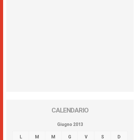
CALENDARIO
Giugno 2013
L
M
M
G
V
S
D