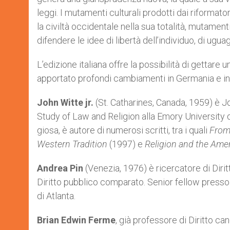
leggi. I mutamenti culturali prodotti dai riformato
la civiltà occidentale nella sua totalità, mutament
difendere le idee di libertà dell’individuo, di uguag
L’edizione italiana offre la possibilità di getta
apportato profondi cambiamenti in Germania e in
John Witte jr.
(St. Catharines, Canada, 1959) è J
Study of Law and Religion alla Emory University di At
giosa, è autore di numerosi scritti, tra i quali
From 
Western Tradition
(1997) e
Re­ligion and the Amer
Andrea Pin
(Venezia, 1976) è ricercatore di Diri
Diritto pubblico comparato. Senior fel­­low presso 
di Atlanta.
Brian Edwin Ferme
, già professore di Diritto can