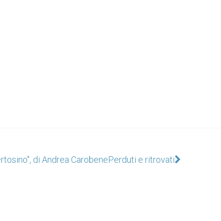
ertosino", di Andrea Carobene
Perduti e ritrovati