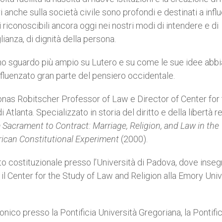
ri anche sulla società civile sono profondi e destinati a infl
i riconoscibili ancora oggi nei nostri modi di intendere e di
lianza, di dignità della persona.
re uno sguardo più ampio su Lutero e su come le sue idee abb
fluenzato gran parte del pensiero occidentale.
onas Robitscher Professor of Law e Director of Center for
lanta. Spe­cia­liz­zato in storia del diritto e della libertà re
Sacrament to Contract: Marriage, Religion, and Law in the
ican Constitu­tional Ex­per­i­ment
(2000).
tto costituzionale presso l’Università di Padova, dove inse
il Center for the Study of Law and Religion alla Emory Uni­ve
onico presso la Pontificia Università Gregoriana, la Ponti­fic