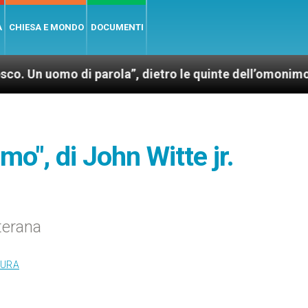
A
CHIESA E MONDO
DOCUMENTI
uomo di parola”, dietro le quinte dell’omonimo film d
mo", di John Witte jr.
uterana
TURA