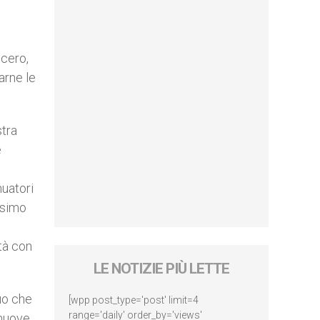
ucero,
arne le
stra
e
nuatori
esimo
tà con
LE NOTIZIE PIÙ LETTE
uo che
[wpp post_type='post' limit=4
range='daily' order_by='views'
 nuove