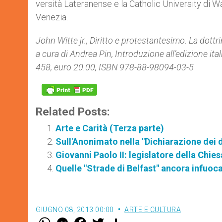
versità Lateranense e la Catholic Uni­versity di W
Venezia.
John Witte jr., Diritto e protestantesimo. La dottr
a cura di Andrea Pin, Introduzione all’edizione it
458, euro 20.00, ISBN 978-88-98094-03-5
Related Posts:
Arte e Carità (Terza parte)
Sull'Anonimato nella "Dichiarazione dei di
Giovanni Paolo II: legislatore della Chies
Quelle "Strade di Belfast" ancora infuoc
GIUGNO 08, 2013 00:00
ARTE E CULTURA
W
M
F
T
S