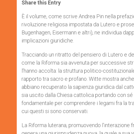
t
s
e
t
r
Share this Entry
s
e
b
t
e
A
n
o
e
p
g
o
r
È il volume, come scrive Andrea Pin nella prefazion
p
e
k
rivoluzione religiosa impostata da Lutero e proseg
r
Bugenhagen, Eisermann e altri), ne individua dapp
implicazioni giuridiche.
Tracciando un ritratto del pensiero di Lutero e dei
come la Riforma sia avvenuta per successive strat
l’hanno accolta: la struttura politico-costituzionale, 
rapporto tra sacro e profano. Witte mostra anche,
abbiano recuperato la sapienza giuridica dal cat
sia uscito dalla Chiesa cattolica portando con sé i
fondamentale per comprendere i legami fra la tra
cui questi si sono conservati.
La Riforma luterana, promuovendo l’interazione fr
genera una giurisprudenza nuova, la quale a sua vol