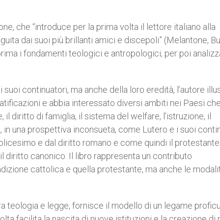
e, che “introduce per la prima volta il lettore italiano alla
uita dai suoi più brillanti amici e discepoli” (Melantone, B
rima i fondamenti teologici e antropologici, per poi analizz
 suoi continuatori, ma anche della loro eredità, l’autore illu
ificazioni e abbia interessato diversi ambiti nei Paesi ch
il diritto di famiglia, il sistema del welfare, l’istruzione, il
 in una prospettiva inconsueta, come Lutero e i suoi conti
tolicesimo e dal diritto romano e come quindi il protestant
l diritto canonico. Il libro rappresenta un contributo
dizione cattolica e quella protestante, ma anche le modali
a teologia e legge, fornisce il modello di un legame profic
ta facilita la nascita di nuove istituzioni e la creazione di