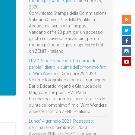
mondo più sano e giusto
Dicembre 29,
2020
Comunicato Stampa della Commissione
Vaticana Covid-19 e della Pontificia
Accademia per la Vita The post Il
Vaticano offre 20 punti per un accesso
giusto ed universale ai vaccini, per un
mondo più sano e giusto appeared first
on ZENIT - Italiano.
LEV: “Papa Francesco. Un uomo di
parola”, dietro le quinte dell’omonimo film
di Wim Wenders
Dicembre 29, 2020
Volume fotografico a cura di monsignor
Dario Edoardo Viganò e Gianluca della
Maggiore The post LEV: “Papa
Francesco. Un uomo di parola”, dietro le
quinte dell’omonimo film di Wim Wenders
appeared first on ZENIT - Italiano.
Lunedì 4 gennaio 2021: Possesso
cardinalizio
Dicembre 29, 2020
Avviso dell’Ufficio delle Celebrazioni