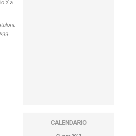
io X a
taloni,
pagg.
CALENDARIO