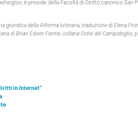
ashington, è preside della Facoltà di Diritto canonico San P
ina giuridica della Riforma luterana, traduzione di Elena Fron
aliana di Brian Edwin Ferme, collana Oche del Campidoglio, 
ritti in Internet"
a
ate