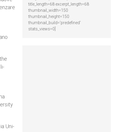
title_length=68 excerpt_length=68
uenzare
thumbnail_width=150
thumbnail_height=150
thumbnail_build='predefined'
stats_views=0]
iano
 the
li­
gna
r­sity
ia Uni­