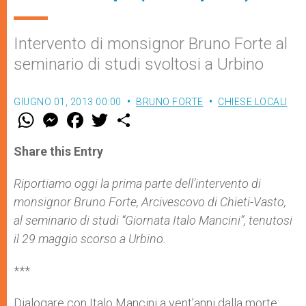
Intervento di monsignor Bruno Forte al
seminario di studi svoltosi a Urbino
GIUGNO 01, 2013 00:00
BRUNO FORTE
CHIESE LOCALI
W
M
F
T
S
h
e
a
w
h
a
s
c
i
a
t
s
e
t
r
Share this Entry
s
e
b
t
e
A
n
o
e
p
g
o
r
Riportiamo oggi la prima parte dell’intervento di
p
e
k
monsignor Bruno Forte, Arcivescovo di Chieti-Vasto,
r
al seminario di studi “Giornata Italo Mancini”, tenutosi
il 29 maggio scorso
a Urbino.
***
Dialogare con Italo Mancini a vent’anni dalla morte: