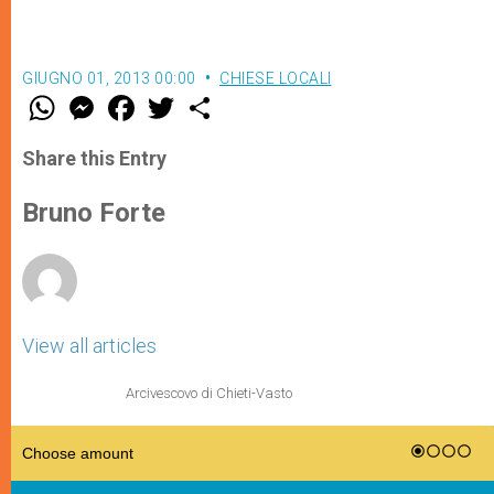
GIUGNO 01, 2013 00:00
CHIESE LOCALI
W
M
F
T
S
h
e
a
w
h
a
s
c
i
a
t
s
e
t
r
Share this Entry
s
e
b
t
e
A
n
o
e
p
g
o
r
Bruno Forte
p
e
k
r
View all articles
Arcivescovo di Chieti-Vasto