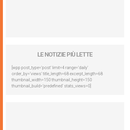
LE NOTIZIE PIÙ LETTE
[wpp post_type='post' limit=4 range='daily'
order_by='views' title_length=68 excerpt_length=68
thumbnail_width=150 thumbnail_height=150
thumbnail_build='predefined' stats_views=0]