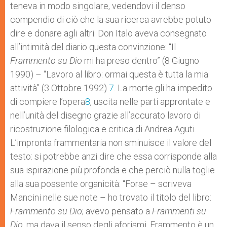
teneva in modo singolare, vedendovi il denso
compendio di ciò che la sua ricerca avrebbe potuto
dire e donare agli altri. Don Italo aveva consegnato
all’intimità del diario questa convinzione: “Il
Frammento su Dio
mi ha preso dentro” (8 Giugno
1990) – “Lavoro al libro: ormai questa è tutta la mia
attività” (3 Ottobre 1992)
7
. La morte gli ha impedito
di compiere l’opera
8
, uscita nelle parti approntate e
nell’unità del disegno grazie all’accurato lavoro di
ricostruzione filologica e critica di Andrea Aguti.
L’impronta frammentaria non sminuisce il valore del
testo: si potrebbe anzi dire che essa corrisponde alla
sua ispirazione più profonda e che perciò nulla toglie
alla sua possente organicità: “Forse – scriveva
Mancini nelle sue note – ho trovato il titolo del libro:
Frammento su Dio
; avevo pensato a
Frammenti su
Dio
, ma dava il senso degli aforismi. Frammento è un