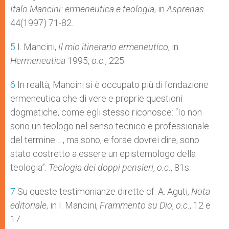
Italo Mancini: ermeneutica e teologia
, in
Asprenas
44(1997) 71-82.
5
I. Mancini,
Il mio itinerario ermeneutico
, in
Hermeneutica
1995,
o.c.
, 225.
6
In realtà, Mancini si è occupato più di fondazione
ermeneutica che di vere e proprie questioni
dogmatiche, come egli stesso riconosce: “Io non
sono un teologo nel senso tecnico e professionale
del termine …, ma sono, e forse dovrei dire, sono
stato costretto a essere un epistemologo della
teologia”:
Teologia dei doppi pensieri
,
o.c.
, 81s.
7
Su queste testimonianze dirette cf. A. Aguti,
Nota
editoriale
, in I. Mancini,
Frammento su Dio
,
o.c.
, 12 e
17.