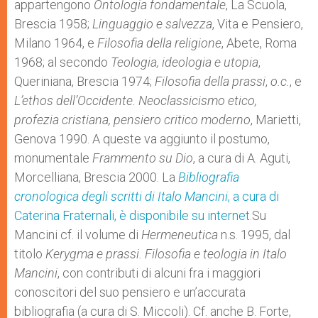
appartengono
Ontologia fondamentale
, La Scuola,
Brescia 1958;
Linguaggio e salvezza
, Vita e Pensiero,
Milano 1964, e
Filosofia della religione
, Abete, Roma
1968; al secondo
Teologia, ideologia e utopia
,
Queriniana, Brescia 1974;
Filosofia della prassi
,
o.c.
, e
L’ethos dell’Occidente. Neoclassicismo etico,
profezia cristiana, pensiero critico moderno
, Marietti,
Genova 1990. A queste va aggiunto il postumo,
monumentale
Frammento su Dio
, a cura di A. Aguti,
Morcelliana, Brescia 2000. La
Bibliografia
cronologica degli scritti di Italo
Mancini
, a cura di
Caterina Fraternali, è disponibile su internet.
Su
Mancini cf. il volume di
Hermeneutica
n.s. 1995, dal
titolo
Kerygma e prassi. Filosofia e teologia in Italo
Mancini
, con contributi di alcuni fra i maggiori
conoscitori del suo pensiero e un’accurata
bibliografia (a cura di S. Miccoli). Cf. anche B. Forte,