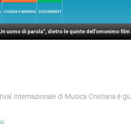
A
CHIESA E MONDO
DOCUMENTI
parola”, dietro le quinte dell’omonimo film di Wim W
stival Internazionale di Musica Cristiana è gi
LI