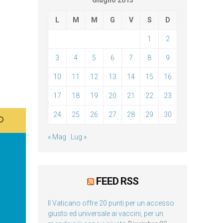
Giugno 2013
L
M
M
G
V
S
D
1
2
3
4
5
6
7
8
9
10
11
12
13
14
15
16
17
18
19
20
21
22
23
24
25
26
27
28
29
30
« Mag
Lug »
FEED RSS
Il Vaticano offre 20 punti per un accesso
giusto ed universale ai vaccini, per un