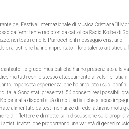
nerante del Festival Internazionale di Musica Cristiana “il M
mosso dall’emittente radiofonica cattolica Radio Kolbe di Sc
piazze, nei teatri e nelle Parrocchie il messaggio cristiano
 di artisti che hanno improntato il loro talento artistico a
sti, cantautori e gruppi musicali che hanno presenziato alle va
elodico ma tutti con lo stesso attaccamento ai valori cristiani
quanto impensata esperienza, che ha ampliato i suoi confini
 Italia. Sono stati presentati 56 concerti resi possibili gra
o Kolbe e alla disponibilità di molti artisti che si sono impeg
erate alimentate da testimonianze di fede, attirano molti gi
e di riflettere e di mettersi in discussione sulla propria v
artisti invitati che proporranno una varietà di generi music