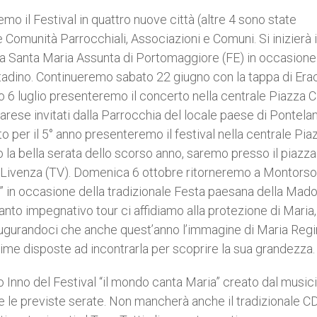
o il Festival in quattro nuove città (altre 4 sono state
 Comunità Parrocchiali, Associazioni e Comuni. Si inizierà i
hia Santa Maria Assunta di Portomaggiore (FE) in occasione
tadino. Continueremo sabato 22 giugno con la tappa di Era
o 6 luglio presenteremo il concerto nella centrale Piazza C
arese invitati dalla Parrocchia del locale paese di Pontela
o per il 5° anno presenteremo il festival nella centrale Pia
la bella serata dello scorso anno, saremo presso il piazza
i Livenza (TV). Domenica 6 ottobre ritorneremo a Montorso 
to” in occasione della tradizionale Festa paesana della Mad
anto impegnativo tour ci affidiamo alla protezione di Maria,
 Augurandoci che anche quest’anno l’immagine di Maria Reg
ime disposte ad incontrarla per scoprire la sua grandezza.
 Inno del Festival “il mondo canta Maria” creato dal music
te le previste serate. Non mancherà anche il tradizionale CD