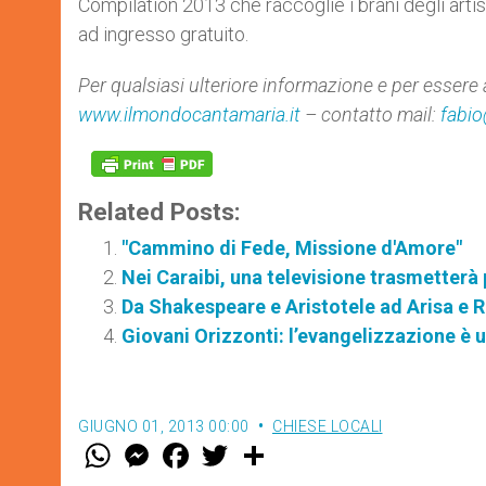
Compilation 2013 che raccoglie i brani degli arti
ad ingresso gratuito.
Per qualsiasi ulteriore informazione e per essere agg
www.ilmondocantamaria.it
– contatto mail:
fabio
Related Posts:
"Cammino di Fede, Missione d'Amore"
Nei Caraibi, una televisione trasmetterà 
Da Shakespeare e Aristotele ad Arisa e 
Giovani Orizzonti: l’evangelizzazione è
GIUGNO 01, 2013 00:00
CHIESE LOCALI
W
M
F
T
S
h
e
a
w
h
a
s
c
i
a