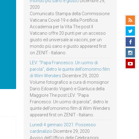
mondo più sano e giusto
Dicembre 29,
2020
Comunicato Stampa della Commissione
Vaticana Covid-19 e della Pontificia
Accademia per la Vita The post Il
Vaticano offre 20 punti per un accesso
giusto ed universale ai vaccini, per un
mondo più sano e giusto appeared first
on ZENIT - Italiano.
LEV: “Papa Francesco. Un uomo di
parola”, dietro le quinte dell’omonimo film
di Wim Wenders
Dicembre 29, 2020
Volume fotografico a cura di monsignor
Dario Edoardo Viganò e Gianluca della
Maggiore The post LEV: “Papa
Francesco. Un uomo di parola”, dietro le
quinte dell’omonimo film di Wim Wenders
appeared first on ZENIT - Italiano.
Lunedì 4 gennaio 2021: Possesso
cardinalizio
Dicembre 29, 2020
Avviso dell’Ufficio delle Celebrazioni