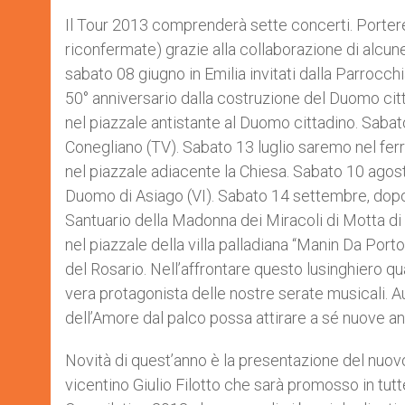
Il Tour 2013 comprenderà sette concerti. Porterem
riconfermate) grazie alla collaborazione di alcune
sabato 08 giugno in Emilia invitati dalla Parrocc
50° anniversario dalla costruzione del Duomo cit
nel piazzale antistante al Duomo cittadino. Sabat
Conegliano (TV). Sabato 13 luglio saremo nel ferr
nel piazzale adiacente la Chiesa. Sabato 10 agost
Duomo di Asiago (VI). Sabato 14 settembre, dopo 
Santuario della Madonna dei Miracoli di Motta d
nel piazzale della villa palladiana “Manin Da Por
del Rosario. Nell’affrontare questo lusinghiero qu
vera protagonista delle nostre serate musicali.
dell’Amore dal palco possa attirare a sé nuove an
Novità di quest’anno è la presentazione del nuovo
vicentino Giulio Filotto che sarà promosso in tut