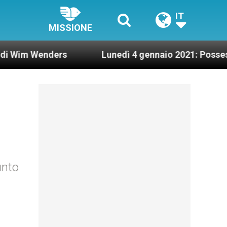
IT
MISSIONE
enders
Lunedì 4 gennaio 2021: Possesso cardina
unto