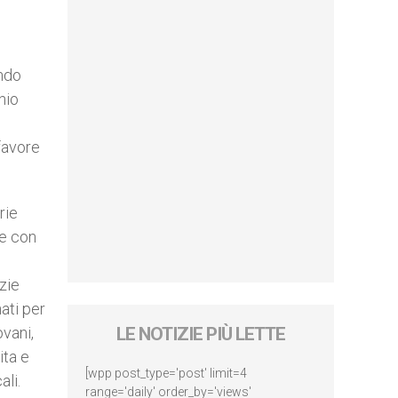
ondo
hio
 favore
rie
 e con
zie
nati per
ovani,
LE NOTIZIE PIÙ LETTE
ita e
[wpp post_type='post' limit=4
ali.
range='daily' order_by='views'