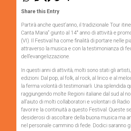
h
e
a
w
h
a
s
c
i
a
t
s
e
t
r
Share this Entry
s
e
b
t
e
A
n
o
e
p
g
o
r
Partirà anche quest’anno, il tradizionale Tour iti
p
e
k
Canta Maria” giunto al 14° anno di attività e pro
r
(VI). Il Festival ha come finalità di portare nelle 
attraverso la musica e con la testimonianza di fede
dell’evangelizzazione.
In questi anni di attività, molti sono stati gli arti
edizioni. Dal pop, al folk, al rock, al lirico e al m
la ferma volontà di testimoniarli. Una splendida 
raggiungendo molte Regioni italiane dal sud al nord
all’aiuto di molti collaboratori e volontari di Radi
favorire la continuità a questo Festival. Queste s
desiderosi di ascoltare della buona musica ma anch
nel personale cammino di fede. Dodici saranno gli 