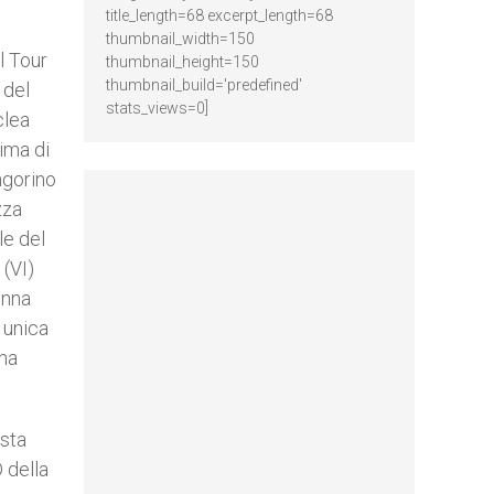
title_length=68 excerpt_length=68
thumbnail_width=150
l Tour
thumbnail_height=150
thumbnail_build='predefined'
 del
stats_views=0]
clea
ima di
ngorino
zza
le del
(VI)
onna
 unica
ina
ista
 della