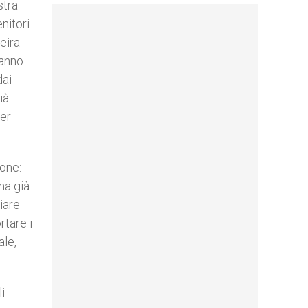
stra
nitori.
eira
hanno
dai
ià
per
ione:
ma già
iare
rtare i
ale,
i