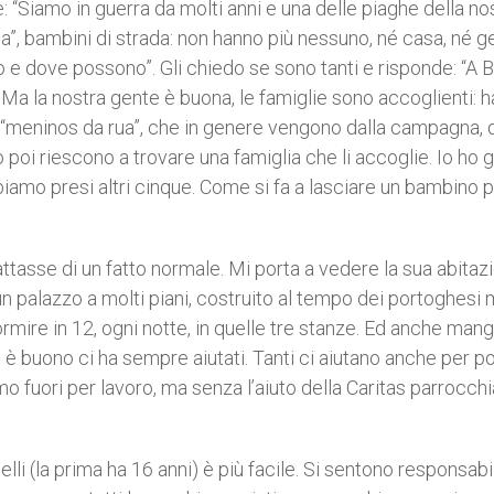
e: “Siamo in guerra da molti anni e una delle piaghe della no
a”, bambini di strada: non hanno più nessuno, né casa, né ge
e dove possono”. Gli chiedo se sono tanti e risponde: “A B
i. Ma la nostra gente è buona, le famiglie sono accoglienti: 
I “meninos da rua”, che in genere vengono dalla campagna, 
 o poi riescono a trovare una famiglia che li accoglie. Io ho g
biamo presi altri cinque. Come si fa a lasciare un bambino 
ttasse di un fatto normale. Mi porta a vedere la sua abitaz
n un palazzo a molti piani, costruito al tempo dei portoghesi 
rmire in 12, ogni notte, in quelle tre stanze. Ed anche mang
re è buono ci ha sempre aiutati. Tanti ci aiutano anche per po
o fuori per lavoro, ma senza l’aiuto della Caritas parrocchi
lli (la prima ha 16 anni) è più facile. Si sentono responsabil