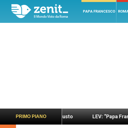
PAPA FRANCESCO
ROM
do più sano e giusto
LEV: “Papa Francesco. Un u
PRIMO PIANO