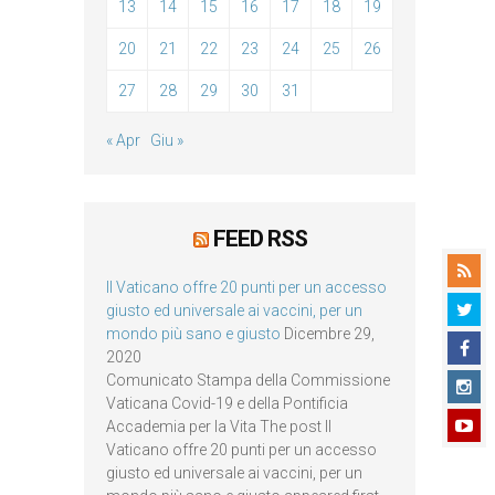
13
14
15
16
17
18
19
20
21
22
23
24
25
26
27
28
29
30
31
« Apr
Giu »
FEED RSS
Il Vaticano offre 20 punti per un accesso
giusto ed universale ai vaccini, per un
mondo più sano e giusto
Dicembre 29,
2020
Comunicato Stampa della Commissione
Vaticana Covid-19 e della Pontificia
Accademia per la Vita The post Il
Vaticano offre 20 punti per un accesso
giusto ed universale ai vaccini, per un