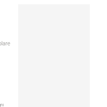
plare
gni