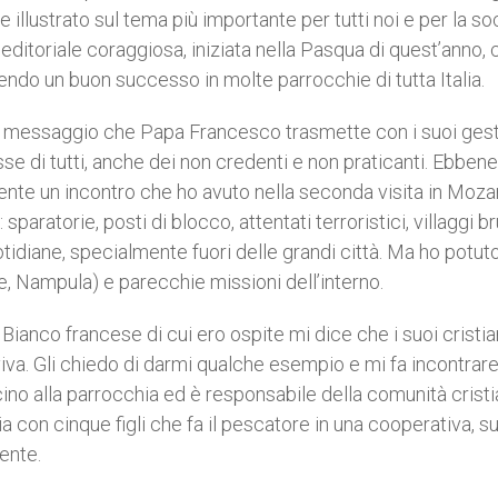
illustrato sul tema più importante per tutti noi e per la so
 editoriale coraggiosa, iniziata nella Pasqua di quest’anno, 
endo un buon successo in molte parrocchie di tutta Italia.
e il messaggio che Papa Francesco trasmette con i suoi gesti
sse di tutti, anche dei non credenti e non praticanti. Ebbene
mente un incontro che ho avuto nella seconda visita in Moz
sparatorie, posti di blocco, attentati terroristici, villaggi br
uotidiane, specialmente fuori delle grandi città. Ma ho potut
e, Nampula) e parecchie missioni dell’interno.
Bianco francese di cui ero ospite mi dice che i suoi cristia
va. Gli chiedo di darmi qualche esempio e mi fa incontrar
cino alla parrocchia ed è responsabile della comunità cristi
ia con cinque figli che fa il pescatore in una cooperativa, s
dente.