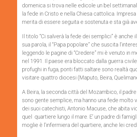
domenica si trova nelle edicole un bel settimanale 
la fede in Cristo e nella Chiesa cattolica. Impresa
merita di essere seguita e sostenuta e sta già av
Il titolo “Ci salverà la fede dei semplici” è anch
sua parola, il “Papa popolare” che suscita l’intere
leggendo le pagine di “Credere” mi è venuto in 
nel 1991. Il paese era bloccato dalla guerra civile: 
profughi in fuga, ponti fatti saltare sono realtà q
visitare quattro diocesi (Maputo, Beira, Queliman
A Beira, la seconda città del Mozambico, il padre 
sono gente semplice, ma hanno una fede molto vi
dei suoi catechisti, Antonio Macuse, che abita vi
quel quartiere lungo il mare. E’ un padre di famigl
moglie è l’infermiera del quartiere, anche lei cre