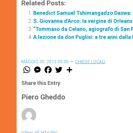
Related Posts:
Benedict Samuel Tshimangadzo Daswa: la 
S. Giovanna d'Arco: la vergine di Orleans
“Tommaso da Celano, agiografo di San F
A lezione da don Puglisi: a tre anni dall
MAGGIO 30, 2013 00:00
CHIESE LOCALI
W
M
F
T
S
h
e
a
w
h
a
s
c
i
a
t
s
e
t
r
Share this Entry
s
e
b
t
e
A
n
o
e
p
g
o
r
Piero Gheddo
p
e
k
r
View all articles