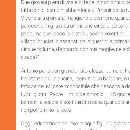
Due giovani pieni di vita e di fede. Antonio mi dic
città sono i bambini abbandonati, i “meninos da ru
Vivono alla giornata, mangiano e dormono quando 
parecchie migliaia, su un milione circa di abitant
poco, ma quel poco lo distribuiscono volentieri. 
villaggi bruciati o assaltati dalla guerriglia, prima
cinque figli, ma, d’accordo con mia moglie, ne ab
strada?” .
Antonio parla con grande naturalezza, come si tra
tre stanze più la cucina, i servizi e un balcone, i
fatiscente. Mi pare impossibile che riescano a do
tutti i giorni. “Padre – mi dice Antonio – il Signo
bambini a scuola e sostituirci in casa quando siam
non potremmo farcela.
Oggi l’educazione dei miei cinque figli più grandice