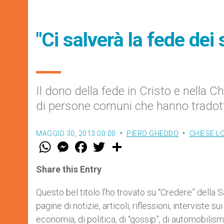
"Ci salverà la fede dei 
Il dono della fede in Cristo e nella 
di persone comuni che hanno tradotto
MAGGIO 30, 2013 00:00
PIERO GHEDDO
CHIESE L
W
M
F
T
S
h
e
a
w
h
a
s
c
i
a
t
s
e
t
r
Share this Entry
s
e
b
t
e
A
n
o
e
p
g
o
r
Questo bel titolo l’ho trovato su “Credere” della 
p
e
k
pagine di notizie, articoli, riflessioni, interviste s
r
economia, di politica, di “gossip”, di automobilismo