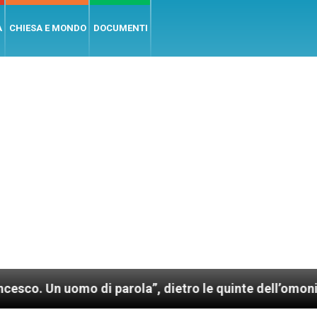
A
CHIESA E MONDO
DOCUMENTI
omo di parola”, dietro le quinte dell’omonimo film di