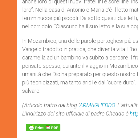
anche loro di questi nuovi fratellini e sorelline.
loro”. Nella casa di Antonio e Maria c’è il letto ma
femminucce più piccoli. Da sotto questi due letti,
nel corridoio. “Ciascuno ha il suo letto e la sua cop
In Mozambico, una delle parole portoghesi più usate 
Vangelo tradotto in pratica, che diventa vita. L’
caramella ad un bambino va subito a cercare il fra
pensato spesso, durante il viaggio in Mozambico ch
umanità che Dio ha preparato per questo nostro tem
più tecnicizzati, ma tanto aridi e dal “cuore duro
salvare.
(Articolo tratto dal blog “
ARMAGHEDDO
. L’attual
L’indirizzo del sito ufficiale di padre Gheddo è
htt