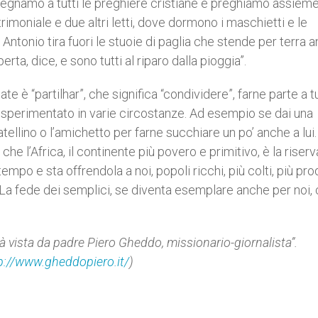
 Insegnamo a tutti le preghiere cristiane e preghiamo assiem
trimoniale e due altri letti, dove dormono i maschietti e le
 Antonio tira fuori le stuoie di paglia che stende per terra 
erta, dice, e sono tutti al riparo dalla pioggia”.
è “partilhar”, che significa “condividere”, farne parte a tutt
ho sperimentato in varie circostanze. Ad esempio se dai una
tellino o l’amichetto per farne succhiare un po’ anche a lui
e l’Africa, il continente più povero e primitivo, è la riserv
po e sta offrendola a noi, popoli ricchi, più colti, più prod
”. La fede dei semplici, se diventa esemplare anche per noi, 
ità vista da padre Piero Gheddo, missionario-giornalista”.
p://www.gheddopiero.it/
)