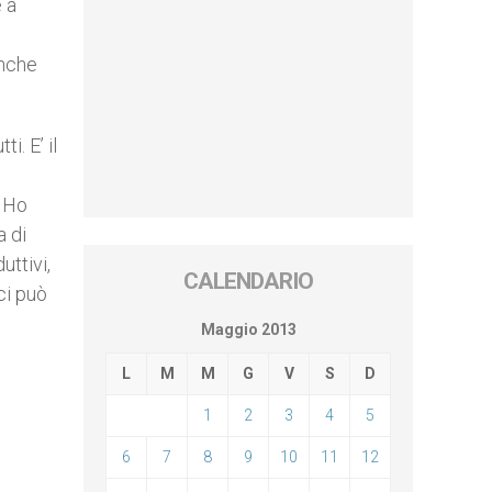
e a
anche
i. E’ il
. Ho
a di
uttivi,
CALENDARIO
ci può
Maggio 2013
L
M
M
G
V
S
D
1
2
3
4
5
6
7
8
9
10
11
12