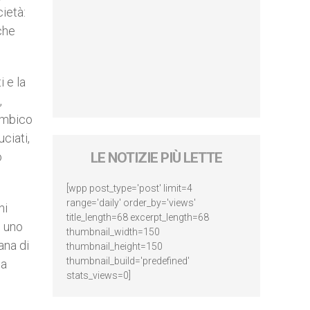
cietà:
che
 e la
,
ambico
uciati,
o
LE NOTIZIE PIÙ LETTE
[wpp post_type='post' limit=4
range='daily' order_by='views'
ni
title_length=68 excerpt_length=68
e uno
thumbnail_width=150
ana di
thumbnail_height=150
thumbnail_build='predefined'
ua
stats_views=0]