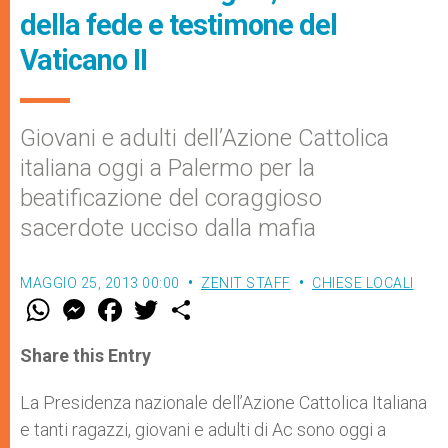
della fede e testimone del
Vaticano II
Giovani e adulti dell’Azione Cattolica
italiana oggi a Palermo per la
beatificazione del coraggioso
sacerdote ucciso dalla mafia
MAGGIO 25, 2013 00:00
ZENIT STAFF
CHIESE LOCALI
W
M
F
T
S
h
e
a
w
h
a
s
c
i
a
t
s
e
t
r
Share this Entry
s
e
b
t
e
A
n
o
e
p
g
o
r
La Presidenza nazionale dell’Azione Cattolica Italiana
p
e
k
e tanti ragazzi, giovani e adulti di Ac sono oggi a
r