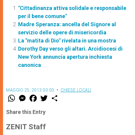
"Cittadinanza attiva solidale e responsabile
per il bene comune"
Madre Speranza: ancella del Signore al
servizio delle opere di misericordia
La "matita di Dio" rivelata in una mostra
Dorothy Day verso gli altari. Arcidiocesi di
New York annuncia apertura inchiesta
canonica
MAGGIO 25, 2013 00:00
CHIESE LOCALI
W
M
F
T
S
h
e
a
w
h
a
s
c
i
a
t
s
e
t
r
Share this Entry
s
e
b
t
e
A
n
o
e
p
g
o
r
ZENIT Staff
p
e
k
r