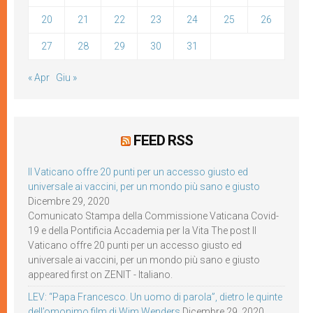
20
21
22
23
24
25
26
27
28
29
30
31
« Apr
Giu »
FEED RSS
Il Vaticano offre 20 punti per un accesso giusto ed
universale ai vaccini, per un mondo più sano e giusto
Dicembre 29, 2020
Comunicato Stampa della Commissione Vaticana Covid-
19 e della Pontificia Accademia per la Vita The post Il
Vaticano offre 20 punti per un accesso giusto ed
universale ai vaccini, per un mondo più sano e giusto
appeared first on ZENIT - Italiano.
LEV: “Papa Francesco. Un uomo di parola”, dietro le quinte
dell’omonimo film di Wim Wenders
Dicembre 29, 2020