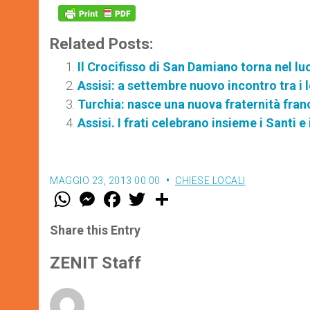
Related Posts:
Il Crocifisso di San Damiano torna nel lu
Assisi: a settembre nuovo incontro tra i l
Turchia: nasce una nuova fraternità fra
Assisi. I frati celebrano insieme i Santi e
MAGGIO 23, 2013 00:00
CHIESE LOCALI
W
M
F
T
S
h
e
a
w
h
a
s
c
i
a
t
s
e
t
r
Share this Entry
s
e
b
t
e
A
n
o
e
p
g
o
r
ZENIT Staff
p
e
k
r