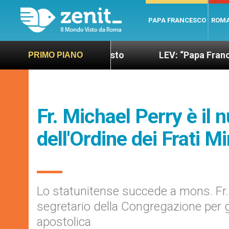
PAPA FRANCESCO
ROM
do più sano e giusto
LEV: “Papa Francesco. Un u
PRIMO PIANO
Fr. Michael Perry è il
dell'Ordine dei Frati Mi
Lo statunitense succede a mons. Fr.
segretario della Congregazione per gli
apostolica