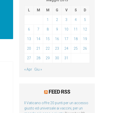
Maggio 2013
L
M
M
G
V
S
D
1
2
3
4
5
6
7
8
9
10
11
12
13
14
15
16
17
18
19
20
21
22
23
24
25
26
27
28
29
30
31
« Apr
Giu »
FEED RSS
Il Vaticano offre 20 punti per un accesso
giusto ed universale ai vaccini, per un