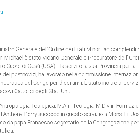
ALI
nistro Generale dell’Ordine dei Frati Minori ‘ad complend
r. Michael è stato Vicario Generale e Procuratore dell’ Ordi
cro Cuore di Gesù (USA). Ha servito la sua Provincia per la
a dei postnovizi, ha lavorato nella commissione internazion
cratica del Congo per dieci anni. È stato inoltre al serviz
ovi Cattolici degli Stati Uniti.
 Antropologia Teologica, M.A in Teologia, M.Div in Formazi
hael Anthony Perry succede in questo servizio a Mons. Fr. Jo
orso da papa Francesco segretario della Congregazione per 
tolica.