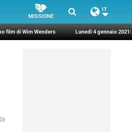
IT
MISSIONE
 Wim Wenders
Lunedì 4 gennaio 2021: Possesso 
ta