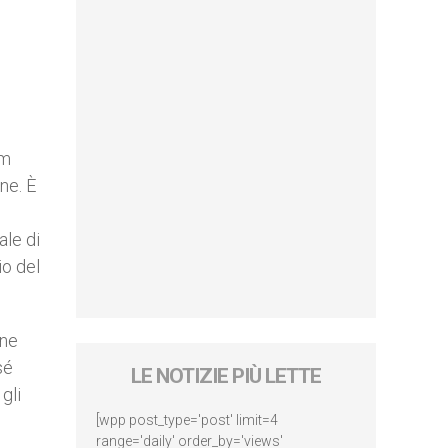
um
ne. È
ale di
io del
one
sé
LE NOTIZIE PIÙ LETTE
gli
[wpp post_type='post' limit=4
range='daily' order_by='views'