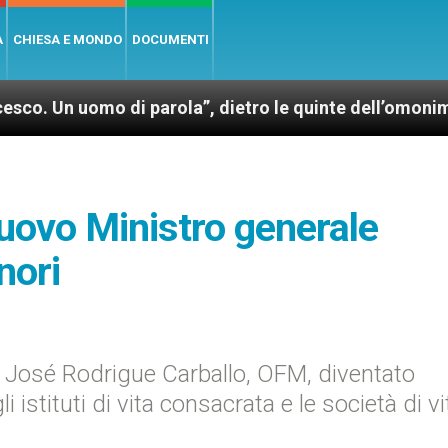
A
CHIESA E MONDO
DOCUMENTI
omo di parola”, dietro le quinte dell’omonimo film di
 nuovo Ministro generale
nori
 José Rodrigue Carballo, OFM, diventato
 istituti di vita consacrata e le società di vi