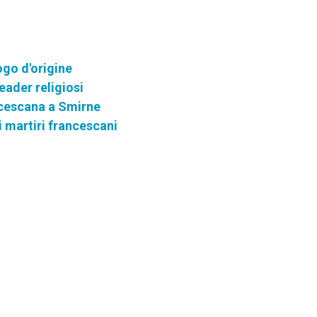
ogo d'origine
eader religiosi
ncescana a Smirne
 i martiri francescani