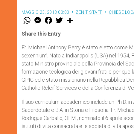
MAGGIO 23, 2013 00:00
ZENIT STAFF
CHIESE LOC
W
M
F
T
S
h
e
a
w
h
a
s
c
i
a
t
s
e
t
r
Share this Entry
s
e
b
t
e
A
n
o
e
p
g
o
r
Fr. Michael Anthony Perry è stato eletto come Mi
p
e
k
sexennium’. Nato a Indianapolis (USA) nel 1954, F
r
stato Ministro provinciale della Provincia del Sa
formazione teologica dei giovani frati e per quell
GPIC ed è stato missionario nella Repubblica Demo
Catholic Releif Services e della Conferenza di Vesc
Il suo curriculum accademico include un Ph.D. in
Sacerdotale e B.A. in Storia e Filosofia. Fr. Mic
Rodrigue Carballo, OFM., nominato il 6 aprile sc
istituti di vita consacrata e le società di vita apos