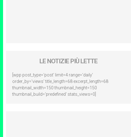
LE NOTIZIE PIÙ LETTE
[wpp post_type='post' limit=4 range='daily'
order_by='views' title_length=68 excerpt_length=68
thumbnail_width=150 thumbnail_height=150
thumbnail_build='predefined' stats_views=0]