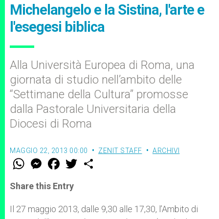
Michelangelo e la Sistina, l'arte e
l'esegesi biblica
Alla Università Europea di Roma, una
giornata di studio nell’ambito delle
“Settimane della Cultura” promosse
dalla Pastorale Universitaria della
Diocesi di Roma
MAGGIO 22, 2013 00:00
ZENIT STAFF
ARCHIVI
W
M
F
T
S
h
e
a
w
h
a
s
c
i
a
t
s
e
t
r
Share this Entry
s
e
b
t
e
A
n
o
e
p
g
o
r
Il 27 maggio 2013, dalle 9,30 alle 17,30, l’Ambito di
p
e
k