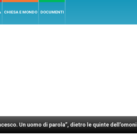
A
CHIESA E MONDO
DOCUMENTI
omo di parola”, dietro le quinte dell’omonimo film d