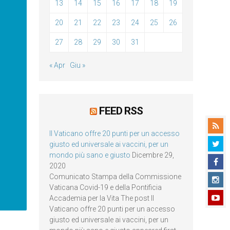
13
14
15
16
17
18
19
20
21
22
23
24
25
26
27
28
29
30
31
« Apr
Giu »
FEED RSS
Il Vaticano offre 20 punti per un accesso
giusto ed universale ai vaccini, per un
mondo più sano e giusto
Dicembre 29,
2020
Comunicato Stampa della Commissione
Vaticana Covid-19 e della Pontificia
Accademia per la Vita The post Il
Vaticano offre 20 punti per un accesso
giusto ed universale ai vaccini, per un