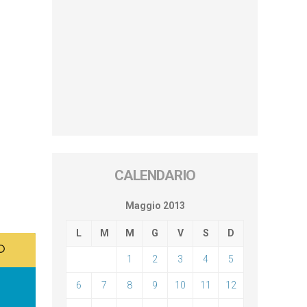
CALENDARIO
Maggio 2013
L
M
M
G
V
S
D
1
2
3
4
5
6
7
8
9
10
11
12