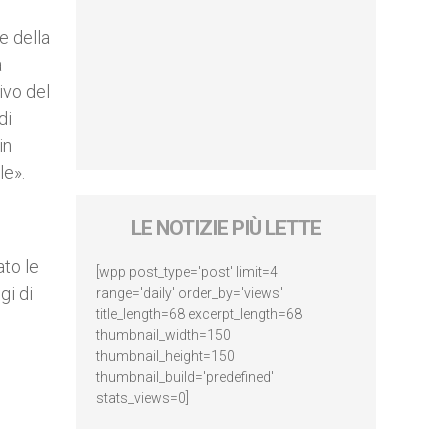
e della
à
ivo del
di
in
le».
LE NOTIZIE PIÙ LETTE
ato le
[wpp post_type='post' limit=4
gi di
range='daily' order_by='views'
title_length=68 excerpt_length=68
thumbnail_width=150
thumbnail_height=150
thumbnail_build='predefined'
stats_views=0]