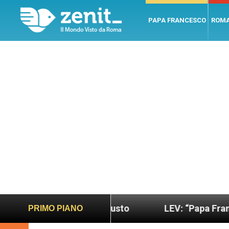
PAPA FRANCESCO
ROM
do più sano e giusto
LEV: “Papa Francesco. Un u
PRIMO PIANO