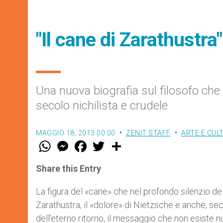
"Il cane di Zarathustra"
Una nuova biografia sul filosofo che
secolo nichilista e crudele
MAGGIO 18, 2013 00:00
ZENIT STAFF
ARTE E CUL
W
M
F
T
S
h
e
a
w
h
a
s
c
i
a
t
s
e
t
r
Share this Entry
s
e
b
t
e
A
n
o
e
p
g
o
r
La figura del «cane» che nel profondo silenzio del
p
e
k
Zarathustra, il «dolore» di Nietzsche e anche, se
r
dell’eterno ritorno, il messaggio che non esiste nu