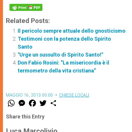
Related Posts:
Il pericolo sempre attuale dello gnosticismo
Testimoni con la potenza dello Spirito
Santo
"Urge un sussulto di Spirito Santo!"
Don Fabio Rosini: “La misericordia è il
termometro della vita cristiana”
MAGGIO 16, 2013 00:00
CHIESE LOCALI
W
M
F
T
S
h
e
a
w
h
a
s
c
i
a
t
s
e
t
r
Share this Entry
s
e
b
t
e
A
n
o
e
p
g
o
r
Luca Marcolivio