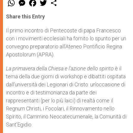
W
M
F
T
S
h
e
a
w
h
a
s
c
i
a
t
s
e
t
r
Share this Entry
s
e
b
t
e
A
n
o
e
p
g
o
r
Il primo incontro di Pentecoste di papa Francesco
p
e
k
con i movimenti ecclesiali ha fornito lo spunto per un
r
convegno preparatorio all’Ateneo Pontificio Regina
Apostolorum (APRA).
La primavera della Chiesa e l’azione dello spirito
è il
tema della due giorni di workshop e dibattiti ospitata
dall’università dei Legionari di Cristo: un’occasione di
incontro e di testimonianza da parte dei
rappresentanti (per lo più laici) di realtà come il
Regnum Christi, i Focolari, il Rinnovamento nello
Spirito, il Cammino Neocatecumenale, la Comunità di
Sant’Egidio.