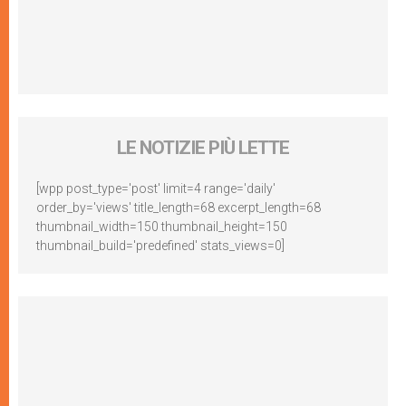
LE NOTIZIE PIÙ LETTE
[wpp post_type='post' limit=4 range='daily'
order_by='views' title_length=68 excerpt_length=68
thumbnail_width=150 thumbnail_height=150
thumbnail_build='predefined' stats_views=0]