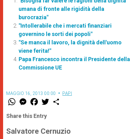
"Bisogna far valere le ragioni della dignità
umana di fronte alle rigidità della
burocrazia"
"Intollerabile che i mercati finanziari
governino le sorti dei popoli"
"Se manca il lavoro, la dignità dell'uomo
viene ferita!"
Papa Francesco incontra il Presidente della
Commissione UE
MAGGIO 16, 2013 00:00
PAPI
W
M
F
T
S
h
e
a
w
h
a
s
c
i
a
t
s
e
t
r
Share this Entry
s
e
b
t
e
A
n
o
e
p
g
o
r
Salvatore Cernuzio
p
e
k
r