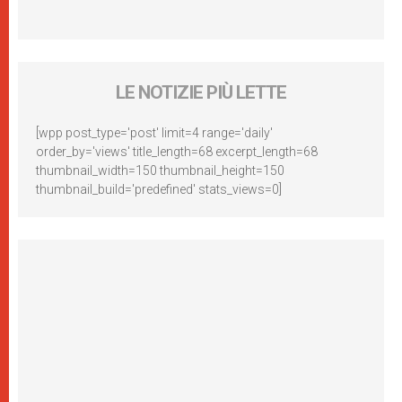
LE NOTIZIE PIÙ LETTE
[wpp post_type='post' limit=4 range='daily'
order_by='views' title_length=68 excerpt_length=68
thumbnail_width=150 thumbnail_height=150
thumbnail_build='predefined' stats_views=0]