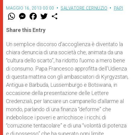
MAGGIO 16, 2013 00:00
SALVATORE CERNUZIO
PAPI
W
M
F
T
S
h
e
a
w
h
a
s
c
i
a
t
s
e
t
r
Share this Entry
s
e
b
t
e
A
n
o
e
p
g
o
r
Un semplice discorso d’accoglienza è diventato la
p
e
k
chiara denuncia di una società che, animata da una
r
“cultura dello scarto”, ha ridotto l’uomo a mero bene
di consumo. Papa Francesco approfitta dell’Udienza
di questa mattina con gli ambasciatori di Kyrgyzstan,
Antigua e Barbuda, Lussemburgo e Botswana, in
occasione della presentazione delle Lettere
Credenziali, per lanciare un campanello d’allarme al
mondo, parlando di una finanza “deforme” che
indebolisce i poveri e arricchisce i ricchi; di
“corruzione tentacolare” e di una “volontà di potenza
e di possesso” che ha superato ogni limite.