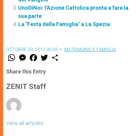
UnoDiNoi: l'Azione Cattolica pronta a fare la
sua parte
La "Festa della Famiglia" a La Spezia
OTTOBRE 30, 2012 00:00
MATRIMONIO E FAMIGLIA
W
M
F
T
S
h
e
a
w
h
a
s
c
i
a
t
s
e
t
r
Share this Entry
s
e
b
t
e
A
n
o
e
p
g
o
r
ZENIT Staff
p
e
k
r
View all articles