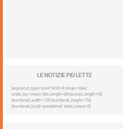
LE NOTIZIE PIÙ LETTE
[wpp post_type='post' limit=4 range='daily'
order_by='views' title_length=68 excerpt_length=68
thumbnail_width=150 thumbnail_height=150
thumbnail_build='predefined' stats_views=0]