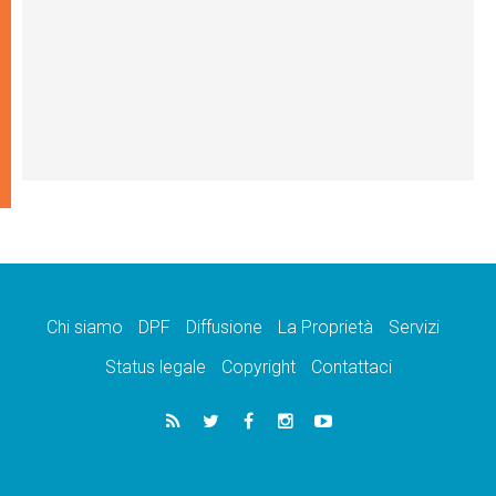
Chi siamo
DPF
Diffusione
La Proprietà
Servizi
Status legale
Copyright
Contattaci