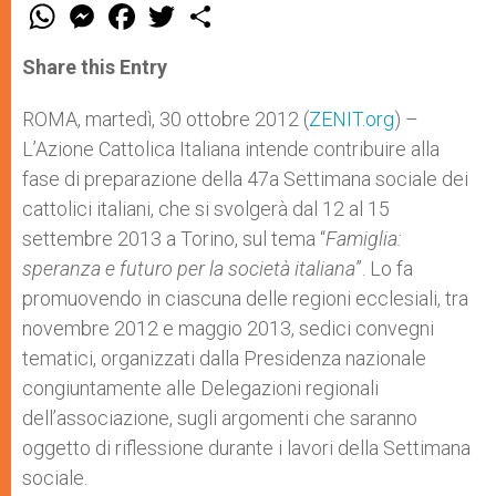
W
M
F
T
S
h
e
a
w
h
a
s
c
i
a
t
s
e
t
r
Share this Entry
s
e
b
t
e
A
n
o
e
p
g
o
r
ROMA, martedì, 30 ottobre 2012 (
ZENIT.org
) –
p
e
k
L’Azione Cattolica Italiana intende contribuire alla
r
fase di preparazione della 47a Settimana sociale dei
cattolici italiani, che si svolgerà dal 12 al 15
settembre 2013 a Torino, sul tema “
Famiglia:
speranza e futuro per la società italiana
”. Lo fa
promuovendo in ciascuna delle regioni ecclesiali, tra
novembre 2012 e maggio 2013, sedici convegni
tematici, organizzati dalla Presidenza nazionale
congiuntamente alle Delegazioni regionali
dell’associazione, sugli argomenti che saranno
oggetto di riflessione durante i lavori della Settimana
sociale.