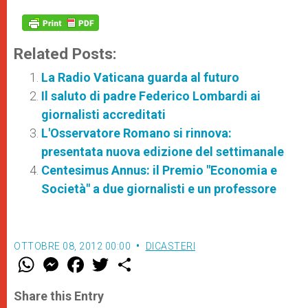
Related Posts:
La Radio Vaticana guarda al futuro
Il saluto di padre Federico Lombardi ai
giornalisti accreditati
L'Osservatore Romano si rinnova:
presentata nuova edizione del settimanale
Centesimus Annus: il Premio "Economia e
Società" a due giornalisti e un professore
OTTOBRE 08, 2012 00:00
DICASTERI
W
M
F
T
S
h
e
a
w
h
a
s
c
i
a
t
s
e
t
r
Share this Entry
s
e
b
t
e