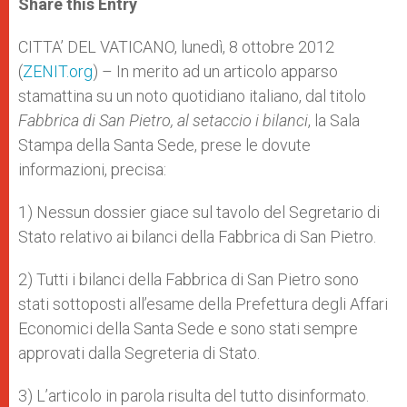
Share this Entry
s
e
b
t
e
A
n
o
e
p
g
o
r
CITTA’ DEL VATICANO, lunedì, 8 ottobre 2012
p
e
k
(
ZENIT.org
r
) – In merito ad un articolo apparso
stamattina su un noto quotidiano italiano, dal titolo
Fabbrica di San Pietro, al setaccio i bilanci
, la Sala
Stampa della Santa Sede, prese le dovute
informazioni, precisa:
1) Nessun dossier giace sul tavolo del Segretario di
Stato relativo ai bilanci della Fabbrica di San Pietro.
2) Tutti i bilanci della Fabbrica di San Pietro sono
stati sottoposti all’esame della Prefettura degli Affari
Economici della Santa Sede e sono stati sempre
approvati dalla Segreteria di Stato.
3) L’articolo in parola risulta del tutto disinformato.