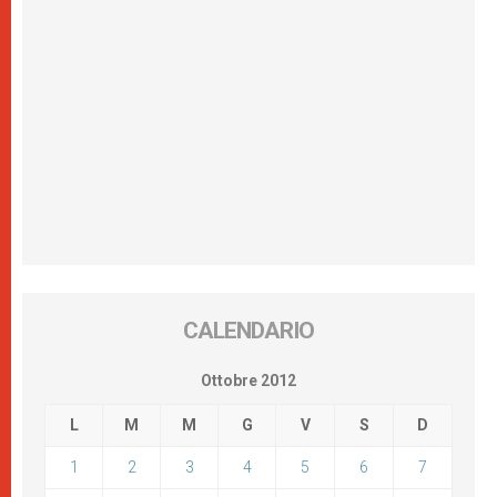
CALENDARIO
Ottobre 2012
L
M
M
G
V
S
D
1
2
3
4
5
6
7