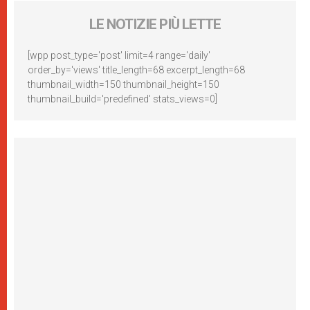
LE NOTIZIE PIÙ LETTE
[wpp post_type='post' limit=4 range='daily'
order_by='views' title_length=68 excerpt_length=68
thumbnail_width=150 thumbnail_height=150
thumbnail_build='predefined' stats_views=0]