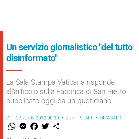
Un servizio giornalistico "del tutto
disinformato"
La Sala Stampa Vaticana risponde
all’articolo sulla Fabbrica di San Pietro
pubblicato oggi da un quotidiano
OTTOBRE 08, 2012 00:00
ZENIT STAFF
DICASTERI
W
M
F
T
S
h
e
a
w
h
a
s
c
i
a
t
s
e
t
r