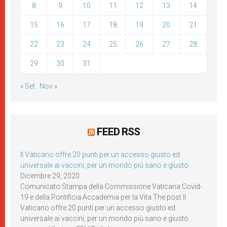
8
9
10
11
12
13
14
15
16
17
18
19
20
21
22
23
24
25
26
27
28
29
30
31
« Set
Nov »
FEED RSS
Il Vaticano offre 20 punti per un accesso giusto ed
universale ai vaccini, per un mondo più sano e giusto
Dicembre 29, 2020
Comunicato Stampa della Commissione Vaticana Covid-
19 e della Pontificia Accademia per la Vita The post Il
Vaticano offre 20 punti per un accesso giusto ed
universale ai vaccini, per un mondo più sano e giusto