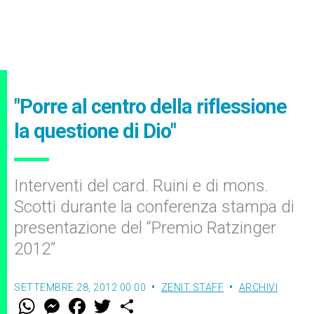
"Porre al centro della riflessione
la questione di Dio"
Interventi del card. Ruini e di mons.
Scotti durante la conferenza stampa di
presentazione del “Premio Ratzinger
2012”
SETTEMBRE 28, 2012 00:00
ZENIT STAFF
ARCHIVI
W
M
F
T
S
h
e
a
w
h