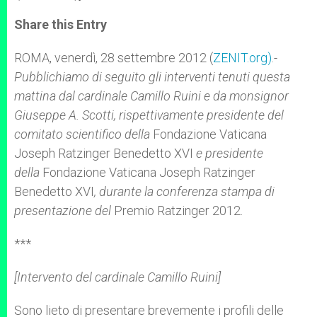
a
s
c
i
a
t
s
e
t
r
Share this Entry
s
e
b
t
e
A
n
o
e
p
g
o
r
ROMA, venerdì, 28 settembre 2012 (
ZENIT.org)
.-
p
e
k
Pubblichiamo di seguito gli interventi tenuti questa
r
mattina dal cardinale Camillo Ruini e da monsignor
Giuseppe A. Scotti, rispettivamente presidente del
comitato scientifico della
Fondazione Vaticana
Joseph Ratzinger Benedetto XVI
e presidente
della
Fondazione Vaticana Joseph Ratzinger
Benedetto XVI
, durante la conferenza stampa di
presentazione del
Premio Ratzinger 2012
.
***
[Intervento del cardinale Camillo Ruini]
Sono lieto di presentare brevemente i profili delle