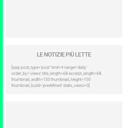
LE NOTIZIE PIÙ LETTE
[wpp post_type='post' limit=4 range='daily'
order_by='views' title_length=68 excerpt_length=68
thumbnail_width=150 thumbnail_height=150
thumbnail_build='predefined' stats_views=0]