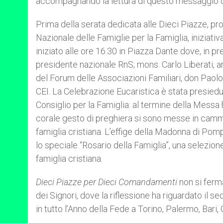
accompagnando la lettura di questo messaggio dedi
Prima della serata dedicata alle Dieci Piazze, pro
Nazionale delle Famiglie per la Famiglia, iniziati
iniziato alle ore 16.30 in Piazza Dante dove, in p
presidente nazionale RnS; mons. Carlo Liberati, 
del Forum delle Associazioni Familiari, don Paolo G
CEI. La Celebrazione Eucaristica è stata presiedut
Consiglio per la Famiglia: al termine della Messa h
corale gesto di preghiera si sono messe in cammino
famiglia cristiana. L’effige della Madonna di Pom
lo speciale “Rosario della Famiglia”, una selezion
famiglia cristiana.
Dieci Piazze per Dieci Comandamenti
non si ferma
dei Signori, dove la riflessione ha riguardato il 
in tutto l’Anno della Fede a Torino, Palermo, Bari,