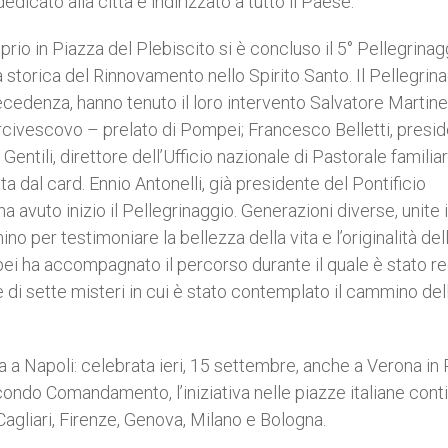
cato alla città e indirizzato a tutto il Paese.
prio in Piazza del Plebiscito si è concluso il 5° Pellegrinag
va storica del Rinnovamento nello Spirito Santo. Il Pellegrin
recedenza, hanno tenuto il loro intervento Salvatore Martine
arcivescovo – prelato di Pompei; Francesco Belletti, presi
entili, direttore dell’Ufficio nazionale di Pastorale familiar
a dal card. Ennio Antonelli, già presidente del Pontificio
a avuto inizio il Pellegrinaggio. Generazioni diverse, unite 
 per testimoniare la bellezza della vita e l’originalità del
pei ha accompagnato il percorso durante il quale è stato re
e di sette misteri in cui è stato contemplato il cammino del
 a Napoli: celebrata ieri, 15 settembre, anche a Verona in
secondo Comandamento, l’iniziativa nelle piazze italiane cont
 Cagliari, Firenze, Genova, Milano e Bologna.