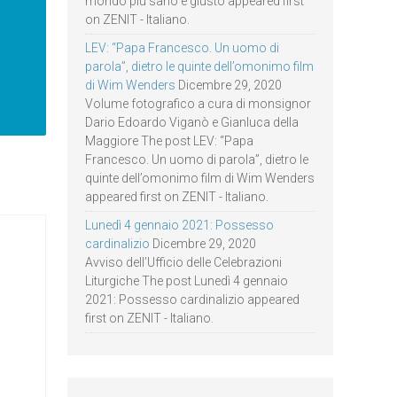
mondo più sano e giusto appeared first
on ZENIT - Italiano.
LEV: “Papa Francesco. Un uomo di
parola”, dietro le quinte dell’omonimo film
di Wim Wenders
Dicembre 29, 2020
Volume fotografico a cura di monsignor
Dario Edoardo Viganò e Gianluca della
Maggiore The post LEV: “Papa
Francesco. Un uomo di parola”, dietro le
quinte dell’omonimo film di Wim Wenders
appeared first on ZENIT - Italiano.
Lunedì 4 gennaio 2021: Possesso
cardinalizio
Dicembre 29, 2020
Avviso dell’Ufficio delle Celebrazioni
Liturgiche The post Lunedì 4 gennaio
2021: Possesso cardinalizio appeared
first on ZENIT - Italiano.