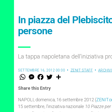
In piazza del Plebiscit
persone
La tappa napoletana dell’iniziativa
SETTEMBRE 16, 2012 00:00
ZENIT STAFF
ARCHIVI
W
M
F
T
S
h
e
a
w
h
a
s
c
i
a
t
s
e
t
r
Share this Entry
s
e
b
t
e
A
n
o
e
p
g
o
r
NAPOLI, domenica, 16 settembre 2012 (
ZENIT.o
p
e
k
15 settembre, l’iniziativa nazionale
10 Piazze per
r