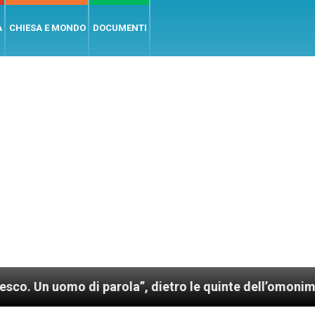
A
CHIESA E MONDO
DOCUMENTI
omo di parola”, dietro le quinte dell’omonimo film d