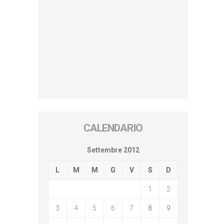
CALENDARIO
Settembre 2012
L
M
M
G
V
S
D
1
2
3
4
5
6
7
8
9