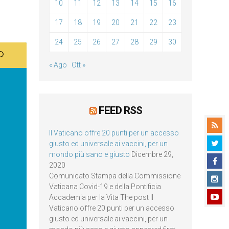
10
11
12
13
14
15
16
17
18
19
20
21
22
23
24
25
26
27
28
29
30
« Ago
Ott »
FEED RSS
Il Vaticano offre 20 punti per un accesso
giusto ed universale ai vaccini, per un
mondo più sano e giusto
Dicembre 29,
2020
Comunicato Stampa della Commissione
Vaticana Covid-19 e della Pontificia
Accademia per la Vita The post Il
Vaticano offre 20 punti per un accesso
giusto ed universale ai vaccini, per un