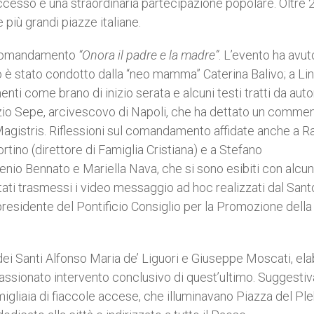
cesso e una straordinaria partecipazione popolare. Oltre 
 più grandi piazze italiane.
V Comandamento
“Onora il padre e la madre”
. L’evento ha avuto
lo è stato condotto dalla “neo mamma” Caterina Balivo; a Li
nti come brano di inizio serata e alcuni testi tratti da auto
zio Sepe, arcivescovo di Napoli, che ha dettato un commen
agistris. Riflessioni sul comandamento affidate anche a R
rtino (direttore di Famiglia Cristiana) e a Stefano
nio Bennato e Mariella Nava, che si sono esibiti con alcun
 stati trasmessi i video messaggio ad hoc realizzati dal Sant
residente del Pontificio Consiglio per la Promozione dell
ti dei Santi Alfonso Maria de’ Liguori e Giuseppe Moscati, el
ssionato intervento conclusivo di quest’ultimo. Suggestiv
liaia di fiaccole accese, che illuminavano Piazza del Ple