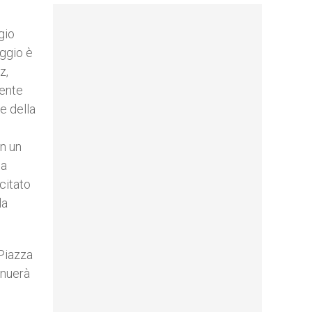
gio
aggio è
z,
dente
e della
in un
la
citato
la
 Piazza
inuerà