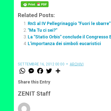
Related Posts:
RnS al IV Pellegrinaggio "Fuori le sbarre"
"Ma Tu ci sei?"
La "Statio Orbis" conclude il Congresso 
L'importanza dei simboli eucaristici
SETTEMBRE 16, 2012 00:00
ARCHIVI
W
M
F
T
S
h
e
a
w
h
a
s
c
i
a
t
s
e
t
r
Share this Entry
s
e
b
t
e
A
n
o
e
p
g
o
r
ZENIT Staff
p
e
k
r