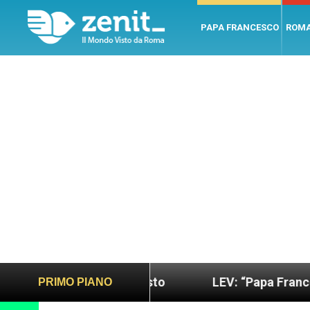
PAPA FRANCESCO
ROM
do più sano e giusto
LEV: “Papa Francesco. Un u
PRIMO PIANO