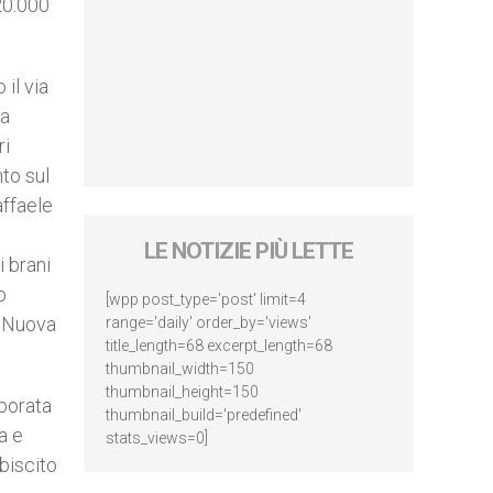
20.000
 il via
na
ri
to sul
affaele
LE NOTIZIE PIÙ LETTE
i brani
o
[wpp post_type='post' limit=4
a Nuova
range='daily' order_by='views'
title_length=68 excerpt_length=68
thumbnail_width=150
thumbnail_height=150
aborata
thumbnail_build='predefined'
a e
stats_views=0]
biscito