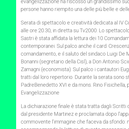
evangelizzazione ha riscosso un grandissimo suc
persone hanno riempito una delle più belle e delle
Serata di spettacolo e creatività dedicata al I
alle ore 20.30, in diretta su Tv2000. Lo spettaco
Sastri è stata affidata la lettura dei 10 Comandame
contemporanei. Sul palco anche il card. Crescen
comandamento, e il saluto del sindaco Luigi De M
Bonanni (segretario della Cisl), a Don Antonio Scio
Zamagni (economista). Sul palco i cantautori Euge
tratti dal loro repertorio. Durante la serata sono
PadreBenedetto XVI e da mons. Rino Fisichella, p
Evangelizzazione
La dichiarazione finale è stata tratta dagli Scrit
dal presidente Martinez e proclamata dopo l’appa
commovente l’immagine che faceva da sfondo: mig